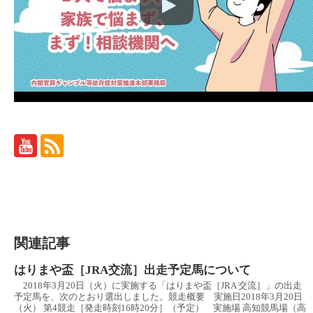
関連記事
はりまや盃［JRA交流］出走予定馬について
2018年3月20日（火）に実施する「はりまや盃［JRA 交流］」の出走
予定馬を、次のとおり選出しました。競走概要 実施日2018年3月20日
（火） 第4競走［発走時刻16時20分］（予定） 実施場 高知競馬場（高