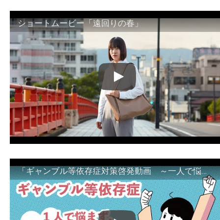
ショートムービー「遠回りの春」
「ギャンブル等依存症対策啓発動画 ～一人で悩まず、家族で悩まず、まず！相談機関へ～」