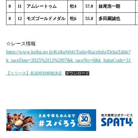
8
11
アムレートゥム
牡4
57.0
妹尾浩一朗
8
12
モズゴールドメダル
牝6
55.0
多田羅誠也
☆レース情報
https://www.keiba.go.jp/KeibaWeb/TodayRaceInfo/DebaTable?
k_raceDate=2025%2f12%2f07&k_raceNo=6&k_babaCode=31
【リリース】長浜特別枠順決定
ダウンロード