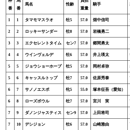
枠
馬
負担
馬名
性齢
騎手
番
番
重量
1
1
タマモマスラオ
牡5
57.0
畑中信司
2
2
ロッキーサンダー
牡8
57.0
岩橋勇二
3
3
エクセレントタイム
セン7
57.0
郷間勇太
4
4
ウインヴェルデ
牡6
57.0
井上瑛太
5
5
ジョウショーホープ
牡5
57.0
岡村卓弥
5
6
キャッスルトップ
牡7
57.0
佐原秀泰
6
7
サノノエスポ
牝5
55.0
塚本征吾
（愛知）
6
8
ローズボウル
牡7
57.0
宮川 実
7
9
ダノンジャスティス
セン9
57.0
上田将司
7
10
デシジョン
牡6
57.0
山崎雅由