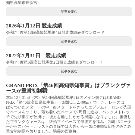
知県高知市長浜宮...
記事を読む
2026年1月12日 競走成績
令和7年度第13回高知競馬第4日競走成績表ダウンロード
記事を読む
2022年7月31日 競走成績
令和4年度第6回高知競馬第2日競走成績表ダウンロード
記事を読む
GRAND PRIX「第46回高知県知事賞」はブランクヴァ
ースが重賞初制覇!
本日12月31日（木）第14回高知競馬第2日のメイン競走はGRAND
PRIX「第46回高知県知事賞」（3歳以上 2,400m）でした。レースは、
ばらついたスタートの中、好スタートをきったエプソムアーロンが先頭
でペースをつくり、落ち着いたペースで2周目に進み、バックストレッ
チで先頭集団が仕掛け、後方を離しにかかる展開になりました。優勝し
たブランクヴァースは、終始マイペースで最後方を進み、2周目3コーナ
ーからスパート。ラストの直線では大外から一気に先頭集団をのみこみ
重賞初制覇を飾りました。騎乗の西森将...