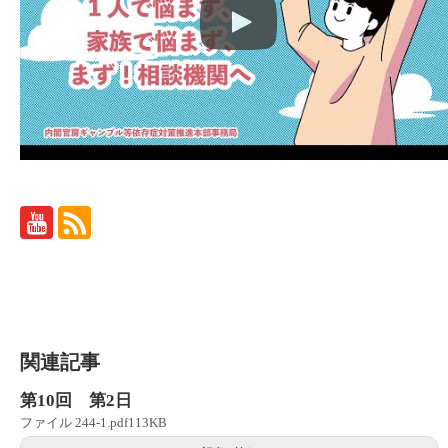
関連記事
第10回 第2日
ファイル 244-1.pdf113KB