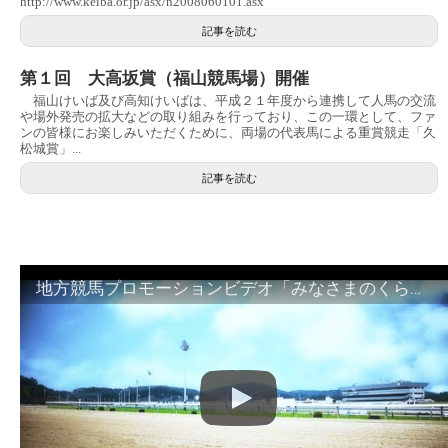
http://www.keiba.or.jp/asx/n2008060101.asx
記事を読む
第１回 大高坂賞（福山競馬場）開催
福山けいば及び高知けいばは、平成２１年度から連携して人馬の交流
や場外発売の拡大などの取り組みを行っており、この一環として、ファ
ンの皆様にお楽しみいただくために、両場の代表馬による重賞競走「久
松城賞」...
記事を読む
地方競馬プロモーションビデオ「みなさまのくらしのために」30秒篇｜NAR公式