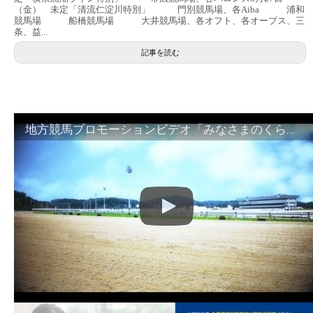
（金） 未定「清流仁淀川特別」 門別競馬場、各Aiba 浦和
競馬場 船橋競馬場 大井競馬場、各オフト、各オープス、三
条、益...
記事を読む
地方競馬プロモーションビデオ「みなさまのくらしのために」30秒篇｜NAR公式