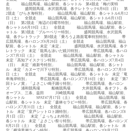
走 福山競馬場、福山駅前、各シャトル 第4競走「梅の実特
別」 盛岡競馬場、水沢競馬場、各テレトラック6月6日（日） 第
2競走「びらき海特別」 福山競馬場、福山駅前、各シャトル6月12
日（土） 全競走 福山競馬場、福山駅前、各シャトル6月13日
（日） 第2競走「海辺の日曜市特別」 福山競馬場、福山駅前、
各シャトル6月19日（土） 全競走 福山競馬場、福山駅前、各シ
ャトル 第3競走「ブルーベリー特別」 盛岡競馬場、水沢競馬
場、各テレトラック 第9競走「乗ろうよ路面電車特別特別」 帯
広競馬場、各ハロンズ6月26日（土） 全競走 福山競馬場、福山
駅前、各シャトル 未定「未定」 盛岡競馬場、水沢競馬場、各テ
レトラック 未定「龍馬も泳いだ鏡川特別」 帯広競馬場、各ハロ
ンズ7月3日（土） 全競走 福山競馬場、福山駅前、各シャトル
未定「高知アイスクリン特別」 帯広競馬場、各ハロンズ7月4日
（日） 未定「維新号特別」 福山競馬場、福山駅前、各シャト
ル 未定「カヌーで川下り特別」 帯広競馬場、各ハロンズ7月10
日（土） 全競走 福山競馬場、福山駅前、各シャトル 未定「竜
串海岸特別」 帯広競馬場、各ハロンズ7月16日（金） 未定「第7
回トレノ賞」「よさこい鳴子踊り特別」 帯広競馬場、各ハロン
ズ 浦和競馬場 船橋競馬場 大井競馬場、各オフト、各
オープス、三条、益田 川崎競馬場 福山競馬場、福山駅前、
各シャトル SPAT47月17日（土） 全競走 福山競馬場、福
山駅前、各シャトル 未定「森林セラピー特別」 帯広競馬場、各
ハロンズ7月31日（土） 全競走 福山競馬場、福山駅前、各シャ
トル 未定「室戸シットロト踊特別」 帯広競馬場、各ハロンズ8
月1日（日） 未定「よっちょれ特別」 福山競馬場、福山駅前、
各シャトル 未定「よさこい祭り特別」 帯広競馬場、各ハロンズ
8月21日（土） 全競走 福山競馬場、福山駅前、各シャトル 未
定「横浪黒潮ライン特別」 帯広競馬場、各ハロンズ8月27日