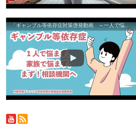
「ギャンブル等依存症対策啓発動画 ～一人で悩まず、家族で悩まず、まず！相談機関へ～」