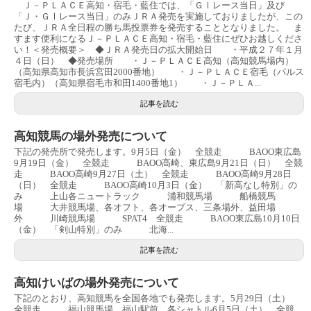
Ｊ－ＰＬＡＣＥ高知・宿毛・藍住では、「ＧⅠレース当日」及び
「Ｊ・ＧⅠレース当日」のみＪＲＡ発売を実施しておりましたが、この
たび、ＪＲＡ全日程の勝ち馬投票券を発売することとなりました。 ま
すます便利になるＪ－ＰＬＡＣＥ高知・宿毛・藍住にぜひお越しくださ
い！＜発売概要＞ ◆ＪＲＡ発売日の拡大開始日 ・平成２７年１月
４日（日） ◆発売場所 ・Ｊ－ＰＬＡＣＥ高知（高知競馬場内）
（高知県高知市長浜宮田2000番地） ・Ｊ－ＰＬＡＣＥ宿毛（パルス
宿毛内）（高知県宿毛市和田1400番地1） ・Ｊ－ＰＬＡ...
記事を読む
高知競馬の場外発売について
下記の発売所で発売します。9月5日（金） 全競走 BAOO東広島
9月19日（金） 全競走 BAOO高崎、東広島9月21日（日） 全競
走 BAOO高崎9月27日（土） 全競走 BAOO高崎9月28日
（日） 全競走 BAOO高崎10月3日（金） 「新高なし特別」の
み 上山各ニュートラック 浦和競馬場 船橋競馬
場 大井競馬場、各オフト、各オープス、三条場外、益田場
外 川崎競馬場 SPAT4 全競走 BAOO東広島10月10日
（金） 「剣山特別」のみ 北海...
記事を読む
高知けいばの場外発売について
下記のとおり、高知競馬を全国各地でも発売します。5月29日（土）
全競走 福山競馬場、福山駅前、各シャトル6月5日（土） 全競