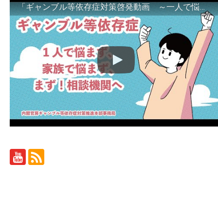
「ギャンブル等依存症対策啓発動画 ～一人で悩まず、家族で悩まず、まず！相談機関へ～」