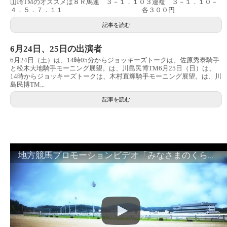
山崎TMのオススメは８Ｒ馬連 ３－１．１０３連複 ３－１．１０－
４．５．７．１１ 各３００円
記事を読む
6月24日、25日の出演者
6月24日（土）は、14時05分からジョッキーズトークは、佐原秀泰騎手
と松木大地騎手モーニング展望。は、川島民博TM6月25日（日）は、
14時からジョッキーズトークは、木村直輝騎手モーニング展望。は、川
島民博TM...
記事を読む
地方競馬プロモーションビデオ「みなさまのくらしのために」30秒篇｜NAR公式