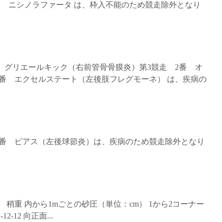
1番 ニシノラファータ は、枠入不能のため競走除外となり
5番 グリエールキック（右前管骨骨膜炎）第3競走 2番 オ
8番 エクセルステート（左後肢フレグモーネ） は、疾病の
走 5番 ピアス（左後球節炎）は、疾病のため競走除外となり
場状態 稍重 内から1mごとの砂圧（単位：cm） 1から2コーナー
12-12-12 向正面...