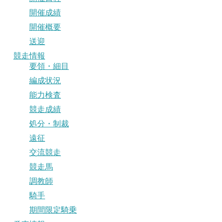
開催成績
開催概要
送迎
競走情報
要領・細目
編成状況
能力検査
競走成績
処分・制裁
遠征
交流競走
競走馬
調教師
騎手
期間限定騎乗