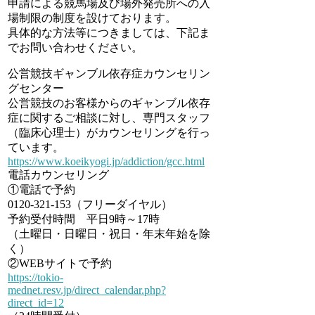
申請による競馬場及び場外発売所への入
場制限の制度を設けております。
具体的な方法等につきましては、下記ま
でお問い合わせください。
公営競技ギャンブル依存症カウンセリン
グセンター
公営競技のお客様からのギャンブル依存
症に関するご相談に対し、専門スタッフ
（臨床心理士）がカウンセリングを行っ
ています。
https://www.koeikyogi.jp/addiction/gcc.html
電話カウンセリング
①電話で予約
0120-321-153（フリーダイヤル）
予約受付時間 平日9時～17時
（土曜日・日曜日・祝日・年末年始を除
く）
②WEBサイトで予約
https://tokio-
mednet.resv.jp/direct_calendar.php?
direct_id=12