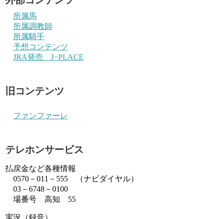
所属馬
所属調教師
所属騎手
予想コンテンツ
JRA発売 J−PLACE
旧コンテンツ
ファンファーレ
テレホンサービス
払戻金など各種情報
0570－011－555 （ナビダイヤル）
03－6748－0100
場番号 高知 55
実況（録音）