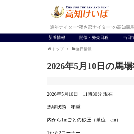
通年ナイター“夜さ恋ナイター”の高知競
新着情報
開催・発売日程
当日
トップ
当日情報
2026年5月10日の馬
2026年5月10日 11時30分 現在
馬場状態 稍重
内から1mごとの砂圧（単位：cm）
1から2コーナー