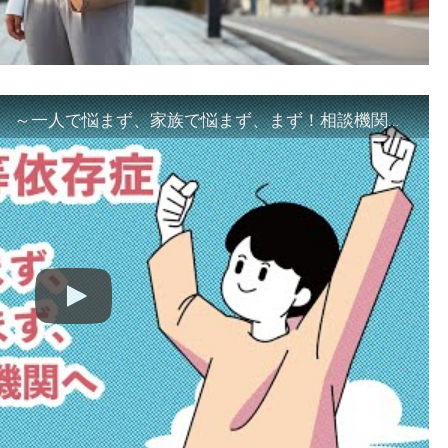
「ギャンブル等依存症対策啓発動画 ～一人で悩まず、家族で悩まず、まず！相談機関へ～」