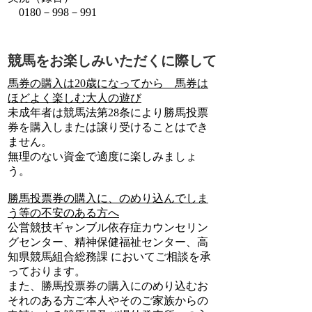
0180－998－991
競馬をお楽しみいただくに際して
馬券の購入は20歳になってから 馬券は
ほどよく楽しむ大人の遊び
未成年者は競馬法第28条により勝馬投票
券を購入しまたは譲り受けることはでき
ません。
無理のない資金で適度に楽しみましょ
う。
勝馬投票券の購入に、のめり込んでしま
う等の不安のある方へ
公営競技ギャンブル依存症カウンセリン
グセンター、精神保健福祉センター、高
知県競馬組合総務課 においてご相談を承
っております。
また、勝馬投票券の購入にのめり込むお
それのある方ご本人やそのご家族からの