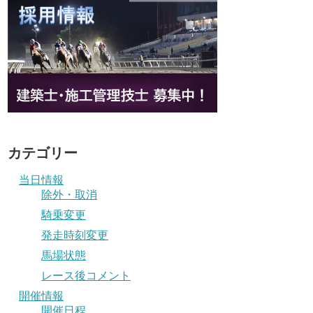
カテゴリー
当日情報
除外・取消
騎乗変更
発走時刻変更
馬場状態
レース後コメント
開催情報
開催日程