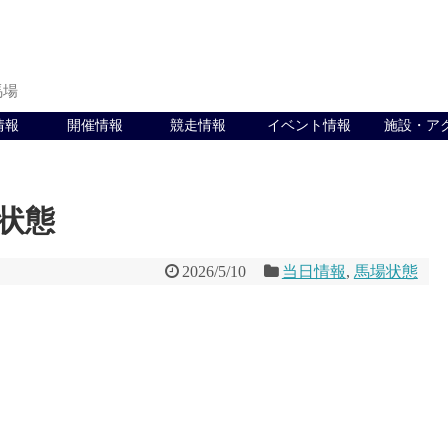
馬場
情報
開催情報
競走情報
イベント情報
施設・ア
場状態
2026/5/10
当日情報
,
馬場状態