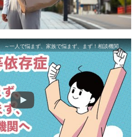
「ギャンブル等依存症対策啓発動画 ～一人で悩まず、家族で悩まず、まず！相談機関へ～」