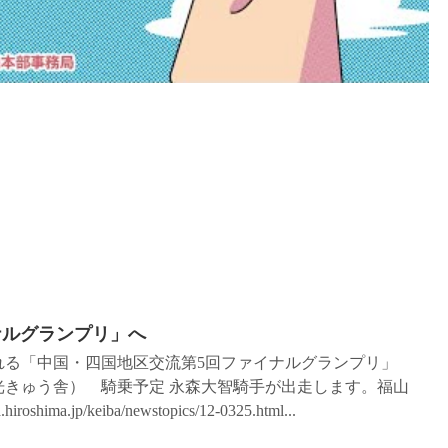
ナルグランプリ」へ
行われる「中国・四国地区交流第5回ファイナルグランプリ」
光きゅう舎） 騎乗予定 永森大智騎手が出走します。福山
hima.jp/keiba/newstopics/12-0325.html...