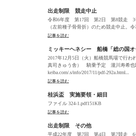
出走制限 競走中止
令和6年度 第17回 第2日 第8競走
（左前種子骨骨折）のため競走中止。令和
記事を読む
ミッキーヘネシー 船橋「総の国オ
2017年12月5日（火）船橋競馬場で
真司きゅう舎） 騎乗予定 瀧川寿希也騎手が出
keiba.com/.s/info/2017/11/pdf-292a.html...
記事を読む
桂浜盃 実施要領・細目
ファイル 324-1.pdf151KB
記事を読む
出走制限 その他
平成22年度 第7回 第4日 第7競走