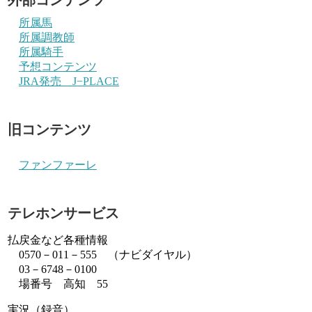
所属馬
所属調教師
所属騎手
予想コンテンツ
JRA発売 J−PLACE
旧コンテンツ
ファンファーレ
テレホンサービス
払戻金など各種情報
0570－011－555 （ナビダイヤル）
03－6748－0100
場番号 高知 55
実況（録音）