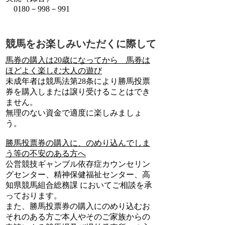
0180－998－991
競馬をお楽しみいただくに際して
馬券の購入は20歳になってから 馬券は
ほどよく楽しむ大人の遊び
未成年者は競馬法第28条により勝馬投票
券を購入しまたは譲り受けることはでき
ません。
無理のない資金で適度に楽しみましょ
う。
勝馬投票券の購入に、のめり込んでしま
う等の不安のある方へ
公営競技ギャンブル依存症カウンセリン
グセンター、精神保健福祉センター、高
知県競馬組合総務課 においてご相談を承
っております。
また、勝馬投票券の購入にのめり込むお
それのある方ご本人やそのご家族からの