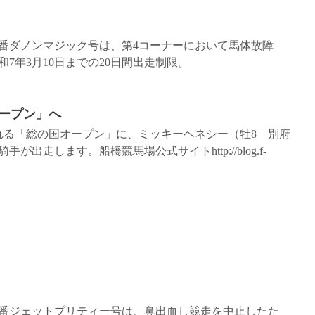
 3番ダノンマジック号は、第4コーナーにおいて馬体故障
7年3月10日までの20日間出走制限。
ープン」へ
行われる「総の国オープン」に、ミッキーヘネシー（牡8 別府
走します。船橋競馬場公式サイトhttp://blog.f-
 6番ジェットプリティー号は、鼻出血し競走を中止したた