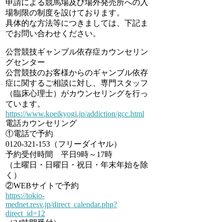
申請による競馬場及び場外発売所への入
場制限の制度を設けております。
具体的な方法等につきましては、下記ま
でお問い合わせください。
公営競技ギャンブル依存症カウンセリン
グセンター
公営競技のお客様からのギャンブル依存
症に関するご相談に対し、専門スタッフ
（臨床心理士）がカウンセリングを行っ
ています。
https://www.koeikyogi.jp/addiction/gcc.html
電話カウンセリング
①電話で予約
0120-321-153（フリーダイヤル）
予約受付時間 平日9時～17時
（土曜日・日曜日・祝日・年末年始を除
く）
②WEBサイトで予約
https://tokio-
mednet.resv.jp/direct_calendar.php?
direct_id=12