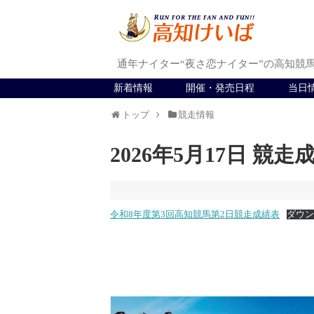
通年ナイター“夜さ恋ナイター”の高知競
新着情報
開催・発売日程
当日
トップ
競走情報
2026年5月17日 競走
令和8年度第3回高知競馬第2日競走成績表
ダウン