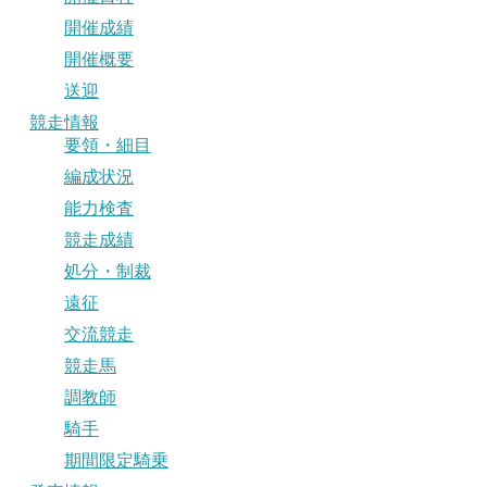
開催成績
開催概要
送迎
競走情報
要領・細目
編成状況
能力検査
競走成績
処分・制裁
遠征
交流競走
競走馬
調教師
騎手
期間限定騎乗