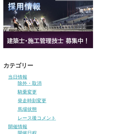
カテゴリー
当日情報
除外・取消
騎乗変更
発走時刻変更
馬場状態
レース後コメント
開催情報
開催日程