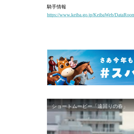
騎手情報
https://www.keiba.go.jp/KeibaWeb/DataRoo
ショートムービー「遠回りの春」