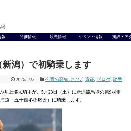
馬場
情報
開催情報
競走情報
イベント情報
施設・ア
（新潟）で初騎乗します
2026/5/22
今週の高知けいば
,
遠征
,
ブログ
,
騎手
井上瑛太騎手が、5月23日（土）に新潟競馬場の第9競走
北海道・五十嵐冬樹厩舎）に騎乗します。