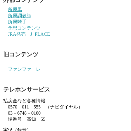
所属馬
所属調教師
所属騎手
予想コンテンツ
JRA発売 J−PLACE
旧コンテンツ
ファンファーレ
テレホンサービス
払戻金など各種情報
0570－011－555 （ナビダイヤル）
03－6748－0100
場番号 高知 55
実況（録音）