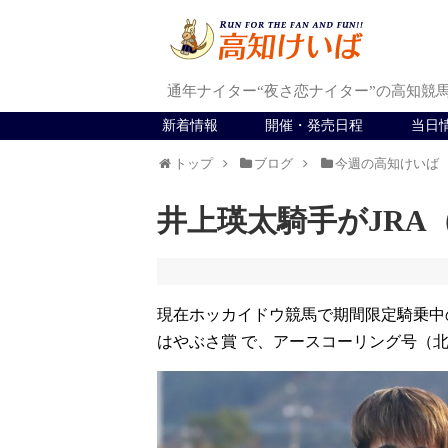
通年ナイター“夜さ恋ナイター”の高知競
新着情報
開催・発売日程
当日
トップ
ブログ
今週の高知けいば
井上瑛太騎手がJRA
現在ホッカイドウ競馬で期間限定騎乗中の
はやぶさ賞 で、アースコーリング号（