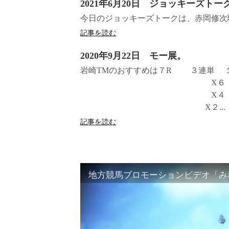
2021年6月20日 ジョッキーズトー
今日のジョッキーズトークは、赤岡修次
記事を読む
2020年9月22日 モー展。
岩崎TMのおすすめは７R ３連単 １
X６ １２＝４.６－
X４ １１－４.
X２...
記事を読む
地方競馬プロモーションビデオ「みな