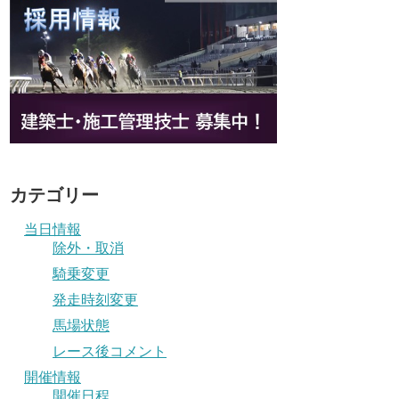
カテゴリー
当日情報
除外・取消
騎乗変更
発走時刻変更
馬場状態
レース後コメント
開催情報
開催日程