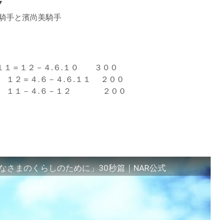
ク
騎手と濱尚美騎手
１＝１２－４.６.１０ ３００
４.６.１１ ２００
６－１２ ２００
さまのくらしのために」30秒篇｜NAR公式