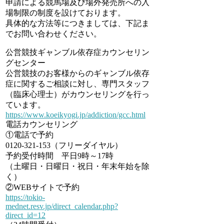
申請による競馬場及び場外発売所への入
場制限の制度を設けております。
具体的な方法等につきましては、下記ま
でお問い合わせください。
公営競技ギャンブル依存症カウンセリン
グセンター
公営競技のお客様からのギャンブル依存
症に関するご相談に対し、専門スタッフ
（臨床心理士）がカウンセリングを行っ
ています。
https://www.koeikyogi.jp/addiction/gcc.html
電話カウンセリング
①電話で予約
0120-321-153（フリーダイヤル）
予約受付時間 平日9時～17時
（土曜日・日曜日・祝日・年末年始を除
く）
②WEBサイトで予約
https://tokio-
mednet.resv.jp/direct_calendar.php?
direct_id=12