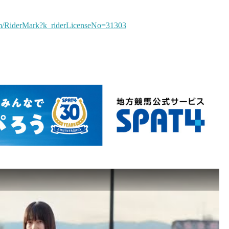
m/RiderMark?k_riderLicenseNo=31303