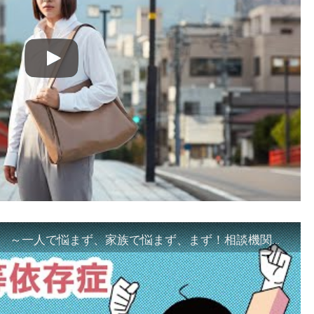
「ギャンブル等依存症対策啓発動画 ～一人で悩まず、家族で悩まず、まず！相談機関へ～」