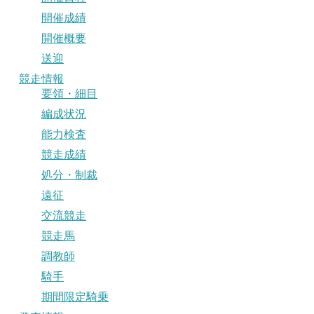
開催成績
開催概要
送迎
競走情報
要領・細目
編成状況
能力検査
競走成績
処分・制裁
遠征
交流競走
競走馬
調教師
騎手
期間限定騎乗