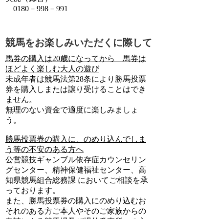
0180－998－991
競馬をお楽しみいただくに際して
馬券の購入は20歳になってから 馬券は
ほどよく楽しむ大人の遊び
未成年者は競馬法第28条により勝馬投票
券を購入しまたは譲り受けることはでき
ません。
無理のない資金で適度に楽しみましょ
う。
勝馬投票券の購入に、のめり込んでしま
う等の不安のある方へ
公営競技ギャンブル依存症カウンセリン
グセンター、精神保健福祉センター、高
知県競馬組合総務課 においてご相談を承
っております。
また、勝馬投票券の購入にのめり込むお
それのある方ご本人やそのご家族からの