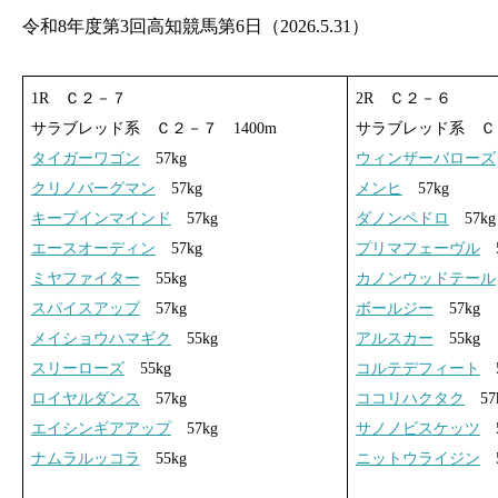
令和8年度第3回高知競馬第6日（2026.5.31）
1R Ｃ２－７
2R Ｃ２－６
サラブレッド系 Ｃ２－７ 1400m
サラブレッド系 Ｃ２
タイガーワゴン
57kg
ウィンザーバローズ
クリノバーグマン
57kg
メンヒ
57kg
キープインマインド
57kg
ダノンペドロ
57kg
エースオーディン
57kg
プリマフェーヴル
5
ミヤファイター
55kg
カノンウッドテール
スパイスアップ
57kg
ボールジー
57kg
メイショウハマギク
55kg
アルスカー
55kg
スリーローズ
55kg
コルテデフィート
5
ロイヤルダンス
57kg
ココリハクタク
57
エイシンギアアップ
57kg
サノノビスケッツ
5
ナムラルッコラ
55kg
ニットウライジン
5