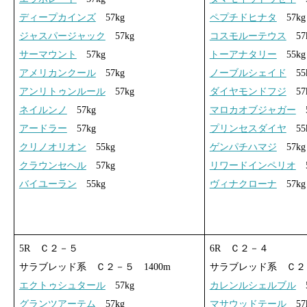
ディープカインズ
57kg
ペプチドヒナタ
57kg
ジャスパージャック
57kg
コスモルーテウス
57
サーマウント
57kg
トーアナタリー
55kg
アメリカンクール
57kg
ノーブルシェイド
55
アンリトゥンルール
57kg
ダイヤモンドフジ
57
ネイルンノ
57kg
マロカオブジャガー
5
アードラー
57kg
プリンセスダイヤ
55
クリノオリオン
55kg
ゲンパチハマジ
57kg
クラウンセヘル
57kg
リワードインペリオ
5
バイユーラン
55kg
ヴィナクローナ
57kg
5R Ｃ２－５
6R Ｃ２－４
サラブレッド系 Ｃ２－５ 1400m
サラブレッド系 Ｃ２－
エクトゥシュタール
57kg
カレンルシェルブル
5
グランツアーテム
57kg
マサウッドテール
57