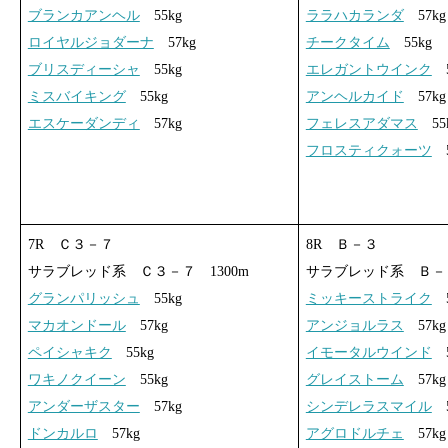
ブランカアンヘル
55kg
ララハカランダ
57kg
ロイヤルジョダーナ
57kg
チークタイム
55kg
ブリスディーシャ
55kg
エレガントウインク
5
ミスバイキング
55kg
アンヘルカイド
57kg
エスケーダンディ
57kg
フェレスアダマス
55
フロスティクォーツ
5
7R Ｃ３－７
8R Ｂ－３
サラブレッド系 Ｃ３－７ 1300m
サラブレッド系 Ｂ－３
グランパリッシュ
55kg
ミッキーストライク
5
マカオンドール
57kg
アンジョルラス
57kg
ペイシャキク
55kg
イモータルウインド
5
ワキノクイーン
55kg
グレイストーム
57kg
アンダーザスター
57kg
シンデレラスマイル
5
ドンカルロ
57kg
アグロドルチェ
57kg