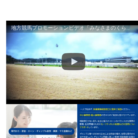
地方競馬プロモーションビデオ「みなさまのくらしのために」30秒篇｜NAR公式