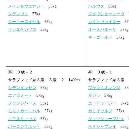
メイジョウエナジー
55kg
ハルウタ
55kg
シデレウス
57kg
ジョウショーレーヴ
5
ターニーロイヤル
55kg
カイトヴァイター
57
ソレユケカツコ
55kg
オーミパルーザ
57kg
キーゴールド
57kg
3R ３歳－２
4R ３歳－１
サラブレッド系３歳 ３歳－２ 1400m
サラブレッド系３歳 ３
シデンイッセン
57kg
ブラックオレンジ
55
エアロノート
57kg
ザガラ
57kg
フランジパーヌ
55kg
エートゥージー
57kg
モリノカーニバル
57kg
カミイウルフ
57kg
キヨスリョウマ
57kg
ジョウショーブリエ
5
バーニングホット
55kg
ペイシャプレイ
55kg