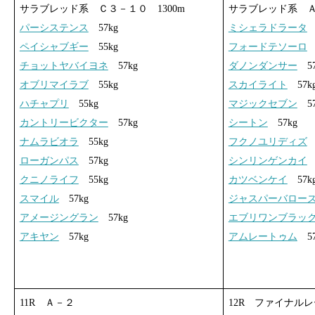
サラブレッド系 Ｃ３－１０ 1300m
サラブレッド系 Ａ－
パーシステンス
57kg
ミシェラドラータ
5
ペイシャブギー
55kg
フォードテソーロ
5
チョットヤバイヨネ
57kg
ダノンダンサー
57
オブリマイラブ
55kg
スカイライト
57k
ハチャプリ
55kg
マジックセブン
57
カントリービクター
57kg
シートン
57kg
ナムラビオラ
55kg
フクノユリディズ
5
ローガンパス
57kg
シンリンゲンカイ
5
クニノライフ
55kg
カツベンケイ
57k
スマイル
57kg
ジャスパーバロー
アメージングラン
57kg
エブリワンブラッ
アキヤン
57kg
アムレートゥム
57
11R Ａ－２
12R ファイナル