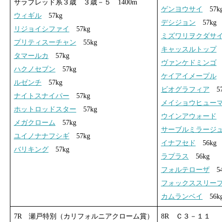
サラブレッド系３歳 ３歳－５ 1400m
ゲンヨウサイ
57k
ウィギル
57kg
デシジョン
57kg
リジョイシファイ
57kg
ミズワリヲクダサ
プリティスーチャン
55kg
キャッスルトップ
5
タマールカ
57kg
ヴァンケドミンゴ
5
ハクノセブン
57kg
ケイアイメープル
5
ルゼンチ
57kg
ビオグラフィア
57
ナイトスナイパー
57kg
メイショウヒュー
ホットロッドスター
57kg
ウインアウォード
5
メガクローム
57kg
サーブルミラージ
ユイノナナフシギ
57kg
イナフセド
56kg
バリキング
57kg
ラプラス
56kg
フォルテローザ
54
フォックススリー
カムランベイ
56k
7R 瀬戸特別（カリフォルニアクローム賞）
8R Ｃ３－１１