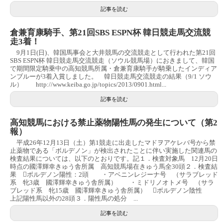
記事を読む
倉兼育康騎手、第21回SBS ESPN杯 韓日競走馬交流競
走3着！
9月1日(日)、韓国馬事会と大井競馬の交流競走として行われた第21回
SBS ESPN杯 韓日競走馬交流競走（ソウル競馬場）におきまして、韓国
で期間限定騎乗中の高知競馬所属・倉兼育康騎手が騎乗したインディア
ンブルーが3着入賞しました。 韓日競走馬交流競走の結果（9/1 ソウ
ル） http://www.keiba.go.jp/topics/2013/0901.html...
記事を読む
高知競馬における禁止薬物陽性馬の発生について（第2
報）
平成26年12月13日（土）第1競走に出走したマドヲアケレバ号から禁
止薬物である「ボルデノン」が検出されたことに伴い実施した関連馬の
検査結果については、以下のとおりです。記１．検査対象馬 12月20日
時点の國澤輝幸きゅう舎所属 高知競馬場在きゅう馬全30頭２．検査結
果 ボルデノン陽性：2頭 ・アベニンレジーナ号 （サラブレッド
系 牝3歳 國澤輝幸きゅう舎所属） ・ミドリノオトメ号 （サラ
ブレッド系 牝15歳 國澤輝幸きゅう舎所属） ボルデノン陰性
上記陽性馬以外の28頭３．陽性馬の処分 ...
記事を読む