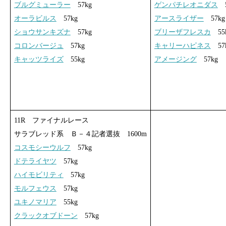
ブルグミューラー
57kg
ゲンパチレオニダス
5
オーラビルス
57kg
アースライザー
57kg
ショウサンキズナ
57kg
ブリーザフレスカ
55
コロンバージュ
57kg
キャリーハピネス
57
キャッツライズ
55kg
アメージング
57kg
11R ファイナルレース
サラブレッド系 Ｂ－４記者選抜 1600m
コスモシーウルフ
57kg
ドテライヤツ
57kg
ハイモビリティ
57kg
モルフェウス
57kg
ユキノマリア
55kg
クラックオブドーン
57kg