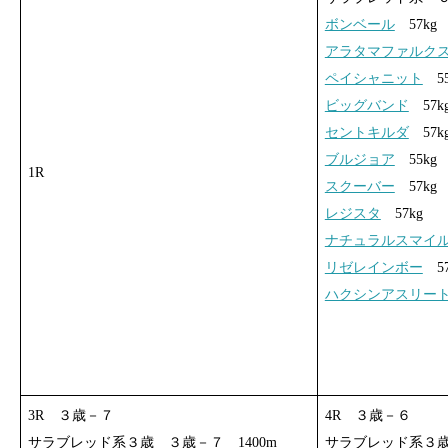
ボンベール
57kg
アラタマファルク
ペイシャニット
55
ビッグバンド
57k
セントキルダ
57k
ブルジョア
55kg
1R
スクーバー
57kg
レジスタ
57kg
ナチュラルスマイ
リゼレインボー
57
ハクシンアスリー
3R ３歳－７
4R ３歳－６
サラブレッド系３歳 ３歳－７ 1400m
サラブレッド系３歳