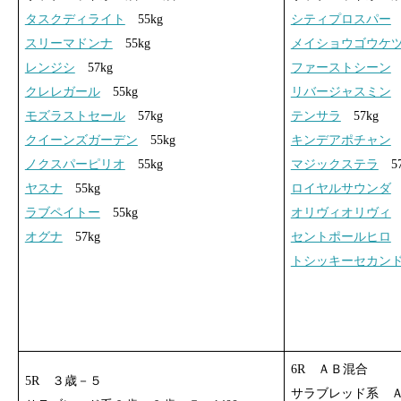
タスクディライト
55kg
シティプロスパー
5
スリーマドンナ
55kg
メイショウゴウケ
レンジシ
57kg
ファーストシーン
5
クレレガール
55kg
リバージャスミン
5
モズラストセール
57kg
テンサラ
57kg
クイーンズガーデン
55kg
キンデアポチャン
5
ノクスパーピリオ
55kg
マジックステラ
57
ヤスナ
55kg
ロイヤルサウンダ
5
ラブペイトー
55kg
オリヴィオリヴィ
5
オグナ
57kg
セントポールヒロ
5
トシッキーセカン
6R ＡＢ混合
5R ３歳－５
サラブレッド系 ＡＢ