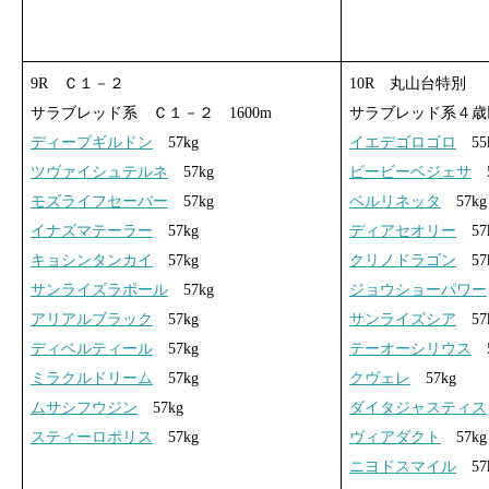
9R Ｃ１－２
10R 丸山台特別
サラブレッド系 Ｃ１－２ 1600m
サラブレッド系４歳以
ディープギルドン
57kg
イエデゴロゴロ
55
ツヴァイシュテルネ
57kg
ビービーベジェサ
5
モズライフセーバー
57kg
ベルリネッタ
57kg
イナズマテーラー
57kg
ディアセオリー
57
キョシンタンカイ
57kg
クリノドラゴン
57
サンライズラポール
57kg
ジョウショーパワー
アリアルブラック
57kg
サンライズシア
57
ディベルティール
57kg
テーオーシリウス
5
ミラクルドリーム
57kg
クヴェレ
57kg
ムサシフウジン
57kg
ダイタジャスティス
スティーロポリス
57kg
ヴィアダクト
57kg
ニヨドスマイル
57