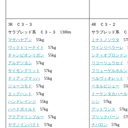
3R Ｃ３－３
4R Ｃ３－２
サラブレッド系 Ｃ３－３ 1300m
サラブレッド系 Ｃ３
マサハヤアン
55kg
ミナトノソウタ
57
ヴィクトリーナイト
57kg
ウインリベラーレ
5
チャンピオンリボン
55kg
シティオブロンドン
アルデツヨシ
57kg
リコーリュウセイ
5
サイモングリット
57kg
フリューゲルホルン
ティアップマッハ
55kg
ベルヴィオレット
5
ジョーコモド
57kg
ペタルビジュー
55
エッグハント
57kg
トーケンタカハール
ハンドレインジ
55kg
シシ
57kg
ハードボイルド
57kg
アットワンス
57kg
アクアマリンブルー
57kg
ブリックバーン
57
ヤマノインパクト
57kg
ナバロン
57kg