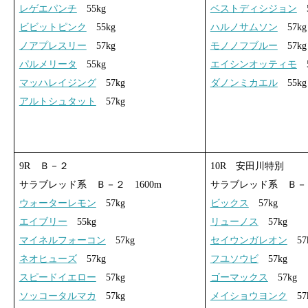
レゲエパンチ
55kg
ベストディシジョン
5
ビビットピンク
55kg
ハルノサムソン
57kg
ノアプレスリー
57kg
モノノフブルー
57kg
パルメリータ
55kg
エイシンオッティモ
5
マッハレイジング
57kg
ダノンミカエル
55kg
アルトシュタット
57kg
9R Ｂ－２
10R 安田川特別
サラブレッド系 Ｂ－２ 1600m
サラブレッド系 Ｂ－１
ウォーターレモン
57kg
ビックス
57kg
エイブリー
55kg
リューノス
57kg
マイネルフォーコン
57kg
セイウンガレオン
57
ネオヒューズ
57kg
フユソウビ
57kg
スピードイエロー
57kg
ゴーマックス
57kg
ソッコータルマカ
57kg
メイショウヨンク
57