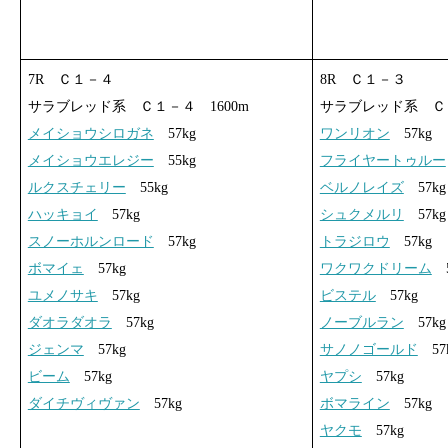
7R Ｃ１－４
8R Ｃ１－３
サラブレッド系 Ｃ１－４ 1600m
サラブレッド系 Ｃ１
メイショウシロガネ
57kg
ワンリオン
57kg
メイショウエレジー
55kg
フライヤートゥルー
ルクスチェリー
55kg
ベルノレイズ
57kg
ハッキョイ
57kg
シュクメルリ
57kg
スノーホルンロード
57kg
トラジロウ
57kg
ボマイェ
57kg
ワクワクドリーム
5
ユメノサキ
57kg
ビステル
57kg
ダオラダオラ
57kg
ノーブルラン
57kg
ジェンマ
57kg
サノノゴールド
57
ビーム
57kg
ヤプシ
57kg
ダイチヴィヴァン
57kg
ボマライン
57kg
ヤクモ
57kg