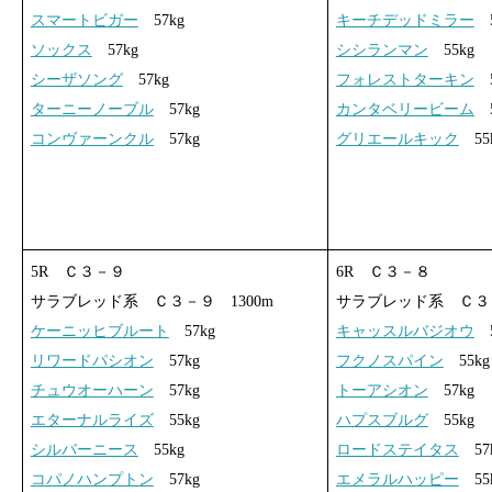
スマートビガー
57kg
キーチデッドミラー
5
ソックス
57kg
シシランマン
55kg
シーザソング
57kg
フォレストターキン
5
ターニーノーブル
57kg
カンタベリービーム
5
コンヴァーンクル
57kg
グリエールキック
55
5R Ｃ３－９
6R Ｃ３－８
サラブレッド系 Ｃ３－９ 1300m
サラブレッド系 Ｃ３－
ケーニッヒブルート
57kg
キャッスルバジオウ
5
リワードパシオン
57kg
フクノスパイン
55kg
チュウオーハーン
57kg
トーアシオン
57kg
エターナルライズ
55kg
ハプスブルグ
55kg
シルバーニース
55kg
ロードステイタス
57
コパノハンプトン
57kg
エメラルハッピー
55