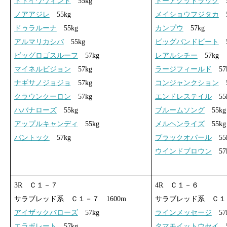
トドイワウィンド
55kg
トーアグッドラック
5
ノアアジレ
55kg
メイショウフジタカ
5
ドゥラルーナ
55kg
カンプウ
57kg
アルマリカシバ
55kg
ビッグバンドビート
5
ビッグロゴスルーフ
57kg
レアルシチー
57kg
マイネルビジョン
57kg
ラージフィールド
57
ナギサノジョジョ
57kg
コンジャンクション
5
クラウンクーロン
57kg
エンドレステイル
55
ハバナローズ
55kg
ブルームソング
55kg
アップルキャンディ
55kg
メルヘンライズ
55kg
バントック
57kg
ブラックオパール
55
ウインドブロウン
57
3R Ｃ１－７
4R Ｃ１－６
サラブレッド系 Ｃ１－７ 1600m
サラブレッド系 Ｃ１－
アイザックバローズ
57kg
ラインメッセージ
57
エラボレート
57kg
タマモイットウセイ
5