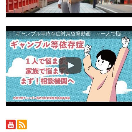
「ギャンブル等依存症対策啓発動画 ～一人で悩まず、家族で悩まず、まず！相談機関へ～」