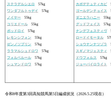
ステラデルシエロ
57kg
カポデテュティカピ
5
ワンダフルトゥデイ
57kg
ゴールデンチョイス
5
ノイヤー
55kg
ダニエラハニー
55kg
コリエドール
55kg
グッドフェイス
57kg
ポッドロイ
57kg
ナンデフェスティヴ
5
レモンシフォン
55kg
ロードイモータル
57
ゼンノソブリン
57kg
ショウナンナツゾラ
5
ララマルシュドロワ
57kg
スギノマジェスティ
5
フォルベルール
57kg
ドウフォルス
57kg
シュマンドロワ
57kg
ジョーパイロライト
5
令和8年度第3回高知競馬第5日編成状況（2026.5.25現在）