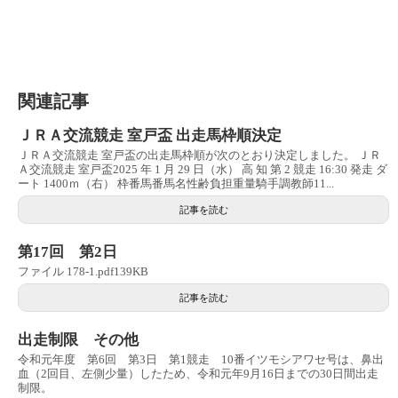
関連記事
ＪＲＡ交流競走 室戸盃 出走馬枠順決定
ＪＲＡ交流競走 室戸盃の出走馬枠順が次のとおり決定しました。 ＪＲ
Ａ交流競走 室戸盃2025 年 1 月 29 日（水） 高 知 第 2 競走 16:30 発走 ダ
ート 1400ｍ（右） 枠番馬番馬名性齢負担重量騎手調教師11...
記事を読む
第17回 第2日
ファイル 178-1.pdf139KB
記事を読む
出走制限 その他
令和元年度 第6回 第3日 第1競走 10番イツモシアワセ号は、鼻出
血（2回目、左側少量）したため、令和元年9月16日までの30日間出走
制限。