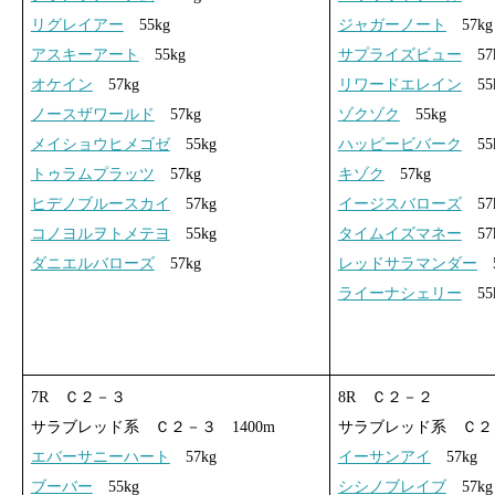
リグレイアー
55kg
ジャガーノート
57kg
アスキーアート
55kg
サプライズビュー
57
オケイン
57kg
リワードエレイン
55
ノースザワールド
57kg
ゾクゾク
55kg
メイショウヒメゴゼ
55kg
ハッピービバーク
55
トゥラムプラッツ
57kg
キゾク
57kg
ヒデノブルースカイ
57kg
イージスバローズ
57
コノヨルヲトメテヨ
55kg
タイムイズマネー
57
ダニエルバローズ
57kg
レッドサラマンダー
5
ライーナシェリー
55
7R Ｃ２－３
8R Ｃ２－２
サラブレッド系 Ｃ２－３ 1400m
サラブレッド系 Ｃ２－
エバーサニーハート
57kg
イーサンアイ
57kg
ブーバー
55kg
シシノブレイブ
57kg