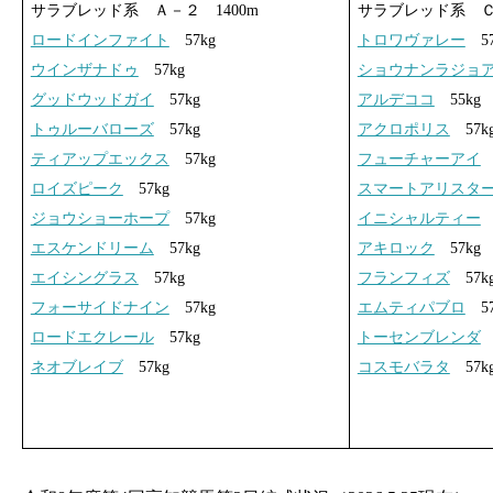
サラブレッド系 Ａ－２ 1400m
サラブレッド系 Ｃ
ロードインファイト
57kg
トロワヴァレー
57
ウインザナドゥ
57kg
ショウナンラジョ
グッドウッドガイ
57kg
アルデココ
55kg
トゥルーバローズ
57kg
アクロポリス
57k
ティアップエックス
57kg
フューチャーアイ
5
ロイズピーク
57kg
スマートアリスタ
ジョウショーホープ
57kg
イニシャルティー
5
エスケンドリーム
57kg
アキロック
57kg
エイシングラス
57kg
フランフィズ
57k
フォーサイドナイン
57kg
エムティパブロ
57
ロードエクレール
57kg
トーセンブレンダ
5
ネオブレイブ
57kg
コスモバラタ
57k