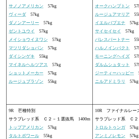
サノノアメリカン
57kg
オークハンプトン
57
ヴィーダ
57kg
ルージュアマリア
55
ダノンアーリー
57kg
イエルバブエナ
57kg
ゼントユウイ
57kg
サイセイセイ
57kg
メイショウイヌワシ
57kg
パレスパートナー
55
マツリダショパン
57kg
ハルノインパクト
57
ダイシンゲキ
55kg
モーニングヘイズ
57
マイネルヘルツアス
57kg
ダルムシュタット
57
ショットメーカー
57kg
ジーティーハッピー
5
ルージュブラゾン
55kg
ニルアドミラリ
57kg
9R 芒種特別
10R ファイナルレー
サラブレッド系 Ｃ２－１選抜馬 1400m
サラブレッド系 Ｃ２－
トップアメリカン
57kg
トロルトゥンガ
57kg
タルトポワール
55kg
アンミノレモン
57kg