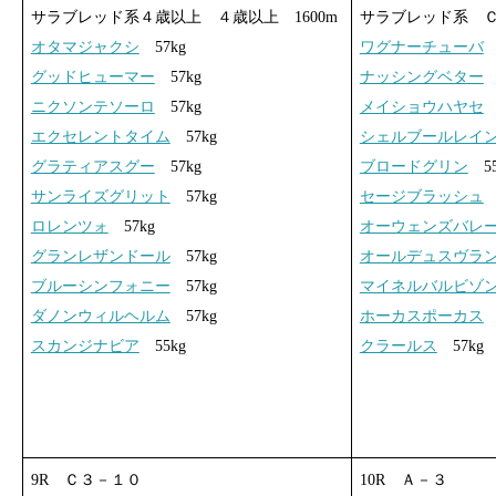
サラブレッド系４歳以上 ４歳以上 1600m
サラブレッド系 Ｃ
オタマジャクシ
57kg
ワグナーチューバ
5
グッドヒューマー
57kg
ナッシングベター
5
ニクソンテソーロ
57kg
メイショウハヤセ
5
エクセレントタイム
57kg
シェルブールレイ
グラティアスグー
57kg
ブロードグリン
55
サンライズグリット
57kg
セージブラッシュ
5
ロレンツォ
57kg
オーウェンズバレ
グランレザンドール
57kg
オールデュスヴラ
ブルーシンフォニー
57kg
マイネルバルビゾ
ダノンウィルヘルム
57kg
ホーカスポーカス
5
スカンジナビア
55kg
クラールス
57kg
9R Ｃ３－１０
10R Ａ－３