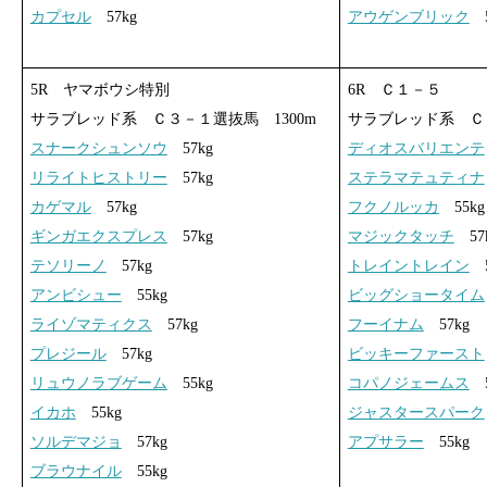
カプセル
57kg
アウゲンブリック
5
5R ヤマボウシ特別
6R Ｃ１－５
サラブレッド系 Ｃ３－１選抜馬 1300m
サラブレッド系 Ｃ１
スナークシュンソウ
57kg
ディオスバリエンテ
リライトヒストリー
57kg
ステラマテュティナ
カゲマル
57kg
フクノルッカ
55kg
ギンガエクスプレス
57kg
マジックタッチ
57
テソリーノ
57kg
トレイントレイン
5
アンビシュー
55kg
ビッグショータイム
ライゾマティクス
57kg
フーイナム
57kg
プレジール
57kg
ビッキーファースト
リュウノラブゲーム
55kg
コパノジェームス
5
イカホ
55kg
ジャスタースパーク
ソルデマジョ
57kg
アプサラー
55kg
ブラウナイル
55kg