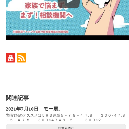
関連記事
2021年7月10日 モー展。
岩崎TMのオススメは５Ｒ３連単５－７.８－４.７.８ ３００×４７.８
－５－４.７.８ ３００×４７＝８－５ ３００×２
記事を読む