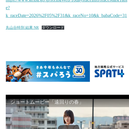
e?
k_raceDate=2026%2F05%2F31&k_raceNo=10&k_babaCode=31
丸山台特別 結果 NR
ダウンロード
ショートムービー「遠回りの春」