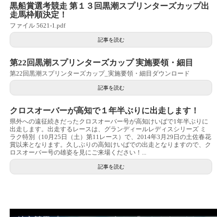
黒船賞選考競走 第１３回黒潮スプリンターズカップ出
走馬枠順決定！
ファイル 5621-1.pdf
記事を読む
第22回黒潮スプリンターズカップ 実施要領・細目
第22回黒潮スプリンターズカップ_実施要領・細目ダウンロード
記事を読む
クロスオーバーが高知で１年半ぶりに出走します！
県外への遠征続きだったクロスオーバー号が高知けいばで1年半ぶりに
出走します。出走するレースは、グランディールレディスシリーズ ミ
ラク特別（10月25日（土）第11レース）で、2014年3月29日の土佐春花
賞以来となります。久しぶりの高知けいばでの出走となりますので、ク
ロスオーバー号の雄姿を見にご来場ください！...
記事を読む