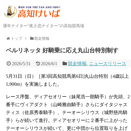
通年ナイター“夜さ恋ナイター”の高知競馬場
トップ
競走情報
ベルリネッタ 好騎乗に応え丸山台特別制す
2026/5/31
2026/6/1
競走情報
,
ニュースリリース
5月31日（日）［第3回高知競馬第6日]丸山台特別（4歳以上
1,900m）を実施しました。
レース序盤、ディアセオリー（妹尾浩一朗騎手）が先頭、2
番手にヴィアダクト（山崎雅由騎手）さらにダイタジャス
ティス（佐原秀泰騎手）、テーオーシリウス（城野慈尚騎
手）らが続いて進行。ディアセオリーに２番手に上がった
テーオーシリウスが続いて、更に中団から位置取りを上げ