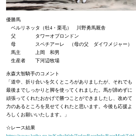
優勝馬
ベルリネッタ（牡4・栗毛） 川野勇馬厩舎
父 タワーオブロンドン
母 スペチアーレ （母の父 ダイワメジャー）
馬主 上岡 和男
生産者 下河辺牧場
永森大智騎手のコメント
「道中、折り合いを欠くところがありましたが、それでも
最後までしっかりと脚を使ってくれました。馬が諦めずに
頑張ってくれたおかげで勝つことができましたし、改めて
力のあるところを見せてくれたと思います。今後も応援よ
ろしくお願いいたします。」
☆レース結果
https://www.keiba.go.jp/KeibaWeb/TodayRaceInfo/RaceMarkTabl