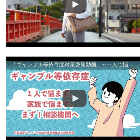
「ギャンブル等依存症対策啓発動画 ～一人で悩まず、家族で悩まず、まず！相談機関へ～」