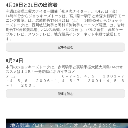
4月20日と21日の出演者
今週は金曜土曜のナイター開催「夜さ恋ナイター」。4月20日（金）
14時30分からジョッキーズトークは、宮川浩一騎手と永森大智騎手モー
ニング展望。は、岩崎周吾TM4月21日（土） 14時45分からジョッキ
ーズトークは、西川敏弘騎手と岡村卓弥騎手モーニング展望。は、岩崎
周吾TM高知競馬場、パルス高知、パルス宿毛、パルス藍住、高知ケー
ブルテレビ、スワンテレビ、地方競馬インターネット中継で放送しま
す。...
記事を読む
8月24日
本日のジョッキーズトークは、赤岡騎手と実騎手拡大拡大川島TMのオ
ススメは１１R「一発逆転にネガイヲコメ
テ…」 ６－７－１、４、５ ３００１－７
－４、５、６ ２００６－１、４、５－７ ３００１－４、５、６
－７ ２００ ...
記事を読む
地方競馬プロモーションビデオ「みなさまのくらしのために」30秒篇｜NAR公式