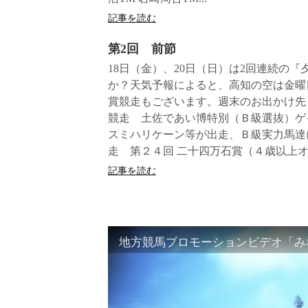
記事を読む
第2回 前節
18日（金）、20日（日）は2回連続の
か？天気予報によると、高知の空は金曜
賞競走もございます。週末のお出かけ先
競走 土佐であい博特別（Ｂ級選抜）ゲ
スミハリケーン等が出走、Ｂ級実力馬達
走 第２４回 二十四万石賞（４歳以上オ
記事を読む
地方競馬プロモーションビデオ「みな