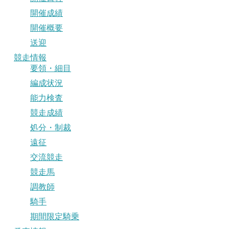
開催成績
開催概要
送迎
競走情報
要領・細目
編成状況
能力検査
競走成績
処分・制裁
遠征
交流競走
競走馬
調教師
騎手
期間限定騎乗