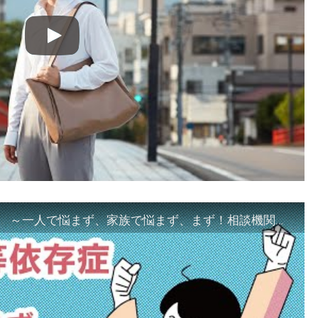
「ギャンブル等依存症対策啓発動画 ～一人で悩まず、家族で悩まず、まず！相談機関へ～」