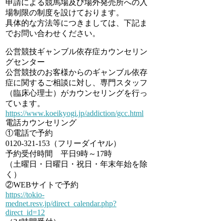
申請による競馬場及び場外発売所への入
場制限の制度を設けております。
具体的な方法等につきましては、下記ま
でお問い合わせください。
公営競技ギャンブル依存症カウンセリン
グセンター
公営競技のお客様からのギャンブル依存
症に関するご相談に対し、専門スタッフ
（臨床心理士）がカウンセリングを行っ
ています。
https://www.koeikyogi.jp/addiction/gcc.html
電話カウンセリング
①電話で予約
0120-321-153（フリーダイヤル）
予約受付時間 平日9時～17時
（土曜日・日曜日・祝日・年末年始を除
く）
②WEBサイトで予約
https://tokio-
mednet.resv.jp/direct_calendar.php?
direct_id=12