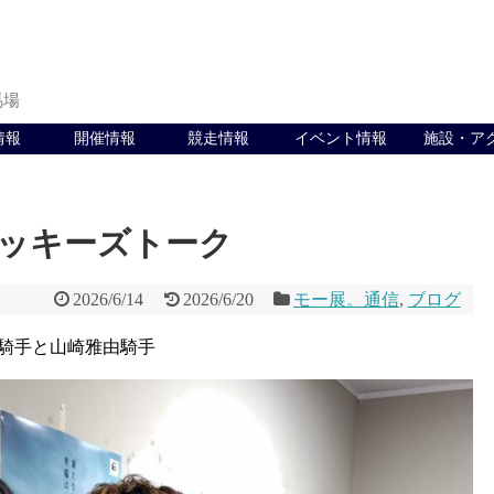
馬場
情報
開催情報
競走情報
イベント情報
施設・ア
ジョッキーズトーク
2026/6/14
2026/6/20
モー展。通信
,
ブログ
騎手と山崎雅由騎手