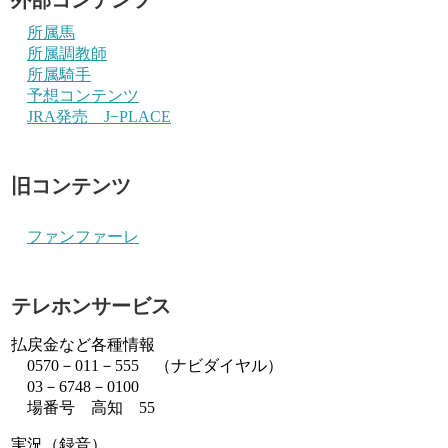
所属馬
所属調教師
所属騎手
予想コンテンツ
JRA発売 J−PLACE
旧コンテンツ
ファンファーレ
テレホンサービス
払戻金など各種情報
0570－011－555 （ナビダイヤル）
03－6748－0100
場番号 高知 55
実況（録音）