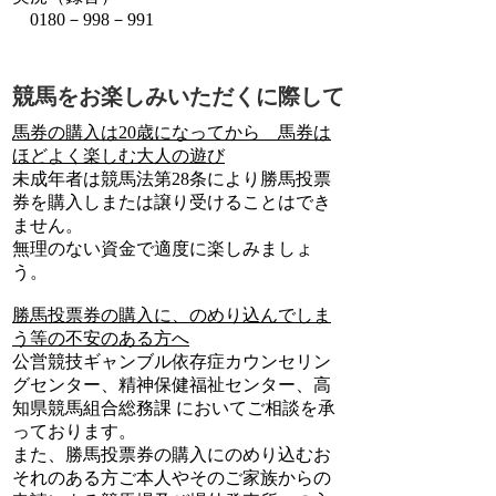
0180－998－991
競馬をお楽しみいただくに際して
馬券の購入は20歳になってから 馬券は
ほどよく楽しむ大人の遊び
未成年者は競馬法第28条により勝馬投票
券を購入しまたは譲り受けることはでき
ません。
無理のない資金で適度に楽しみましょ
う。
勝馬投票券の購入に、のめり込んでしま
う等の不安のある方へ
公営競技ギャンブル依存症カウンセリン
グセンター、精神保健福祉センター、高
知県競馬組合総務課 においてご相談を承
っております。
また、勝馬投票券の購入にのめり込むお
それのある方ご本人やそのご家族からの