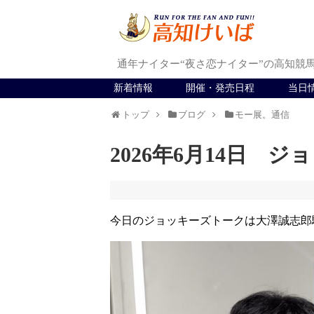
通年ナイター“夜さ恋ナイター”の高知競
新着情報
開催・発売日程
当日
トップ
ブログ
モー展。通信
2026年6月14日 
今日のジョッキーズトークは大澤誠志郎