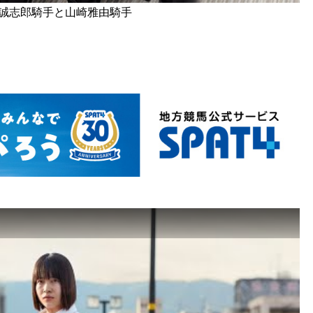
大澤誠志郎騎手と山崎雅由騎手