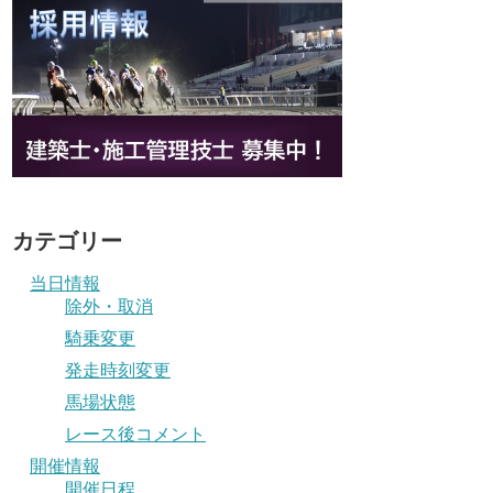
カテゴリー
当日情報
除外・取消
騎乗変更
発走時刻変更
馬場状態
レース後コメント
開催情報
開催日程