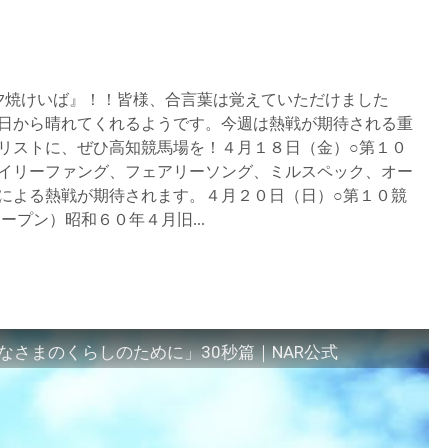
『夕焼けいば』！！皆様、合言葉は覚えていただけました
日から晴れてくれるようです。今週は熱戦が期待される重
リストに、ぜひ高知競馬場を！４月１８日（金）○第１０
イリーファング、フェアリーソング、ミルスペック、オー
による熱戦が期待されます。４月２０日（日）○第１０競
ープン）昭和６０年４月旧...
さまのくらしのために」30秒篇｜NAR公式