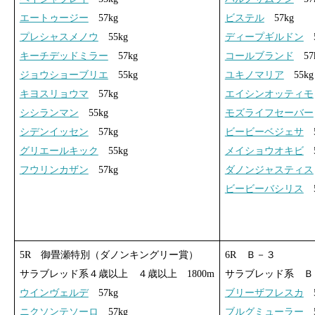
エートゥージー
57kg
ビステル
57kg
プレシャスメノウ
55kg
ディープギルドン
5
キーチデッドミラー
57kg
コールブランド
57
ジョウショーブリエ
55kg
ユキノマリア
55kg
キヨスリョウマ
57kg
エイシンオッティモ
シシランマン
55kg
モズライフセーバー
シデンイッセン
57kg
ビービーベジェサ
5
グリエールキック
55kg
メイショウオキビ
5
フウリンカザン
57kg
ダノンジャスティス
ビービーバシリス
5
5R 御畳瀬特別（ダノンキングリー賞）
6R Ｂ－３
サラブレッド系４歳以上 ４歳以上 1800m
サラブレッド系 Ｂ－
ウインヴェルデ
57kg
ブリーザフレスカ
5
ニクソンテソーロ
57kg
ブルグミューラー
5