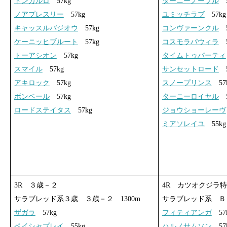
ドンカルロ
57kg
ターニーノーブル
5
ノアプレスリー
57kg
ユミッチラブ
57kg
キャッスルバジオウ
57kg
コンヴァーンクル
5
ケーニッヒブルート
57kg
コスモラパウィラ
5
トーアシオン
57kg
タイムトゥパーティ
スマイル
57kg
サンセットロード
5
アキロック
57kg
スノープリンス
57
ボンベール
57kg
ターニーロイヤル
5
ロードステイタス
57kg
ジョウショーレーヴ
ミアソレイユ
55kg
3R ３歳－２
4R カツオクジラ
サラブレッド系３歳 ３歳－２ 1300m
サラブレッド系 Ｂ－
ザガラ
57kg
フィティアンガ
57
ペイシャプレイ
55kg
ハルノサムソン
57