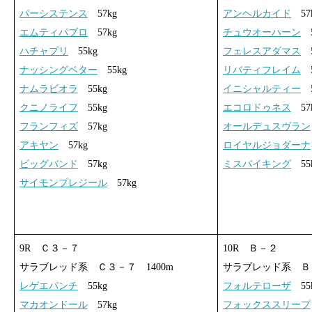
パーシステンス
57kg
アンヘルカイド
57
エムティパブロ
57kg
チュウオーハーン
5
ハチャプリ
55kg
フェレスアダマス
5
ナッシングベター
55kg
リバティフレイム
5
ナムラビオラ
55kg
イニシャルティー
5
クニノライフ
55kg
エコロドゥネス
57
フランフィズ
57kg
オールデュスヴラン
アキヤン
57kg
ロイヤルジョダーナ
ビッグバンド
57kg
ミスバイキング
55
サイモンプレジール
57kg
9R Ｃ３－７
10R Ｂ－２
サラブレッド系 Ｃ３－７ 1400m
サラブレッド系 Ｂ－
レゲエパンチ
55kg
フォルテローザ
55
マカオンドール
57kg
フォックススリープ