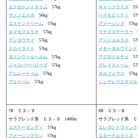
エクセレントタイム
57kg
キャッツライズ
55
サノノエスポ
56kg
ハイモビリティ
57
エスケンドリーム
57kg
アメージング
57kg
タマモマスラオ
57kg
イナズマテーラー
5
ゲンヨウサイ
57kg
アンジョルラス
57
スカイライト
57kg
イモータルウインド
ダノンウィルヘルム
57kg
アグロドルチェ
57
ジャスパーバローズ
57kg
グレイストーム
57
アムレートゥム
57kg
モルフェウス
57kg
アルドーレ
57kg
シンデレラスマイル
7R Ｃ３－９
8R Ｃ３－８
サラブレッド系 Ｃ３－９ 1400m
サラブレッド系 Ｃ３
エスケーダンディ
57kg
エレガントウインク
アメージングラン
57kg
エターナルライズ
5