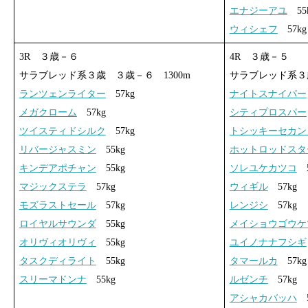
エナジーアユ
55
ウィシェフ
57kg
3R ３歳－６
4R ３歳－５
サラブレッド系３歳 ３歳－６ 1300m
サラブレッド系３歳
ランツェンライター
57kg
ナイトスナイパー
メガクローム
57kg
シティプロスパー
ツイスティドシルク
57kg
トシッキーセカン
リバージャスミン
55kg
ホットロッドスタ
キンデアポチャン
55kg
ソレユケカツコ
5
マジックステラ
57kg
ウィギル
57kg
モズラストセール
57kg
レンジシ
57kg
ロイヤルサウンダ
55kg
メイショウゴウケ
オリヴィオリヴィ
55kg
ユイノナナフシギ
タスクディライト
55kg
タマールカ
57kg
スリーマドンナ
55kg
ルゼンチ
57kg
アシャカバッハ
5