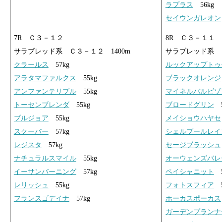
ラプラス
56kg
セイウンガレオン
7R Ｃ３－１２
8R Ｃ３－１１
サラブレッド系 Ｃ３－１２ 1400m
サラブレッド系 Ｃ
クラールス
57kg
ルックアップトゥ
アラタマファルクス
55kg
ブラックオレンジ
アンファンテリブル
55kg
マイネルバルビゾ
トーセンブレンダ
55kg
ブロードグリン
5
ブルジョア
55kg
メイショウハヤセ
スクーバー
57kg
シェルブールレイ
レジスタ
57kg
セージブラッシュ
ナチュラルスマイル
55kg
オーウェンズバレ
イーサンバーニング
57kg
ペイシャニット
5
レリッシュ
55kg
フォトスフィア
5
フランスゴデイナ
57kg
ホーカスポーカス
ガーデンプランナ