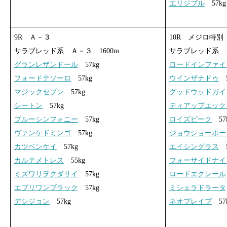
エリジブル
57kg
9R Ａ－３
10R メジロ特別
サラブレッド系 Ａ－３ 1600m
サラブレッド系 Ａ
グランレザンドール
57kg
ロードインファイ
フォードテソーロ
57kg
ウインザナドゥ
5
マジックセブン
57kg
グッドウッドガイ
シートン
57kg
ティアップエック
ブルーシンフォニー
57kg
ロイズピーク
57
ヴァンケドミンゴ
57kg
ジョウショーホー
カツベンケイ
57kg
エイシングラス
5
カルテメトレス
55kg
フォーサイドナイ
ミズワリヲクダサイ
57kg
ロードエクレール
エブリワンブラック
57kg
ミシェラドラータ
デシジョン
57kg
ネオブレイブ
57