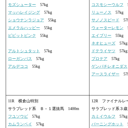
モズシューター
57kg
コスモシーウルフ
5
マッハレイジング
57kg
リューノス
57kg
ショウナンラジョア
55kg
サノノスピード
57
エメラルハッピー
55kg
ウォーターレモン
5
ビビットピンク
55kg
エイブリー
55kg
ネオヒューズ
57kg
アルトシュタット
57kg
ドテライヤツ
57kg
ローガンパス
57kg
プロテア
57kg
アルデココ
55kg
ゲンパチレオニダス
アースライザー
57
11R 横倉山特別
12R ファイナルレ
サラブレッド系 Ｂ－１選抜馬 1400m
サラブレッド系３歳 
フユソウビ
57kg
カミイウルフ
57kg
カムランベイ
57kg
バーニングホット
5