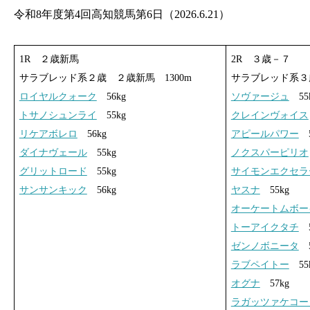
令和8年度第4回高知競馬第6日（2026.6.21）
1R ２歳新馬
2R ３歳－７
サラブレッド系２歳 ２歳新馬 1300m
サラブレッド系３歳
ロイヤルクォーク
56kg
ソヴァージュ
55
トサノシュンライ
55kg
クレインヴォイス
リケアボレロ
56kg
アピールパワー
5
ダイナヴェール
55kg
ノクスパーピリオ
グリットロード
55kg
サイモンエクセラ
サンサンキック
56kg
ヤスナ
55kg
オーケートムボー
トーアイクタチ
5
ゼンノボニータ
5
ラブペイトー
55
オグナ
57kg
ラガッツァケコー