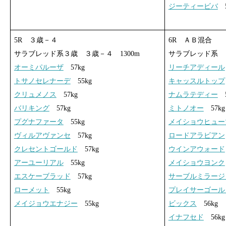
ジーティービバ
5
5R ３歳－４
6R ＡＢ混合
サラブレッド系３歳 ３歳－４ 1300m
サラブレッド系 Ａ
オーミパルーザ
57kg
リーチアディール
トサノセレナーデ
55kg
キャッスルトップ
クリュメノス
57kg
ナムラテディー
5
バリキング
57kg
ミトノオー
57kg
プグナファータ
55kg
メイショウヒュー
ヴィルアヴァンセ
57kg
ロードアラビアン
クレセントゴールド
57kg
ウインアウォード
アーユーリアル
55kg
メイショウヨンク
エスケーブラッド
57kg
サーブルミラージ
ローメット
55kg
プレイサーゴール
メイジョウエナジー
55kg
ビックス
56kg
イナフセド
56kg