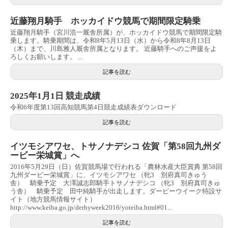
近藤翔月騎手 ホッカイドウ競馬で期間限定騎乗
近藤翔月騎手（宮川浩一厩舎所属）が、ホッカイドウ競馬で期間限定騎
乗します。騎乗期間は、令和8年5月13日（水）から令和8年8月13日
（木）まで、川島雅人厩舎所属となります。 近藤騎手へのご声援をよ
ろしくお願いします。 ...
記事を読む
2025年1月1日 競走成績
令和6年度第13回高知競馬第4日競走成績表ダウンロード
記事を読む
イツモシアワセ、トサノナデシコ 佐賀「第58回九州ダ
ービー栄城賞」へ
2016年5月29日（日）佐賀競馬場で行われる「農林水産大臣賞典 第58回
九州ダービー栄城賞」に、イツモシアワセ （牝3 別府真司きゅう
舎） 騎乗予定 大澤誠志郎騎手トサノナデシコ （牝3 別府真司きゅ
う舎） 騎乗予定 田中純騎手が出走します。ダービーウイーク特設サ
イト（地方競馬情報サイト）
http://www.keiba.go.jp/derbyweek2016/yoteiba.html#01...
記事を読む