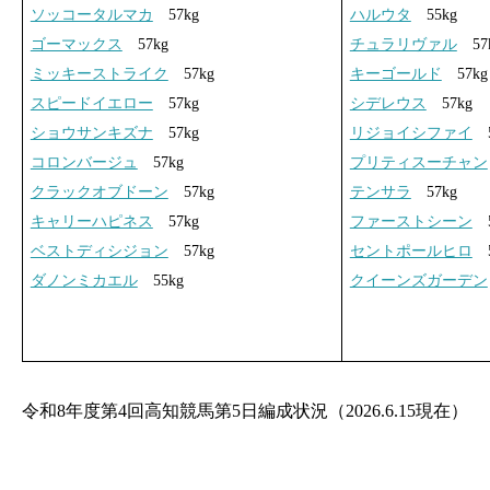
ソッコータルマカ
57kg
ハルウタ
55kg
ゴーマックス
57kg
チュラリヴァル
57
ミッキーストライク
57kg
キーゴールド
57kg
スピードイエロー
57kg
シデレウス
57kg
ショウサンキズナ
57kg
リジョイシファイ
5
コロンバージュ
57kg
プリティスーチャン
クラックオブドーン
57kg
テンサラ
57kg
キャリーハピネス
57kg
ファーストシーン
5
ベストディシジョン
57kg
セントポールヒロ
5
ダノンミカエル
55kg
クイーンズガーデン
令和8年度第4回高知競馬第5日編成状況（2026.6.15現在）