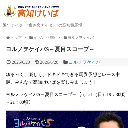
通年ナイター“夜さ恋ナイター”の高知競馬場
トップ
イベント情報
ヨルノヲケイバ
ヨルノヲケイバS～夏目スコープ～
2026/6/20
2026/6/20
ヨルノヲケイバ
ゆる～く、楽しく、ドキドキできる馬券予想とレース中
継。みんなで高知けいばを楽しみましょう！
ヨルノヲケイバS～夏目スコープ～【6／21（日）19：30頃
～21：00頃】