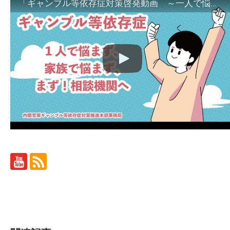
「ギャンブル等依存症対策啓発動画 ～一人で悩まず、家族で悩まず、まず！相談機関へ～」