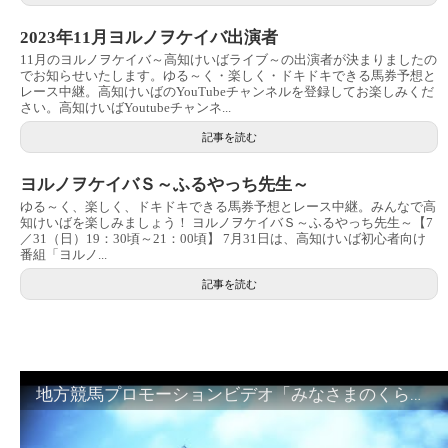
2023年11月ヨルノヲケイバ出演者
11月のヨルノヲケイバ～高知けいばライブ～の出演者が決まりましたの
でお知らせいたします。ゆる～く・楽しく・ドキドキできる馬券予想と
レース中継。高知けいばのYouTubeチャンネルを登録してお楽しみくだ
さい。高知けいばYoutubeチャンネ...
記事を読む
ヨルノヲケイバＳ～ふるやっち先生～
ゆる～く、楽しく、ドキドキできる馬券予想とレース中継。みんなで高
知けいばを楽しみましょう！ ヨルノヲケイバＳ～ふるやっち先生～【7
／31（日）19：30頃～21：00頃】 7月31日は、高知けいば初心者向け
番組「ヨルノ...
記事を読む
地方競馬プロモーションビデオ「みなさまのくらしのために」30秒篇｜NAR公式