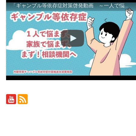
「ギャンブル等依存症対策啓発動画 ～一人で悩まず、家族で悩まず、まず！相談機関へ～」