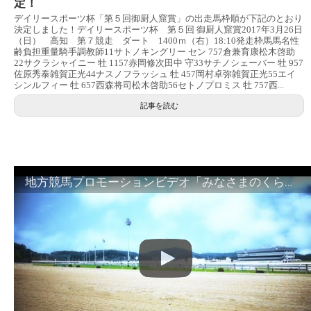
定！
デイリースポーツ杯「第５回御厨人窟賞」の出走馬枠順が下記のとおり
決定しました！デイリースポーツ杯 第５回 御厨人窟賞2017年3月26日
（日） 高知 第７競走 ダート 1400ｍ（右）18:10発走枠馬馬名性
齢負担重量騎手調教師11サトノキングリー セン 757倉兼育康松木啓助
22サクラシャイニー 牡 1157赤岡修次田中 守33サチノシェーバー 牡 957
佐原秀泰雑賀正光44ナスノフラッシュ 牡 457岡村卓弥雑賀正光55エイ
シンルフィー 牡 657西森将司松木啓助56セトノプロミス 牡 757西...
記事を読む
地方競馬プロモーションビデオ「みなさまのくらしのために」30秒篇｜NAR公式