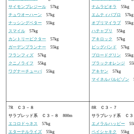
サイモンプレジール
57kg
ナムラビオラ
55kg
チュウオーハーン
57kg
エムティパブロ
57kg
ナッシングベター
55kg
オブリマイラブ
55kg
スマイル
57kg
ハチャプリ
55kg
カントリービクター
57kg
アキロック
57kg
ガーデンプランナー
55kg
ビッグバンド
57kg
フランフィズ
57kg
ブロードグリン
55kg
クニノライフ
55kg
ブラックオレンジ
55
ワグナーチューバ
55kg
アキヤン
57kg
マイネルバルビゾン
5
7R Ｃ３－８
8R Ｃ３－７
サラブレッド系 Ｃ３－８ 800m
サラブレッド系 Ｃ３－
エコロドゥネス
57kg
エメラルハッピー
55
エターナルライズ
55kg
ペイシャキク
55kg