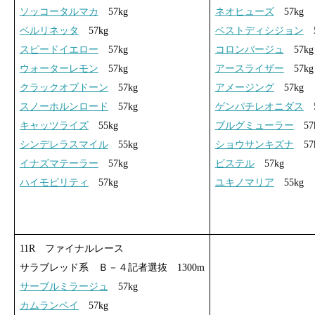
ソッコータルマカ
57kg
ネオヒューズ
57kg
ベルリネッタ
57kg
ベストディシジョン
5
スピードイエロー
57kg
コロンバージュ
57kg
ウォーターレモン
57kg
アースライザー
57kg
クラックオブドーン
57kg
アメージング
57kg
スノーホルンロード
57kg
ゲンパチレオニダス
5
キャッツライズ
55kg
ブルグミューラー
57
シンデレラスマイル
55kg
ショウサンキズナ
57
イナズマテーラー
57kg
ビステル
57kg
ハイモビリティ
57kg
ユキノマリア
55kg
11R ファイナルレース
サラブレッド系 Ｂ－４記者選抜 1300m
サーブルミラージュ
57kg
カムランベイ
57kg