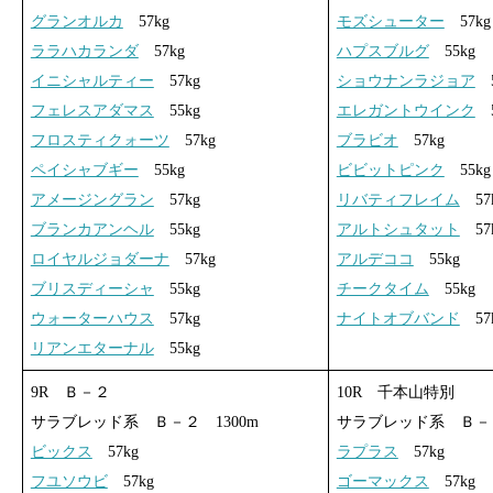
グランオルカ
57kg
モズシューター
57kg
ララハカランダ
57kg
ハプスブルグ
55kg
イニシャルティー
57kg
ショウナンラジョア
5
フェレスアダマス
55kg
エレガントウインク
5
フロスティクォーツ
57kg
ブラビオ
57kg
ペイシャブギー
55kg
ビビットピンク
55kg
アメージングラン
57kg
リバティフレイム
57
ブランカアンヘル
55kg
アルトシュタット
57
ロイヤルジョダーナ
57kg
アルデココ
55kg
ブリスディーシャ
55kg
チークタイム
55kg
ウォーターハウス
57kg
ナイトオブバンド
57
リアンエターナル
55kg
9R Ｂ－２
10R 千本山特別
サラブレッド系 Ｂ－２ 1300m
サラブレッド系 Ｂ－１
ビックス
57kg
ラプラス
57kg
フユソウビ
57kg
ゴーマックス
57kg