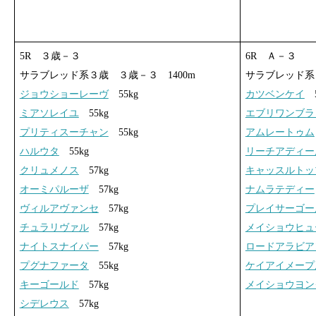
5R ３歳－３
6R Ａ－３
サラブレッド系３歳 ３歳－３ 1400m
サラブレッド系 
ジョウショーレーヴ
55kg
カツベンケイ
5
ミアソレイユ
55kg
エブリワンブラ
プリティスーチャン
55kg
アムレートゥム
ハルウタ
55kg
リーチアディー
クリュメノス
57kg
キャッスルトッ
オーミパルーザ
57kg
ナムラテディー
ヴィルアヴァンセ
57kg
プレイサーゴー
チュラリヴァル
57kg
メイショウヒュ
ナイトスナイパー
57kg
ロードアラビア
プグナファータ
55kg
ケイアイメープ
キーゴールド
57kg
メイショウヨン
シデレウス
57kg