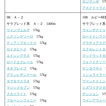
ロジマンボ
57
アスクドゥラメ
9R Ａ－２
10R ルビー特
サラブレッド系 Ａ－２ 1400m
サラブレッド系 
ウインヴェルデ
57kg
ウインザナドゥ
ニクソンテソーロ
57kg
ロードインファ
ティアップエックス
57kg
グラティアスグ
ロイズピーク
57kg
エクセレントタ
エイシングラス
57kg
グッドウッドガ
ロードエクレール
57kg
フォードテソー
ネオブレイブ
57kg
ゲンヨウサイ
5
グランレザンドール
57kg
ミシェラドラー
タマモマスラオ
57kg
ヴァンケドミン
マジックセブン
57kg
ミズワリヲクダ
スカイライト
57kg
デシジョン
57
ブルーシンフォニー
57kg
ウインアウォー