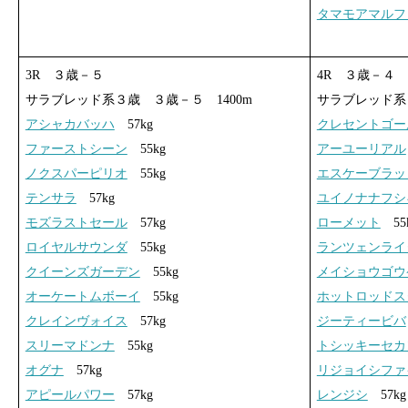
タマモアマルフ
3R ３歳－５
4R ３歳－４
サラブレッド系３歳 ３歳－５ 1400m
サラブレッド系３
アシャカバッハ
57kg
クレセントゴー
ファーストシーン
55kg
アーユーリアル
ノクスパーピリオ
55kg
エスケーブラッ
テンサラ
57kg
ユイノナナフシ
モズラストセール
57kg
ローメット
55
ロイヤルサウンダ
55kg
ランツェンライ
クイーンズガーデン
55kg
メイショウゴウ
オーケートムボーイ
55kg
ホットロッドス
クレインヴォイス
57kg
ジーティービバ
スリーマドンナ
55kg
トシッキーセカ
オグナ
57kg
リジョイシファ
アピールパワー
57kg
レンジシ
57kg