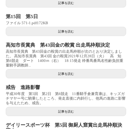
記事を読む
第15回 第5日
ファイル 571-1.pdf172KB
記事を読む
高知市長賞典 第43回金の鞍賞 出走馬枠順決定
高知市長賞典 第43回金の鞍賞の出走馬枠順が次のとおり決定しまし
た。 高知市長賞典 第43回 金の鞍賞2021年12月28日（火） 高 知
第6競走 ダート 1400ｍ（右） 18:15発走 枠番馬番馬名性齢負担重
量騎手調教師...
記事を読む
戒告 進路影響
平成30年度 第5回 第2日 第6競走 11番騎手倉兼育康は、キッズガ
チマヤー号に騎乗したところ、発走直後に内斜行し、他馬の進路に影響
を与えたため、戒告。
記事を読む
デイリースポーツ杯 第5回 御厨人窟賞出走馬枠順決