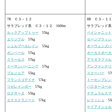
7R Ｃ３－１２
8R Ｃ３－１１
サラブレッド系 Ｃ３－１２ 1600m
サラブレッド系
ルックアップトゥー
55kg
ペイシャニット
エリジブル
57kg
セージブラッシ
シェルブールレイン
55kg
オーウェンズバ
ボンベール
57kg
ホーカスポーカ
クラールス
57kg
アラタマファル
イーサンバーニング
57kg
アンファンテリ
ブルジョア
55kg
スクーバー
57
フランスゴデイナ
57kg
トーセンブレン
リゼレインボー
57kg
バスターコール
ロクサーヌ
55kg
ナチュラルスマ
エクストラノート
57kg
レリッシュ
55
ケイアイシェル