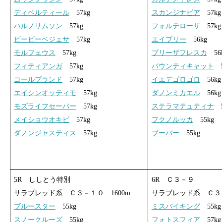
ディベルティール
57kg
スカンジナビア
57kg
ハルノサムソン
57kg
フォルテローザ
57kg
ビービーベジェサ
57kg
エイブリー
56kg
モルフェウス
57kg
ブリーザフレスカ
56
フィティアンガ
57kg
バウンティキャット
5
コールブランド
57kg
イエデゴロゴロ
56kg
エイシンオッティモ
57kg
ダノンミカエル
56kg
モズライフセーバー
57kg
ステラマテュティナ
5
メイショウオキビ
57kg
フクノルッカ
55kg
ダノンジャスティス
57kg
ブーバー
55kg
5R ししとう特別
6R Ｃ３－９
サラブレッド系 Ｃ３－１０ 1600m
サラブレッド系 Ｃ３－
ブルースター
55kg
ミスバイキング
55kg
スノークルーズ
55kg
フォトスフィア
57kg