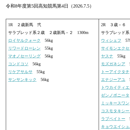
令和8年度第5回高知競馬第4日（2026.7.5）
1R ２歳新馬 弐
2R ３歳－６
サラブレッド系２歳 ２歳新馬－２ 1300m
サラブレッド系３
ロイヤルクォーク
56kg
ウィシェフ
57
リワードローレン
55kg
サイモンエクセ
マオノセーリング
56kg
ヤスナ
55kg
コンドコソ
56kg
モズガネシア
5
リケアサルサ
55kg
トーアイクタチ
サンサンキック
56kg
エナジーアユ
5
トウカイティエ
ゼンノボニータ
ミッキースワン
コスモタキシー
ラブペイトー
5
キョウエイシュ