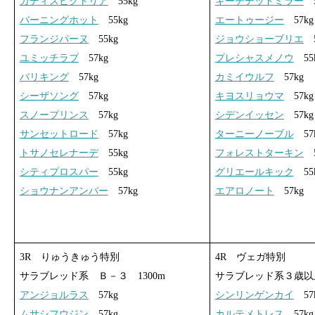
ガディスビクトリア
55kg
キーチデッドミラー
5
バーニングホット
55kg
エートゥージー
57kg
フランジパーヌ
55kg
ジョウショーブリエ
5
ユミッチラブ
57kg
プレシャスメノウ
55
バリキング
57kg
カミイウルフ
57kg
シーザソング
57kg
キヨスリョウマ
57kg
スノープリンス
57kg
シデンイッセン
57kg
サンセットロード
57kg
ターニーノーブル
57
トサノセレナーデ
55kg
フォレストターキン
5
シティプロスパー
55kg
グリエールキック
55
ショウナンアンバー
57kg
エアロノート
57kg
3R りゅうきゅう特別
4R ヴェガ特別
サラブレッド系 Ｂ－３ 1300m
サラブレッド系３歳以上
アンジョルラス
57kg
シンリンゲンカイ
57
ムサシフウジン
57kg
カルテメトレス
57kg