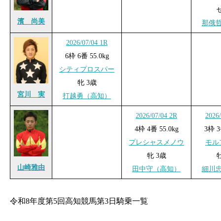
濱 尚美
那俄
2026/07/04 1R
6枠 6番 55.0kg
シティプロスパー
牝 3歳
宮川 実
打越勇（高知）
2026/07/04 2R
2026
4枠 4番 55.0kg
3枠 3
プレシャスメノウ
モル
牝 3歳
山崎雅由
田中守（高知）
細川
令和8年度第5回高知競馬第3日騎乗一覧