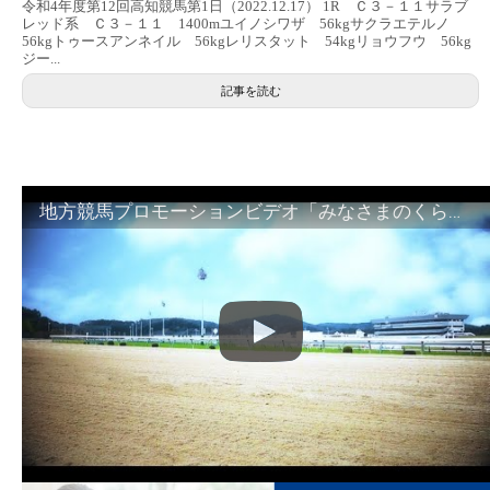
令和4年度第12回高知競馬第1日（2022.12.17） 1R Ｃ３－１１サラブ
レッド系 Ｃ３－１１ 1400mユイノシワザ 56kgサクラエテルノ
56kgトゥースアンネイル 56kgレリスタット 54kgリョウフウ 56kg
ジー...
記事を読む
地方競馬プロモーションビデオ「みなさまのくらしのために」30秒篇｜NAR公式