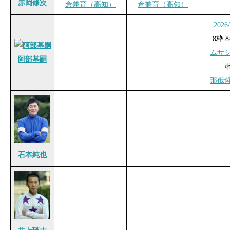
赤岡修次
倉兼育（高知）
倉兼育（高知）
2026
8枠 8
ムサ
阿部基嗣
那俄
石本純也