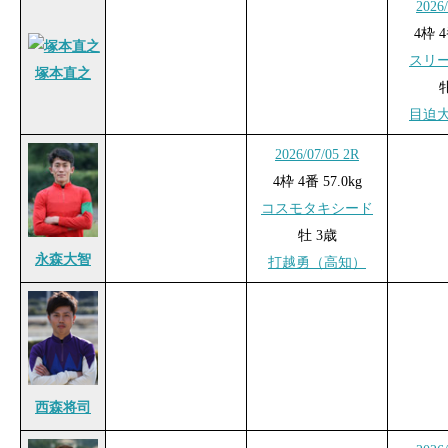
2026
4枠 4
スリ
塚本直之
目迫
2026/07/05 2R
4枠 4番 57.0kg
コスモタキシード
牡 3歳
永森大智
打越勇（高知）
西森将司