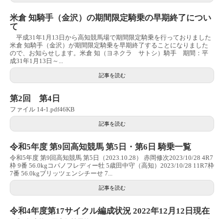
米倉 知騎手（金沢）の期間限定騎乗の早期終了につい
て
平成31年1月13日から高知競馬場で期間限定騎乗を行っておりました
米倉 知騎手（金沢）が期間限定騎乗を早期終了することになりました
ので、お知らせします。米倉 知（ヨネクラ サトシ）騎手 期間：平
成31年1月13日～...
記事を読む
第2回 第4日
ファイル 14-1.pdf46KB
記事を読む
令和5年度 第9回高知競馬 第5日・第6日 騎乗一覧
令和5年度 第9回高知競馬 第5日（2023.10.28） 赤岡修次2023/10/28 4R7
枠 9番 56.0kgコパノフレディー牡 5歳田中守（高知）2023/10/28 11R7枠
7番 56.0kgブリッツェンシチーせ 7...
記事を読む
令和4年度第17サイクル編成状況 2022年12月12日現在