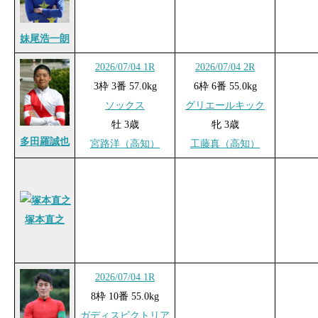
妹尾浩一朗
2026/07/04 1R
2026/07/04 2R
3枠 3番 57.0kg
6枠 6番 55.0kg
ソックス
グリエールキック
牡 3歳
牝 3歳
多田羅誠也
宮路洋（高知）
工藤真（高知）
塚本直之
2026/07/04 1R
8枠 10番 55.0kg
ガディスビクトリア