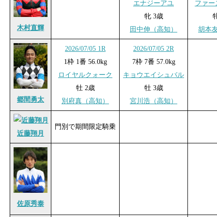
エナジーアユ
ファー
牝 3歳
木村直輝
田中伸（高知）
胡本
2026/07/05 1R
2026/07/05 2R
1枠 1番 56.0kg
7枠 7番 57.0kg
ロイヤルクォーク
キョウエイシュバル
牡 2歳
牡 3歳
郷間勇太
別府真（高知）
宮川浩（高知）
門別で期間限定騎乗
近藤翔月
佐原秀泰