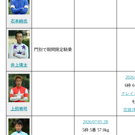
石本純也
門別で期間限定騎乗
井上瑛太
2026
6枠 6
クレイ
上田将司
宮路
2026/07/05 2R
5枠 5番 57.0kg