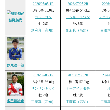
2026/07/05 1R
2026/07/05 2R
2026
5枠 5番 55.0kg
8枠 10番 54.0kg
3枠 3
コンドコソ
ミッキースワン
ノクス
城野慈尚
牡 2歳
牝 3歳
別府真（高知）
別府真（高知）
目迫
妹尾浩一朗
2026/07/05 1R
2026/07/05 2R
2026
2枠 2番 56.0kg
1枠 1番 57.0kg
1枠 1
サンサンキック
トーアイクタチ
牡 2歳
牡 3歳
多田羅誠也
工藤真（高知）
工藤真（高知）
工藤