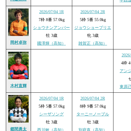
中西
2026/07/04 1R
2026/07/04 2R
7枠 8番 57.0kg
5枠 5番 55.0kg
ショウナンアンバー
ジョウショーブリエ
牡 3歳
牝 3歳
岡村卓弥
國澤輝（高知）
雑賀正（高知）
2026
4枠 4
アン
木村直輝
東原
2026/07/04 1R
2026/07/04 2R
5枠 5番 57.0kg
8枠 9番 57.0kg
シーザソング
ターニーノーブル
牡 3歳
牡 3歳
郷間勇太
西川敏（高知）
別府真（高知）