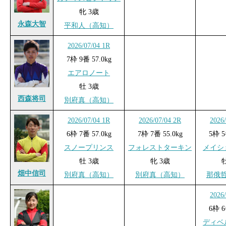
牝 3歳
永森大智
平和人（高知）
2026/07/04 1R
7枠 9番 57.0kg
エアロノート
牡 3歳
西森将司
別府真（高知）
2026/07/04 1R
2026/07/04 2R
2026
6枠 7番 57.0kg
7枠 7番 55.0kg
5枠 5
スノープリンス
フォレストターキン
メイシ
牡 3歳
牝 3歳
畑中信司
別府真（高知）
別府真（高知）
那俄
2026
6枠 6
ディベ