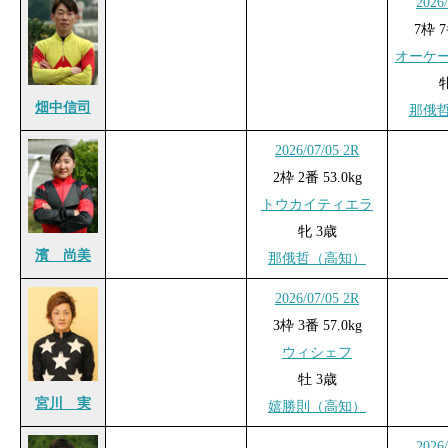
2026
7枠 7
オーケ
畑中信司
那俄
2026/07/05 2R
2枠 2番 53.0kg
トウカイティエラ
牝 3歳
濱 尚美
那俄哲（高知）
2026/07/05 2R
3枠 3番 57.0kg
ウィシェフ
牡 3歳
宮川 実
嬉勝則（高知）
2026