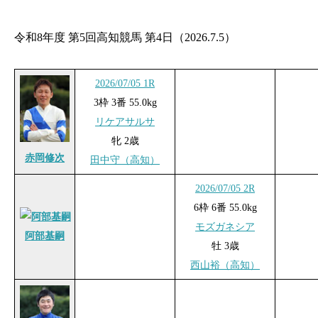
令和8年度 第5回高知競馬 第4日（2026.7.5）
2026/07/05 1R
3枠 3番 55.0kg
リケアサルサ
牝 2歳
赤岡修次
田中守（高知）
2026/07/05 2R
6枠 6番 55.0kg
モズガネシア
阿部基嗣
牡 3歳
西山裕（高知）