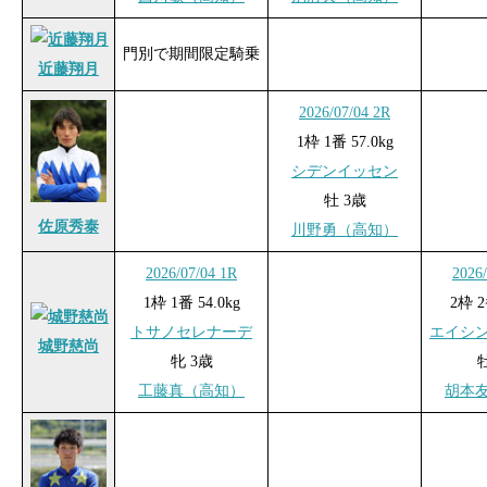
門別で期間限定騎乗
近藤翔月
2026/07/04 2R
1枠 1番 57.0kg
シデンイッセン
牡 3歳
佐原秀泰
川野勇（高知）
2026/07/04 1R
2026
1枠 1番 54.0kg
2枠 2
トサノセレナーデ
エイシ
城野慈尚
牝 3歳
工藤真（高知）
胡本