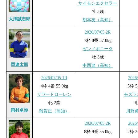
サイモンエクセラー
牡 3歳
大澤誠志郎
胡本友（高知）
2026/07/05 2R
7枠 8番 57.0kg
ゼンノボニータ
牡 3歳
岡遼太郎
中西達（高知）
2026/07/05 1R
2026
4枠 4番 55.0kg
5枠 5
リワードローレン
モズラ
牝 2歳
岡村卓弥
雑賀正（高知）
川野
2026/07/05 2R
2026
8枠 9番 55.0kg
2枠 2