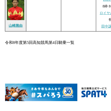
8枠 8
ロイヤ
山崎雅由
田中
令和8年度第5回高知競馬第4日騎乗一覧