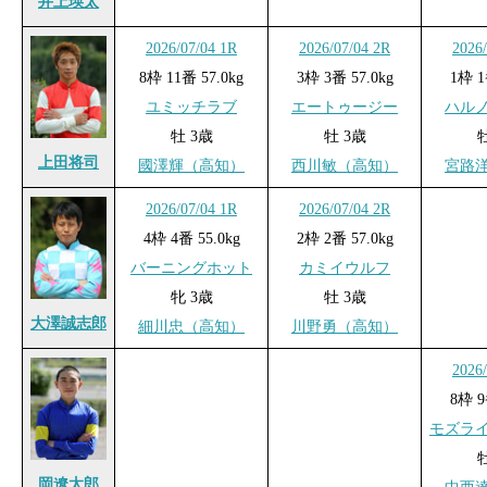
井上瑛太
2026/07/04 1R
2026/07/04 2R
2026
8枠 11番 57.0kg
3枠 3番 57.0kg
1枠 1
ユミッチラブ
エートゥージー
ハル
牡 3歳
牡 3歳
上田将司
國澤輝（高知）
西川敏（高知）
宮路
2026/07/04 1R
2026/07/04 2R
4枠 4番 55.0kg
2枠 2番 57.0kg
バーニングホット
カミイウルフ
牝 3歳
牡 3歳
大澤誠志郎
細川忠（高知）
川野勇（高知）
2026
8枠 9
モズラ
岡遼太郎