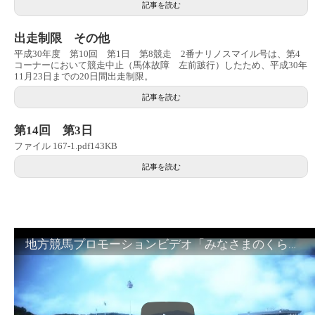
記事を読む
出走制限 その他
平成30年度 第10回 第1日 第8競走 2番ナリノスマイル号は、第4
コーナーにおいて競走中止（馬体故障 左前跛行）したため、平成30年
11月23日までの20日間出走制限。
記事を読む
第14回 第3日
ファイル 167-1.pdf143KB
記事を読む
地方競馬プロモーションビデオ「みなさまのくらしのために」30秒篇｜NAR公式