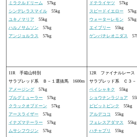
ミラクルドリーム
57kg
ドテライヤツ
57kg
シンデレラスマイル
55kg
スピードイエロー
57kg
ユキノマリア
55kg
ウォーターレモン
57kg
ハルノサムソン
57kg
エイブリー
55kg
アンジョルラス
57kg
ゲンパチレオニダス
57
11R 手箱山特別
12R ファイナルレース
サラブレッド系 Ｂ－１選抜馬 1600m
サラブレッド系 Ｃ３－１
アメージング
57kg
ペイシャキク
55kg
ブルグミューラー
57kg
ショウナンラジョア
55
クラックオブドーン
57kg
ビビットピンク
55kg
アースライザー
57kg
アルデココ
55kg
イナズマテーラー
57kg
フェレスアダマス
55kg
ムサシフウジン
57kg
ハチャプリ
55kg