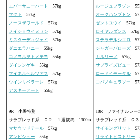
エバーサニーハート
57kg
ルージュブラゾン
55
マクト
57kg
オークハンプトン
57
ノースザワールド
57kg
ゼントユウイ
57kg
メイショウイヌワシ
57kg
ロイヤルダンス
57kg
ミスターディジェイ
57kg
ステラデルシエロ
57
ダニエラハニー
55kg
ジャガーバローズ
57
コノヨルヲトメテヨ
55kg
カルリーノ
57kg
ダイシンゲキ
55kg
サプライズビュー
57
マイネルヘルツアス
57kg
ロードイモータル
57
ウインリベラーレ
57kg
コパノキュラソー
57
アスキーアート
55kg
9R 小暑特別
10R ファイナルレー
サラブレッド系 Ｃ２－１選抜馬 1300m
サラブレッド系 Ｃ３－
マサウッドテール
57kg
サイモングリット
57
アンビシュー
55kg
リライトヒストリー
5