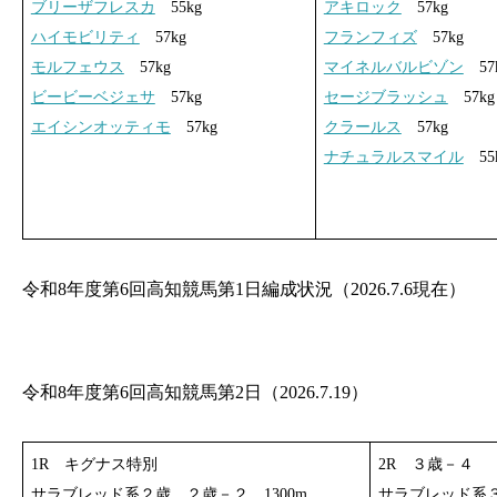
ブリーザフレスカ
55kg
アキロック
57kg
ハイモビリティ
57kg
フランフィズ
57kg
モルフェウス
57kg
マイネルバルビゾン
57
ビービーベジェサ
57kg
セージブラッシュ
57kg
エイシンオッティモ
57kg
クラールス
57kg
ナチュラルスマイル
55
令和8年度第6回高知競馬第1日編成状況（2026.7.6現在）
令和8年度第6回高知競馬第2日（2026.7.19）
1R キグナス特別
2R ３歳－４
サラブレッド系２歳 ２歳－２ 1300m
サラブレッド系３