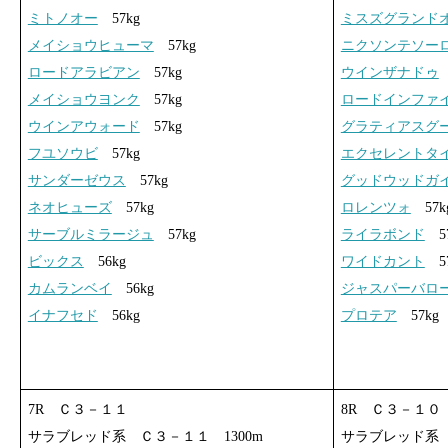
ミトノオー
57kg
ミスズグランド
メイショウヒューマ
57kg
ニクソンテソー
ロードアラビアン
57kg
ウインザナドゥ
メイショウヨンク
57kg
ロードインファ
ウインアウォード
57kg
グラティアスグ
フユソウビ
57kg
エクセレントタ
サンダーゼウス
57kg
グッドウッドガ
ネオヒューズ
57kg
ロレンツォ
57k
サーブルミラージュ
57kg
ライラボンド
57
ビックス
56kg
ワイドカント
57
カムランベイ
56kg
ジャスパーバロ
イナフセド
56kg
プロテア
57kg
7R Ｃ３－１１
8R Ｃ３－１０
サラブレッド系 Ｃ３－１１ 1300m
サラブレッド系 