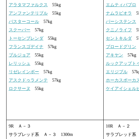
アラタマファルクス
55kg
エムティパブロ
アンファンテリブル
55kg
ナムラビオラ
55
バスターコール
57kg
パーシステンス
スクーバー
57kg
クニノライフ
55
トーセンブレンダ
55kg
セントキルダ
57
フランスゴデイナ
57kg
ブロードグリン
ブルジョア
55kg
アキヤン
57kg
レリッシュ
55kg
ルックアップト
リゼレインボー
57kg
エリジブル
57k
アスクドゥラメンテ
57kg
ホーカスポーカ
ロクサーヌ
55kg
ケイアイシェル
9R Ａ－３
10R Ａ－２
サラブレッド系 Ａ－３ 1300m
サラブレッド系 