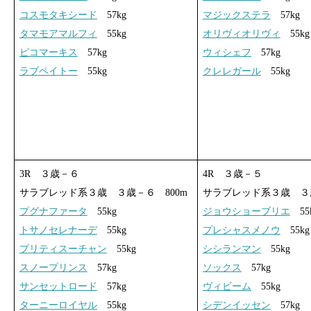
コスモタキシード
57kg
マジックステラ
57kg
タマモアマルフィ
55kg
オリヴィオリヴィ
55kg
ピコマーキス
57kg
ウィシェフ
57kg
ラブペイトー
55kg
クレレガール
55kg
3R ３歳－６
4R ３歳－５
サラブレッド系３歳 ３歳－６ 800m
サラブレッド系３歳 ３歳
プグナファータ
55kg
ジョウショーブリエ
55
トサノセレナーデ
55kg
プレシャスメノウ
55kg
プリティスーチャン
55kg
シシランマン
55kg
スノープリンス
57kg
ソックス
57kg
サンセットロード
57kg
ヴィビーム
55kg
ターニーロイヤル
55kg
シデンイッセン
57kg