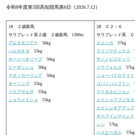
令和8年度第5回高知競馬第6日（2026.7.12）
1R ２歳新馬
2R Ｃ２－６
サラブレッド系２歳 ２歳新馬 1300m
サラブレッド系 Ｃ２
アルタモジアナ
56kg
クエンカ
57kg
ハルガキタ
55kg
ライゾマティクス
5
ホーリーオリーブ
56kg
サノノビスケッツ
5
ビーダッシュ
56kg
ドウフォルス
57kg
マオノセーリング
56kg
ジョーパイロライト
キーソング
55kg
コパノハンプトン
5
リケアサルサ
55kg
マイネルビジョン
5
ショウメイショ
55kg
メイショウフジタカ
エイシンギアアップ
キープインマインド
シシ
57kg
ベイビーボス
57kg