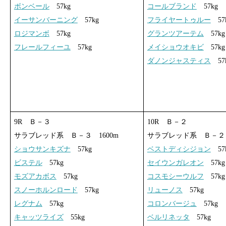
ボンベール
57kg
コールブランド
57kg
イーサンバーニング
57kg
フライヤートゥルー
57
ロジマンボ
57kg
グランツアーテム
57kg
フレールフィーユ
57kg
メイショウオキビ
57kg
ダノンジャスティス
57
9R Ｂ－３
10R Ｂ－２
サラブレッド系 Ｂ－３ 1600m
サラブレッド系 Ｂ－２ 
ショウサンキズナ
57kg
ベストディシジョン
57
ビステル
57kg
セイウンガレオン
57kg
モズアカボス
57kg
コスモシーウルフ
57kg
スノーホルンロード
57kg
リューノス
57kg
レグナム
57kg
コロンバージュ
57kg
キャッツライズ
55kg
ベルリネッタ
57kg