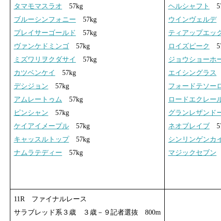
タマモマスラオ
57kg
ヘルシャフト
57
ブルーシンフォニー
57kg
ウインヴェルデ
プレイサーゴールド
57kg
ティアップエッ
ヴァンケドミンゴ
57kg
ロイズピーク
57
ミズワリヲクダサイ
57kg
ジョウショーホ
カツベンケイ
57kg
エイシングラス
デシジョン
57kg
フォードテソー
アムレートゥム
57kg
ロードエクレー
ピンシャン
57kg
グランレザンド
ケイアイメープル
57kg
ネオブレイブ
57
キャッスルトップ
57kg
シンリンゲンカ
ナムラテディー
57kg
マジックセブン
11R ファイナルレース
サラブレッド系３歳 ３歳－９記者選抜 800m