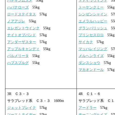
ハチキンムスメ
55kg
トドイワウィンド
55
ハバナローズ
55kg
トーケンクミー
55kg
ロードステイタス
57kg
シンゼンシャイン
57
ノアアジレ
55kg
エメラルハッピー
55
エレガントウインク
55kg
グランパリッシュ
55
ナイトオブバンド
57kg
プリンセスロロ
55kg
アンダーザスター
57kg
サイカク
57kg
アップルキャンディ
55kg
マッハレイジング
57
パルメリータ
55kg
メルヘンライズ
55kg
ハプスブルグ
55kg
ダンスショウ
57kg
マカオンドール
57kg
3R Ｃ３－３
4R Ｃ１－６
サラブレッド系 Ｃ３－３ 1600m
サラブレッド系 Ｃ１－
ジェットブレイク
57kg
アードラー
57kg
ツーエムタイガー
57kg
モーニングヘイズ
57