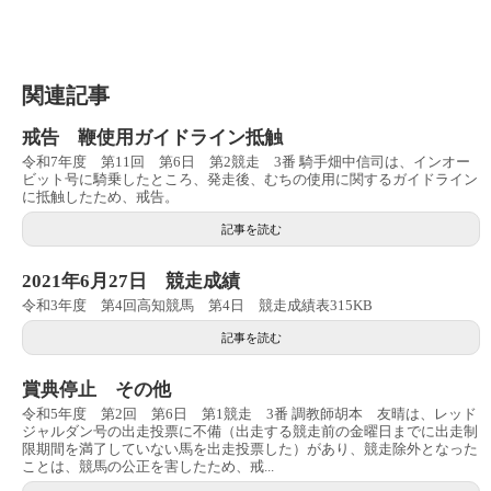
関連記事
戒告 鞭使用ガイドライン抵触
令和7年度 第11回 第6日 第2競走 3番 騎手畑中信司は、インオー
ビット号に騎乗したところ、発走後、むちの使用に関するガイドライン
に抵触したため、戒告。
記事を読む
2021年6月27日 競走成績
令和3年度 第4回高知競馬 第4日 競走成績表315KB
記事を読む
賞典停止 その他
令和5年度 第2回 第6日 第1競走 3番 調教師胡本 友晴は、レッド
ジャルダン号の出走投票に不備（出走する競走前の金曜日までに出走制
限期間を満了していない馬を出走投票した）があり、競走除外となった
ことは、競馬の公正を害したため、戒...