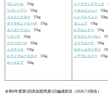
プレジール
57kg
トーアグッドラック
5
リグレイアー
55kg
ペタルビジュー
55kg
ココリハクタク
57kg
ハンドレインジ
55kg
ダイヤモンドビーチ
57kg
ヨシュア
57kg
タイガーワゴン
57kg
レアルシチー
57kg
ゾクゾク
55kg
クラウンクーロン
57
スリーローズ
55kg
ドゥラルーナ
55kg
ミステリオ
57kg
セキショウイダイ
55
ヒデノブルースカイ
57kg
ノアプレスリー
57kg
ホークレア
55kg
令和8年度第5回高知競馬第5日編成状況（2026.7.6現在）