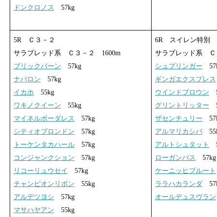
ドンクロノス
57kg
5R Ｃ３－２
6R スイレン特別
サラブレッド系 Ｃ３－２ 1600m
サラブレッド系 Ｃ３
ブリックバーン
57kg
シュプリンガー
57
ナバロン
57kg
ギンガエクスプレス
イカホ
55kg
ウインドブロウン
5
ワキノクイーン
55kg
グリントリッター
5
マイネルボーダレス
57kg
ザセンチュリー
57
シティオブロンドン
57kg
アルマリカシバ
55
トーケンタカハール
57kg
アルトシュタット
5
コンジャンクション
57kg
ローガンパス
57kg
リコーリュウセイ
57kg
ケーニッヒブルート
チャンピオンリボン
55kg
ララハカランダ
57
アルデツヨシ
57kg
オールデュスヴラン
マサハヤアン
55kg