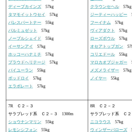
ディープカインズ
57kg
クラウンセヘル
57kg
タマモイットウセイ
57kg
ジーティーハッピー
5
パレスパートナー
55kg
フーイナム
57kg
バルミュゼット
57kg
ヴィアダクト
57kg
ノーブルシェイド
55kg
ローズボウル
57kg
イーサンアイ
57kg
オセアトップガン
57
ホッコーハナミチ
57kg
コリエドール
55kg
プラウドヘリテージ
57kg
マロカオブジャガー
5
バイユーラン
55kg
メズメライザー
57kg
ポッドロイ
57kg
ノイヤー
55kg
エラボレート
57kg
7R Ｃ２－３
8R Ｃ２－２
サラブレッド系 Ｃ２－３ 1300m
サラブレッド系 Ｃ２－
ショウナンマリン
55kg
ニコラウス
57kg
レモンシフォン
55kg
ウィンザーバローズ
5