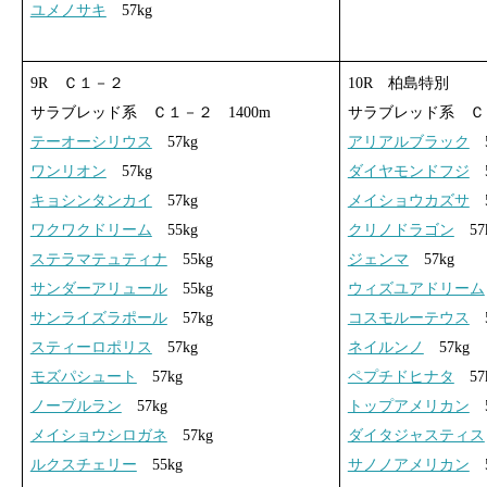
ユメノサキ
57kg
9R Ｃ１－２
10R 柏島特別
サラブレッド系 Ｃ１－２ 1400m
サラブレッド系 Ｃ１
テーオーシリウス
57kg
アリアルブラック
5
ワンリオン
57kg
ダイヤモンドフジ
5
キョシンタンカイ
57kg
メイショウカズサ
5
ワクワクドリーム
55kg
クリノドラゴン
57
ステラマテュティナ
55kg
ジェンマ
57kg
サンダーアリュール
55kg
ウィズユアドリーム
サンライズラポール
57kg
コスモルーテウス
5
スティーロポリス
57kg
ネイルンノ
57kg
モズパシュート
57kg
ペプチドヒナタ
57
ノーブルラン
57kg
トップアメリカン
5
メイショウシロガネ
57kg
ダイタジャスティス
ルクスチェリー
55kg
サノノアメリカン
5