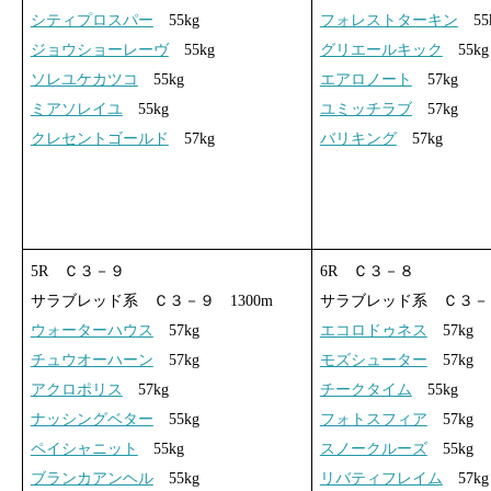
シティプロスパー
55kg
フォレストターキン
55
ジョウショーレーヴ
55kg
グリエールキック
55kg
ソレユケカツコ
55kg
エアロノート
57kg
ミアソレイユ
55kg
ユミッチラブ
57kg
クレセントゴールド
57kg
バリキング
57kg
5R Ｃ３－９
6R Ｃ３－８
サラブレッド系 Ｃ３－９ 1300m
サラブレッド系 Ｃ３－８
ウォーターハウス
57kg
エコロドゥネス
57kg
チュウオーハーン
57kg
モズシューター
57kg
アクロポリス
57kg
チークタイム
55kg
ナッシングベター
55kg
フォトスフィア
57kg
ペイシャニット
55kg
スノークルーズ
55kg
ブランカアンヘル
55kg
リバティフレイム
57kg