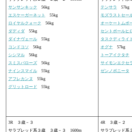
サンサンキック
56kg
テンサラ
57kg
エスケーガーネット
55kg
モズラストセー
ロイヤルクォーク
56kg
オーケートムボ
ダディダ
55kg
セントポールヒ
ダイナヴェール
55kg
タスクディライ
コンドコソ
56kg
オグナ
57kg
シシマル
56kg
トーアイクタチ
スミスバローズ
56kg
サイモンエクセ
ナインスマイル
55kg
ゼンノボニータ
アフレカンヌ
55kg
グリットロード
55kg
3R ３歳－３
4R ３歳－２
サラブレッド系３歳 ３歳－３ 1600m
サラブレッド系３