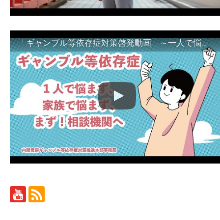
「ギャンブル等依存症対策啓発動画 ～一人で悩まず、家族で悩まず、まず！相談機関へ～」