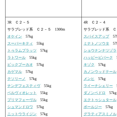
3R Ｃ２－５
4R Ｃ２－４
サラブレッド系 Ｃ２－５ 1300m
サラブレッド系 Ｃ２
オケイン
57kg
スパイスアップ
57
スーパーキティ
55kg
ミナトノソウタ
57
トゥラムプラッツ
57kg
ショウナンナツゾラ
ラトワール
55kg
ハッピービバーク
5
ビックプーカオ
57kg
キゾク
57kg
カゲマル
57kg
カノンウッドテール
テソリーノ
57kg
メンヒ
57kg
ナンデフェスティヴ
55kg
ライーナシェリー
5
ベルヴィオレット
55kg
ダノンペドロ
57kg
プリマフェーヴル
55kg
エクトゥシュタール
シュマンドロワ
57kg
ボールジー
57kg
ニットウライジン
57kg
グラティアスミノル