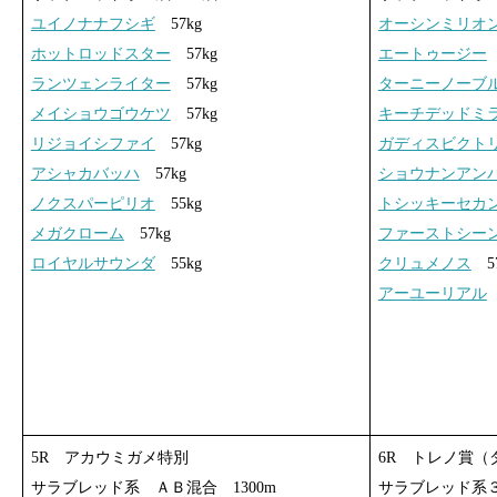
ユイノナナフシギ
57kg
オーシンミリオ
ホットロッドスター
57kg
エートゥージー
ランツェンライター
57kg
ターニーノーブ
メイショウゴウケツ
57kg
キーチデッドミ
リジョイシファイ
57kg
ガディスビクト
アシャカバッハ
57kg
ショウナンアン
ノクスパーピリオ
55kg
トシッキーセカ
メガクローム
57kg
ファーストシー
ロイヤルサウンダ
55kg
クリュメノス
57
アーユーリアル
5R アカウミガメ特別
6R トレノ賞（
サラブレッド系 ＡＢ混合 1300m
サラブレッド系３