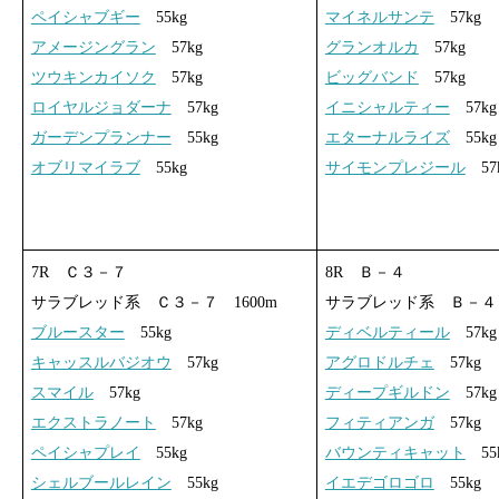
ペイシャブギー
55kg
マイネルサンテ
57kg
アメージングラン
57kg
グランオルカ
57kg
ツウキンカイソク
57kg
ビッグバンド
57kg
ロイヤルジョダーナ
57kg
イニシャルティー
57kg
ガーデンプランナー
55kg
エターナルライズ
55kg
オブリマイラブ
55kg
サイモンプレジール
57
7R Ｃ３－７
8R Ｂ－４
サラブレッド系 Ｃ３－７ 1600m
サラブレッド系 Ｂ－４ 
ブルースター
55kg
ディベルティール
57kg
キャッスルバジオウ
57kg
アグロドルチェ
57kg
スマイル
57kg
ディープギルドン
57kg
エクストラノート
57kg
フィティアンガ
57kg
ペイシャプレイ
55kg
バウンティキャット
55
シェルブールレイン
55kg
イエデゴロゴロ
55kg