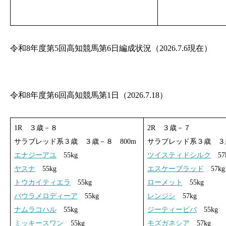
令和8年度第5回高知競馬第6日編成状況（2026.7.6現在）
令和8年度第6回高知競馬第1日（2026.7.18）
1R ３歳－８
2R ３歳－７
サラブレッド系３歳 ３歳－８ 800m
サラブレッド系３歳 ３歳
エナジーアユ
55kg
ツイスティドシルク
57
ヤスナ
55kg
エスケーブラッド
57kg
トウカイティエラ
55kg
ローメット
55kg
パウラメロディーア
55kg
レンジシ
57kg
ナムラコハル
55kg
ジーティービバ
55kg
ミッキースワン
55kg
モズガネシア
57kg