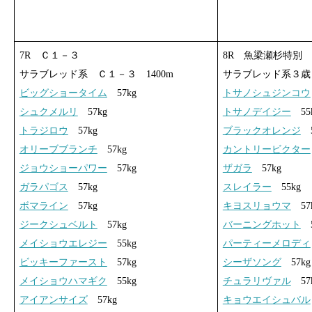
7R Ｃ１－３
8R 魚梁瀬杉特別
サラブレッド系 Ｃ１－３ 1400m
サラブレッド系３歳 
ビッグショータイム
57kg
トサノシュジンコウ
シュクメルリ
57kg
トサノデイジー
55
トラジロウ
57kg
ブラックオレンジ
5
オリーブブランチ
57kg
カントリービクター
ジョウショーパワー
57kg
ザガラ
57kg
ガラパゴス
57kg
スレイラー
55kg
ボマライン
57kg
キヨスリョウマ
57
ジークシュベルト
57kg
バーニングホット
5
メイショウエレジー
55kg
パーティーメロディ
ビッキーファースト
57kg
シーザソング
57kg
メイショウハマギク
55kg
チュラリヴァル
57
アイアンサイズ
57kg
キョウエイシュバル