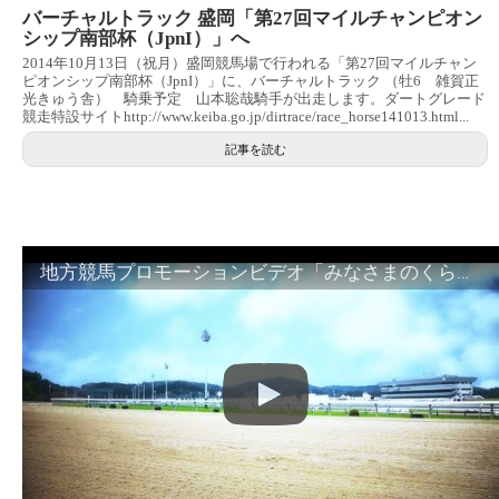
バーチャルトラック 盛岡「第27回マイルチャンピオン
シップ南部杯（JpnI）」へ
2014年10月13日（祝月）盛岡競馬場で行われる「第27回マイルチャン
ピオンシップ南部杯（JpnI）」に、バーチャルトラック （牡6 雑賀正
光きゅう舎） 騎乗予定 山本聡哉騎手が出走します。ダートグレード
競走特設サイトhttp://www.keiba.go.jp/dirtrace/race_horse141013.html...
記事を読む
地方競馬プロモーションビデオ「みなさまのくらしのために」30秒篇｜NAR公式