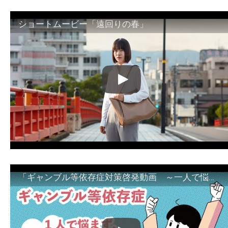
ショートムービー「遠回りの春」
「ギャンブル等依存症対策啓発動画 ～一人で悩まず、家族で悩まず、まず！相談機関へ～」