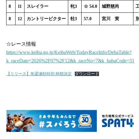
8
11
スレイラー
牝3
☆ 54.0
城野慈尚
8
12
カントリービクター
牡3
57.0
宮川 実
☆レース情報
https://www.keiba.go.jp/KeibaWeb/TodayRaceInfo/DebaTable?
k_raceDate=2026%2F07%2F12&k_raceNo=7&k_babaCode=31
【リリース】魚梁瀬杉特別 枠順決定
ダウンロード