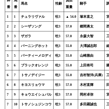
枠
馬
負担
馬名
性齢
騎手
番
番
重量
1
1
チュラリヴァル
牡3
▲ 54.0
塚本直之
2
2
シーザソング
牡3
57.0
郷間勇太
3
3
ザガラ
牡3
57.0
永森大智
4
4
バーニングホット
牝3
55.0
大澤誠志郎
5
5
パーティーメロディ
牝3
55.0
山崎雅由
5
6
ブラックオレンジ
牝3
55.0
上田将司
6
7
トサノデイジー
牝3
55.0
吉村智洋
(
兵庫)
6
8
キヨスリョウマ
牡3
57.0
木村直輝
7
9
キョウエイシュバル
牡3
57.0
岡村卓弥
7
10
トサノシュジンコウ
牡3
57.0
多田羅誠也