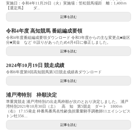
実施日：令和4年11月29日（火）実施場：笠松競馬場距 離：1,400ｍ
【選定馬】 ダ...
記事を読む
令和4年度 高知競馬 番組編成要領
令和4年度番組編成要領ダウンロード 令和3年度からの主な変更点■級区
分■賞金 など ※誤りがあったため4月4日に修正しました。
記事を読む
2024年10月19日 競走成績
令和6年度第9回高知競馬第3日競走成績表ダウンロード
記事を読む
浦戸湾特別 枠順決定
準重賞競走 浦戸湾特別の出走馬枠順が次のとおり決定しました。 浦戸
湾特別2021年10月30日（土） 高 知 第5競走 ダート 1800ｍ
（右） 17:15発走 枠番馬番馬名性齢負担重量騎手調教師11エイシンピス
トン牡356....
記事を読む