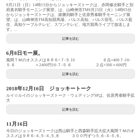
9月21日（日）14時15分からジョッキーズトークは、赤岡修次騎手と別
府真衣騎手モーニング展望。は、山崎伸浩TM9月23日（火）14時05分
からジョッキーズトークは、嬉勝則騎手と佐原秀泰騎手モーニング展
望。は、山崎伸浩TM高知競馬場、パルス高知、パルス宿毛、パルス藍
住、高知ケーブルテレビ、スワンテレビ、地方競馬ライブで放送しま
す。...
記事を読む
6月8日モー展。
風間ＴＭのオススメは８Ｒ６=７-５.10 ６点×400７-10-
５.６ ＝2400円10-７-５.６ ２点×300＝600円
記事を読む
2018年12月16日 ジョッキートーク
ルイ☆ルイのジョッキーズトーク・ウェディングSPは、佐原秀泰騎手拡
大
記事を読む
11月16日
今日のジョッキーズトークは西山騎手と西森騎手拡大拡大風間ＴＭのオ
ススメは９Ｒ６-４,５-４,５,８ ３００円ずつ５,６-４-５,６,