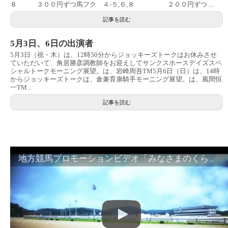
８ ３００円ずつ馬フク ４-５,６,８ ２００円ずつ ...
記事を読む
5月3日、6日の出演者
5月3日（祝・木）は、12時50分からジョッキーズトークはお休みさせ
ていただいて、角居勝彦調教師をお迎えしてサンクスホースデイズスペ
シャルトークモーニング展望。は、岩崎周吾TM5月6日（日）は、14時
からジョッキーズトークは、倉兼育康騎手モーニング展望。は、風間恒
一TM...
記事を読む
地方競馬プロモーションビデオ「みなさまのくらしのために」30秒篇｜NAR公式