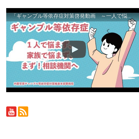
「ギャンブル等依存症対策啓発動画 ～一人で悩まず、家族で悩まず、まず！相談機関へ～」