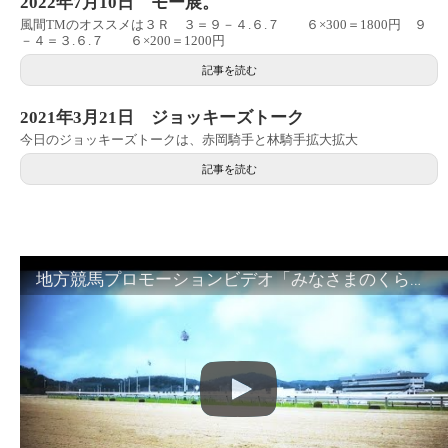
2022年7月10日 モー展。
風間TMのオススメは３Ｒ ３＝９－４.６.７ ６×300＝1800円 ９
－４＝３.６.７ ６×200＝1200円
記事を読む
2021年3月21日 ジョッキーズトーク
今日のジョッキーズトークは、赤岡騎手と林騎手拡大拡大
記事を読む
地方競馬プロモーションビデオ「みなさまのくらしのために」30秒篇｜NAR公式