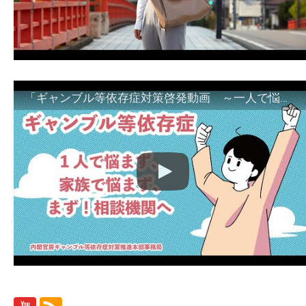
「ギャンブル等依存症対策啓発動画 ～一人で悩まず、家族で悩まず、まず！相談機関へ～」