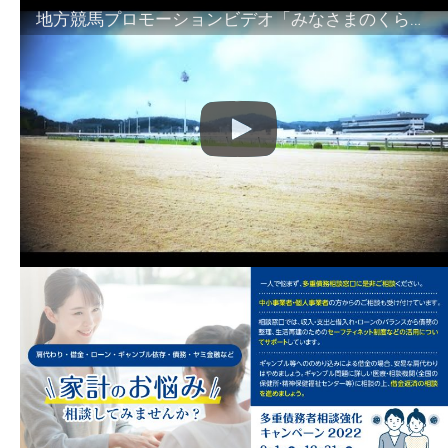
地方競馬プロモーションビデオ「みなさまのくらしのために」30秒篇｜NAR公式