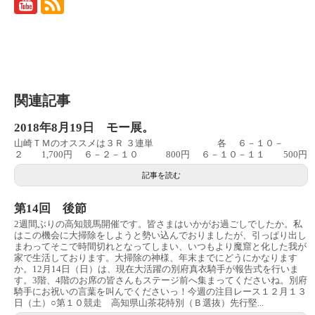
関連記事
2018年8月19日 モー展。
山崎ＴＭのオススメは３Ｒ ３連単 各 ６－１０－
２ 1,700円 ６－２－１０ 800円 ６－１０－１１ 500円
記事を読む
第14回 後節
2週間ぶりの高知競馬開催です。皆さまはいかがお過ごしでしたか。私
はこの機会に大掃除をしようと勢い込んでおりましたが、引っぱり出し
まわってそこで時間切れとなってしまい、いつもより魔窟と化した我が
家で生活しております。大掃除の神様、年末までにどうにかなります
か。12月14日（日）は、現在大活躍の別府真衣騎手が報告式を行いま
す。3階、4階のお席の皆さんもステージ前へ集まってくださいね。別府
騎手にお祝いの言葉を叫んでくださいっ！今週の注目レース１２月１３
日（土）○第１０競走 高知県山茶花特別（Ｂ選抜）先行堅...