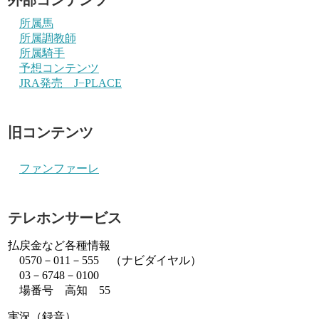
所属馬
所属調教師
所属騎手
予想コンテンツ
JRA発売 J−PLACE
旧コンテンツ
ファンファーレ
テレホンサービス
払戻金など各種情報
0570－011－555 （ナビダイヤル）
03－6748－0100
場番号 高知 55
実況（録音）