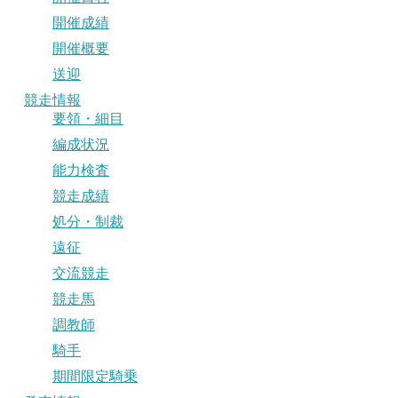
開催成績
開催概要
送迎
競走情報
要領・細目
編成状況
能力検査
競走成績
処分・制裁
遠征
交流競走
競走馬
調教師
騎手
期間限定騎乗