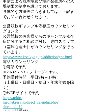
申請による競馬場及び場外発売所への入
場制限の制度を設けております。
具体的な方法等につきましては、下記ま
でお問い合わせください。
公営競技ギャンブル依存症カウンセリン
グセンター
公営競技のお客様からのギャンブル依存
症に関するご相談に対し、専門スタッフ
（臨床心理士）がカウンセリングを行っ
ています。
https://www.koeikyogi.jp/addiction/gcc.html
電話カウンセリング
①電話で予約
0120-321-153（フリーダイヤル）
予約受付時間 平日9時～17時
（土曜日・日曜日・祝日・年末年始を除
く）
②WEBサイトで予約
https://tokio-
mednet.resv.jp/direct_calendar.php?
direct_id=12