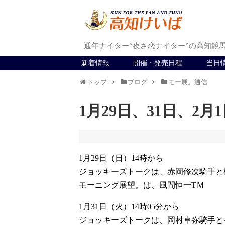
通年ナイター“夜さ恋ナイター”の高知競
新着情報
開催・発売日程
当日
トップ
ブログ
モー展。通信
1月29日、31日、2月
1月29日（日）14時から
ジョッキーズトークは、赤岡修次騎手と
モーニング展望。は、風間恒一TＭ
1月31日（火）14時05分から
ジョッキーズトークは、岡村卓弥騎手と