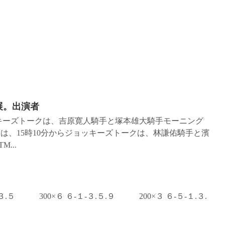
ー展。出演者
ョッキーズトークは、吉原寛人騎手と塚本雄大騎手モーニング
）は、15時10分からジョッキーズトークは、林謙佑騎手と濱
...
５ 300×６ ６‐１‐３.５.９ 200×３ ６‐５‐１.３.