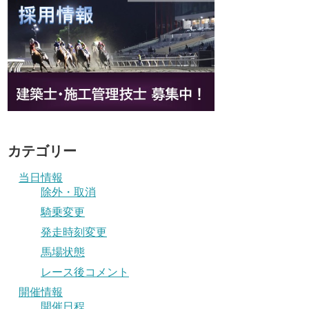
カテゴリー
当日情報
除外・取消
騎乗変更
発走時刻変更
馬場状態
レース後コメント
開催情報
開催日程