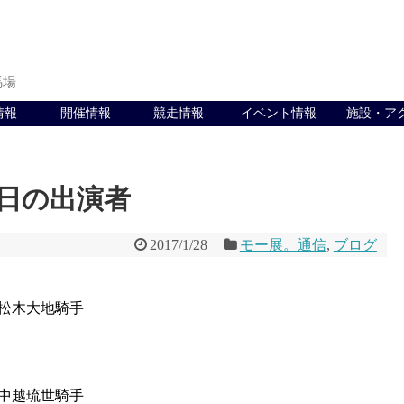
馬場
情報
開催情報
競走情報
イベント情報
施設・ア
1日の出演者
2017/1/28
モー展。通信
,
ブログ
松木大地騎手
中越琉世騎手