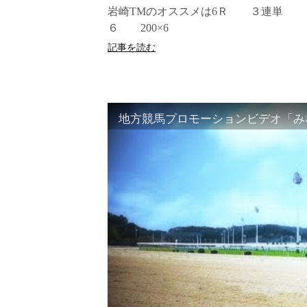
岩崎TMのオススメは6Ｒ ３連単 
６ 200×6
記事を読む
地方競馬プロモーションビデオ「みな