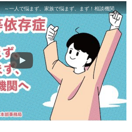
「ギャンブル等依存症対策啓発動画 ～一人で悩まず、家族で悩まず、まず！相談機関へ～」