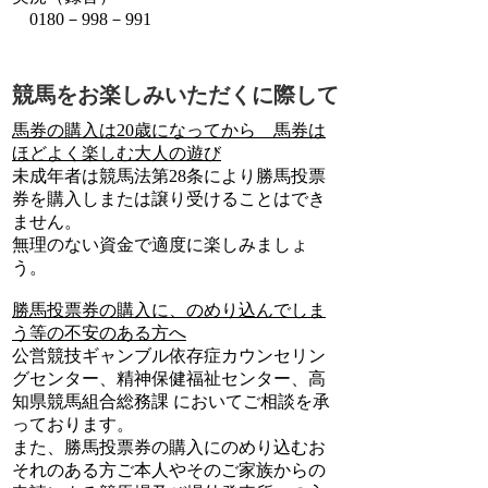
0180－998－991
競馬をお楽しみいただくに際して
馬券の購入は20歳になってから 馬券は
ほどよく楽しむ大人の遊び
未成年者は競馬法第28条により勝馬投票
券を購入しまたは譲り受けることはでき
ません。
無理のない資金で適度に楽しみましょ
う。
勝馬投票券の購入に、のめり込んでしま
う等の不安のある方へ
公営競技ギャンブル依存症カウンセリン
グセンター、精神保健福祉センター、高
知県競馬組合総務課 においてご相談を承
っております。
また、勝馬投票券の購入にのめり込むお
それのある方ご本人やそのご家族からの