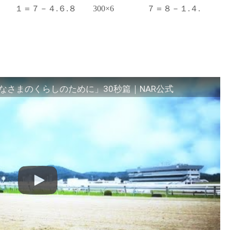
１＝７－４.６.８ 300×6 ７＝８－１.４.
さまのくらしのために」30秒篇｜NAR公式