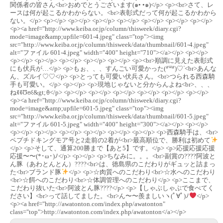
関係者の皆さん<br>おめでとうございます(๑• •๑)</p> <p><br>さて、レ
ースは何が起こるかわからない。<br>表彰式だって何が起こるかわから
ない。</p> <p></p> <p></p> <p></p> <p></p> <p></p> <p></p> <p></p>
<p><a href="http://www.keiba.or.jp/column/thisweek/diary.cgi?
mode=image&amp;upfile=601-4.jpeg" class="top"><img
src="http://www.keiba.or.jp/column/thisweek/data/thumbnail/601-4.jpeg"
alt="ファイル 601-4.jpeg" width="400" height="710"></a></p> <p></p>
<p></p> <p></p> <p></p> <p></p> <p></p> <p><br>順調に見えた表彰式
にも伏兵が…</p> <p>もぉ、、、すんごい可愛かった(ᐥᐜᐥ)♡ᐝ<br>あんな
ん、ズルイ♡♡</p> <p>とっても可愛い伏兵さん。<br>つられる西森騎
手も可愛い。</p> <p></p> <p>現地じゃないと分からんよね<br>、、、
ねꉂꉂƱʊ꒰&gt;ꈊ</p> <p></p> <p></p> <p></p> <p></p> <p></p> <p></p>
<p><a href="http://www.keiba.or.jp/column/thisweek/diary.cgi?
mode=image&amp;upfile=601-5.jpeg" class="top"><img
src="http://www.keiba.or.jp/column/thisweek/data/thumbnail/601-5.jpeg"
alt="ファイル 601-5.jpeg" width="400" height="300"></a></p> <p></p>
<p></p> <p></p> <p></p> <p></p> <p></p> <p></p> <p>西森騎手は、<br>
ペプチドキングモア号と2走前の2着が<br>最高順位で、勝利は初めて
</p> <p>そして、通算200勝まで【あと5】です。</p> <p>応援応援応援
応援〜〜(*･ω･)ﾉ</p> <p></p> <p>ちなみに。。。<br>副賞の????阿波と
ん豚（あわとんとん）????<br>は、徳島県のこだわりがギュッと詰まっ
た<br>ブランド豚
</p> <p>☆肉質へのこだわり<br>☆水へのこだわり
<br>☆餌へのこだわり<br>☆体調管理へのこだわり</p> <p>ここまで、
こだわり抜いた<br>阿波とん豚????</p> <p>【しゃぶしゃぶで食べてく
ださい】<br>って話してました。<br>ん〜〜羨ましいヽ(ﾟ∀ﾟ)ﾉ
</p>
<p><a href="http://awatonton.com/index.php/awatonton"
class="top">http://awatonton.com/index.php/awatonton</a></p>