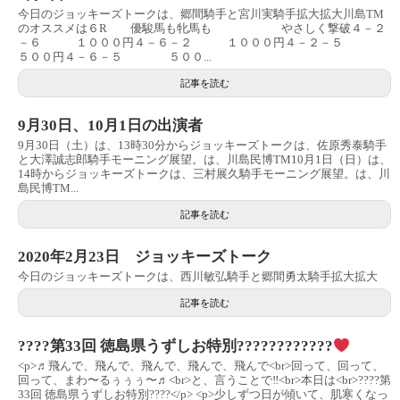
今日のジョッキーズトークは、郷間騎手と宮川実騎手拡大拡大川島TM
のオススメは６R 優駿馬も牝馬も やさしく撃破４－２
－６ １０００円４－６－２ １０００円４－２－５
５００円４－６－５ ５００...
記事を読む
9月30日、10月1日の出演者
9月30日（土）は、13時30分からジョッキーズトークは、佐原秀泰騎手
と大澤誠志郎騎手モーニング展望。は、川島民博TM10月1日（日）は、
14時からジョッキーズトークは、三村展久騎手モーニング展望。は、川
島民博TM...
記事を読む
2020年2月23日 ジョッキーズトーク
今日のジョッキーズトークは、西川敏弘騎手と郷間勇太騎手拡大拡大
記事を読む
????第33回 徳島県うずしお特別????????????
<p>♬飛んで、飛んで、飛んで、飛んで、飛んで<br>回って、回って、
回って、まわ〜るぅぅぅ〜♬<br>と、言うことで‼︎<br>本日は<br>????第
33回 徳島県うずしお特別????</p> <p>少しずつ日が傾いて、肌寒くなっ