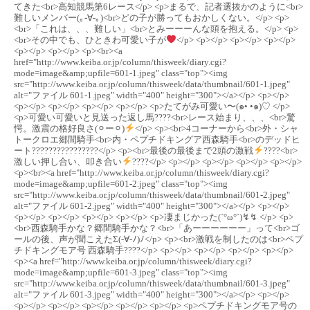
てきた<br>高知競馬第6レース</p> <p>まるで、記者選抜かのように<br>
難しいメンバー(｡-∀-｡)<br>どの子が勝ってもおかしくない。</p> <p>
<br>「これは、、、難しい」<br>とみーーーんな頭を抱える。</p> <p>
<br>その中でも、ひときわ可愛い子が
</p> <p></p> <p></p> <p></p>
<p></p> <p></p> <p><br><a
href="http://www.keiba.or.jp/column/thisweek/diary.cgi?
mode=image&amp;upfile=601-1.jpeg" class="top"><img
src="http://www.keiba.or.jp/column/thisweek/data/thumbnail/601-1.jpeg"
alt="ファイル 601-1.jpeg" width="400" height="300"></a></p> <p></p>
<p></p> <p></p> <p></p> <p></p> <p>たてがみ可愛い〜(๑• •๑)♡ </p>
<p>可愛い可愛いと見送った返し馬????<br>レース始まり、、、<br>驚
愕。激震の格好良さ(⚪︎ー⚪︎)
</p> <p><br>4コーナーから<br>外・シャ
トークロエ郷間騎手<br>内・ペプチドキングア西森騎手<br>のデッドヒ
ート????????????????</p> <p><br>最後の最後まで2頭の激戦
????<br>
激しい押し合い、叩き合い
????</p> <p></p> <p></p> <p></p> <p></p>
<p><br><a href="http://www.keiba.or.jp/column/thisweek/diary.cgi?
mode=image&amp;upfile=601-2.jpeg" class="top"><img
src="http://www.keiba.or.jp/column/thisweek/data/thumbnail/601-2.jpeg"
alt="ファイル 601-2.jpeg" width="400" height="300"></a></p> <p></p>
<p></p> <p></p> <p></p> <p></p> <p>凄まじかった(´°ω°`)↯↯ </p> <p>
<br>西森騎手かな？郷間騎手かな？<br>「あーーーーーー」って<br>ゴ
ールの後、声が聞こえたΣ(-∀-ﾉ)ﾉ</p> <p><br>激戦を制したのは<br>ペプ
チドキングモア号 西森騎手????</p> <p></p> <p></p> <p></p> <p></p>
<p><a href="http://www.keiba.or.jp/column/thisweek/diary.cgi?
mode=image&amp;upfile=601-3.jpeg" class="top"><img
src="http://www.keiba.or.jp/column/thisweek/data/thumbnail/601-3.jpeg"
alt="ファイル 601-3.jpeg" width="400" height="300"></a></p> <p></p>
<p></p> <p></p> <p></p> <p></p> <p></p> <p>ペプチドキングモア号の