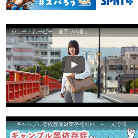
ショートムービー「遠回りの春」
「ギャンブル等依存症対策啓発動画 ～一人で悩まず、家族で悩まず、まず！相談機関へ～」