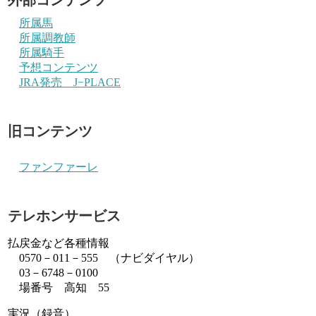
所属馬
所属調教師
所属騎手
予想コンテンツ
JRA発売 J−PLACE
旧コンテンツ
ファンファーレ
テレホンサービス
払戻金など各種情報
0570－011－555 （ナビダイヤル）
03－6748－0100
場番号 高知 55
実況（録音）