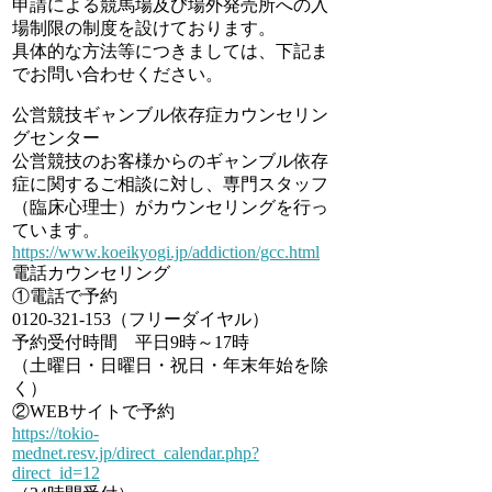
申請による競馬場及び場外発売所への入
場制限の制度を設けております。
具体的な方法等につきましては、下記ま
でお問い合わせください。
公営競技ギャンブル依存症カウンセリン
グセンター
公営競技のお客様からのギャンブル依存
症に関するご相談に対し、専門スタッフ
（臨床心理士）がカウンセリングを行っ
ています。
https://www.koeikyogi.jp/addiction/gcc.html
電話カウンセリング
①電話で予約
0120-321-153（フリーダイヤル）
予約受付時間 平日9時～17時
（土曜日・日曜日・祝日・年末年始を除
く）
②WEBサイトで予約
https://tokio-
mednet.resv.jp/direct_calendar.php?
direct_id=12