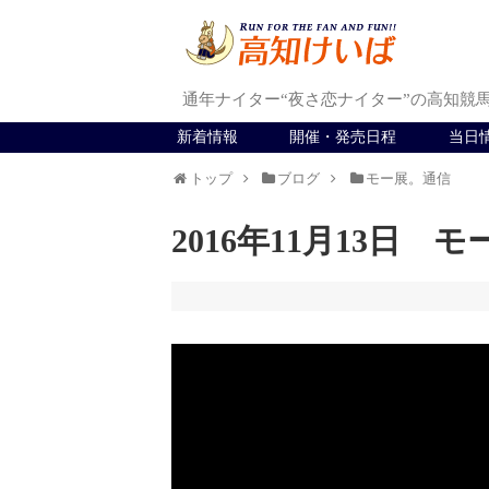
通年ナイター“夜さ恋ナイター”の高知競
新着情報
開催・発売日程
当日
トップ
ブログ
モー展。通信
2016年11月13日 