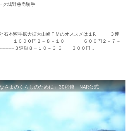
トーク城野慈尚騎手
手と石本騎手拡大拡大山崎ＴＭのオススメは１R ３連
００円２－８－１０ ６００円２－７－
-------------３連単８＝１０－３ ６ ３００円...
さまのくらしのために」30秒篇｜NAR公式