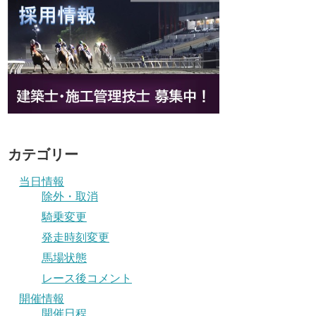
カテゴリー
当日情報
除外・取消
騎乗変更
発走時刻変更
馬場状態
レース後コメント
開催情報
開催日程