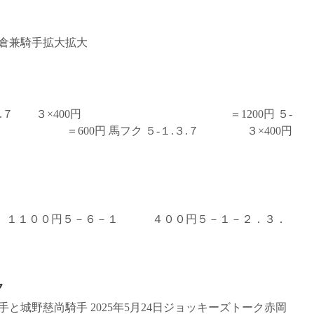
倉兼騎手拡大拡大
５‐１.３.７ ３×400円 ＝1200円 ５‐
600円 馬フク ５‐１.３.７ ３×400円
６ １１００円５－６－１ ４００円５－１－２．３．
ク
と城野慈尚騎手 2025年5月24日ジョッキーズトーク赤岡