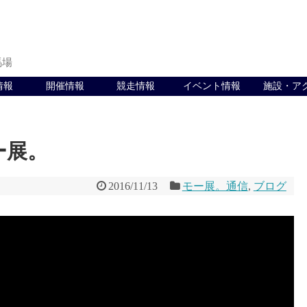
馬場
情報
開催情報
競走情報
イベント情報
施設・ア
モー展。
2016/11/13
モー展。通信
,
ブログ