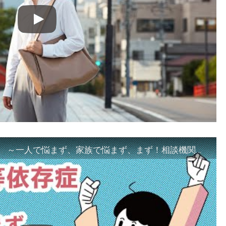
「ギャンブル等依存症対策啓発動画 ～一人で悩まず、家族で悩まず、まず！相談機関へ～」