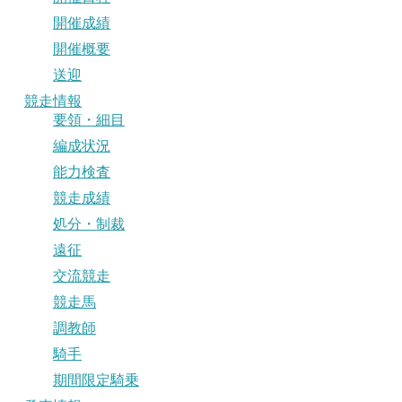
開催成績
開催概要
送迎
競走情報
要領・細目
編成状況
能力検査
競走成績
処分・制裁
遠征
交流競走
競走馬
調教師
騎手
期間限定騎乗