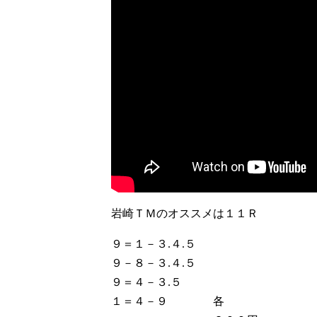
岩崎ＴＭのオススメは１１Ｒ
９＝１－３.４.５
９－８－３.４.５
９＝４－３.５
１＝４－９ 各