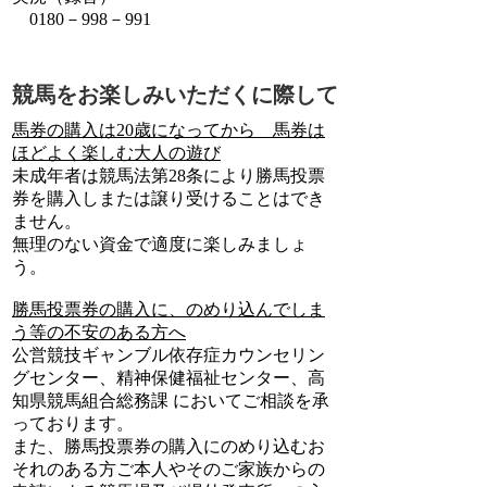
0180－998－991
競馬をお楽しみいただくに際して
馬券の購入は20歳になってから 馬券は
ほどよく楽しむ大人の遊び
未成年者は競馬法第28条により勝馬投票
券を購入しまたは譲り受けることはでき
ません。
無理のない資金で適度に楽しみましょ
う。
勝馬投票券の購入に、のめり込んでしま
う等の不安のある方へ
公営競技ギャンブル依存症カウンセリン
グセンター、精神保健福祉センター、高
知県競馬組合総務課 においてご相談を承
っております。
また、勝馬投票券の購入にのめり込むお
それのある方ご本人やそのご家族からの