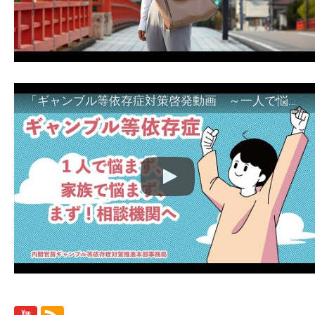
「ギャンブル等依存症対策啓発動画 ～一人で悩まず、家族で悩まず、まず！相談機関へ～」