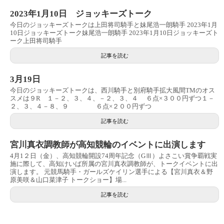
2023年1月10日 ジョッキーズトーク
今日のジョッキーズトークは上田将司騎手と妹尾浩一朗騎手 2023年1月
10日ジョッキーズトーク妹尾浩一朗騎手 2023年1月10日ジョッキーズト
ーク上田将司騎手
記事を読む
3月19日
今日のジョッキーズトークは、西川騎手と別府騎手拡大風間TMのオス
スメは９R １－２、３、４、－２、３、４ ６点×３００円ずつ１－
２、３、４－８、９ ６点×２００円ずつ
記事を読む
宮川真衣調教師が高知競輪のイベントに出演します
4月1２日（金）、高知競輪開設74周年記念（GⅢ）よさこい賞争覇戦実
施に際して、高知けいば所属の宮川真衣調教師が、トークイベントに出
演します。 元競馬騎手・ガールズケイリン選手による【宮川真衣＆野
原美咲＆山口菜津子 トークショー】場...
記事を読む