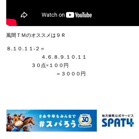
風間ＴＭのオススメは９Ｒ
８.１０.１１‐２＝
４.６.８.９.１０.１１
３０点×１００円
＝３０００円