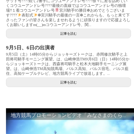
ゲット号????続く2番手にコウユーアンドレ号????徐々に差を詰めてい
くコウユーアンドレ号????最後の直線ではコウユーアンドレ号の独壇
場‼︎１着コウユーアンドレ号
宮川騎手95勝目❁おめでとうございま
す????
表彰式
❁宮川騎手の最後の一言❁これからも、もっと来て下
さったファンの皆さんを楽しませれるように頑張りますので応援よろし
くお願いしますm(__)mコウユーアンドレ号、関...
記事を読む
9月5日、6日の出演者
9月5日（土）14時05分からジョッキーズトークは、赤岡修次騎手と上
田将司騎手モーニング展望。は、山崎伸浩TM9月6日（日）14時05分か
らジョッキーズトークは、西森将司騎手と松木大地騎手モーニング展
望。は、山崎伸浩TM高知競馬場、パルス高知、パルス宿毛、パルス藍
住、高知ケーブルテレビ、地方競馬ライブで放送します。...
記事を読む
地方競馬プロモーションビデオ「みなさまのくらしのために」30秒篇｜NAR公式