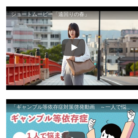
ショートムービー「遠回りの春」
「ギャンブル等依存症対策啓発動画 ～一人で悩まず、家族で悩まず、まず！相談機関へ～」