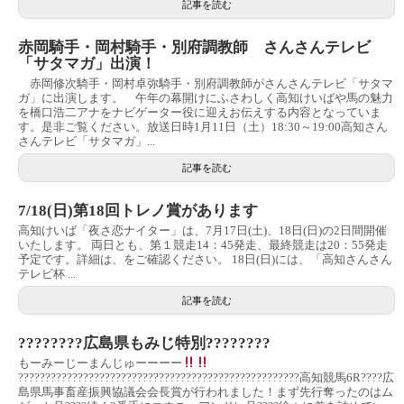
記事を読む
赤岡騎手・岡村騎手・別府調教師 さんさんテレビ
「サタマガ」出演！
赤岡修次騎手・岡村卓弥騎手・別府調教師がさんさんテレビ「サタマ
ガ」に出演します。 午年の幕開けにふさわしく高知けいばや馬の魅力
を橋口浩二アナをナビゲーター役に迎えお伝えする内容となっていま
す。是非ご覧ください。放送日時1月11日（土）18:30～19:00高知さん
さんテレビ「サタマガ」...
記事を読む
7/18(日)第18回トレノ賞があります
高知けいば「夜さ恋ナイター」は、7月17日(土)、18日(日)の2日間開催
いたします。 両日とも、第１競走14：45発走、最終競走は20：55発走
予定です。詳細は、をご確認ください。 18日(日)には、「高知さんさん
テレビ杯 ...
記事を読む
????????広島県もみじ特別????????
もーみーじーまんじゅーーーー
????????????????????????????????????????????????????高知競馬6R????広
島県馬事畜産振興協議会会長賞が行われました！まず先行奪ったのはム