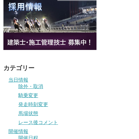
カテゴリー
当日情報
除外・取消
騎乗変更
発走時刻変更
馬場状態
レース後コメント
開催情報
開催日程