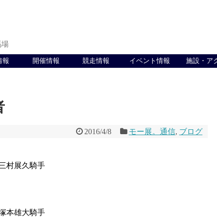
馬場
情報
開催情報
競走情報
イベント情報
施設・ア
者
2016/4/8
モー展。通信
,
ブログ
三村展久騎手
塚本雄大騎手