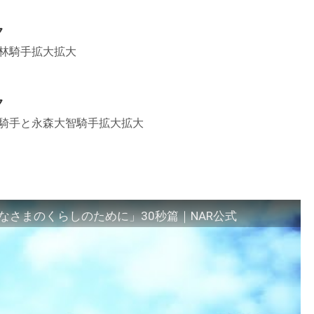
ク
林騎手拡大拡大
ク
司騎手と永森大智騎手拡大拡大
さまのくらしのために」30秒篇｜NAR公式