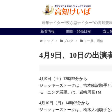
通年ナイター“夜さ恋ナイター”の高知競
新着情報
開催・発売日程
当日
トップ
ブログ
モー展。通信
4月9日、10日の出演
4月9日（土）13時55分から
ジョッキーズトークは、吉本隆記騎手と
モーニング展望。は、岩崎周吾TM
4月10日（日）14時05分から
ジョッキーズトークは、松木大地騎手と