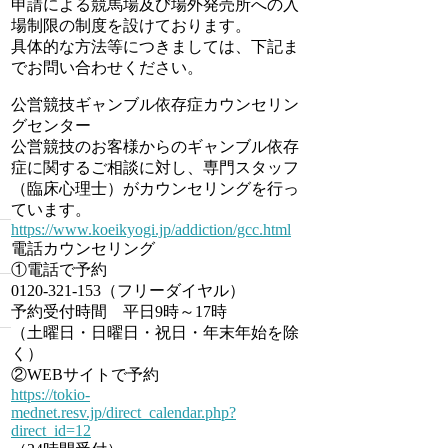
申請による競馬場及び場外発売所への入
場制限の制度を設けております。
具体的な方法等につきましては、下記ま
でお問い合わせください。
公営競技ギャンブル依存症カウンセリン
グセンター
公営競技のお客様からのギャンブル依存
症に関するご相談に対し、専門スタッフ
（臨床心理士）がカウンセリングを行っ
ています。
https://www.koeikyogi.jp/addiction/gcc.html
電話カウンセリング
①電話で予約
0120-321-153（フリーダイヤル）
予約受付時間 平日9時～17時
（土曜日・日曜日・祝日・年末年始を除
く）
②WEBサイトで予約
https://tokio-
mednet.resv.jp/direct_calendar.php?
direct_id=12