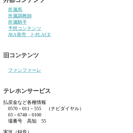
所属馬
所属調教師
所属騎手
予想コンテンツ
JRA発売 J−PLACE
旧コンテンツ
ファンファーレ
テレホンサービス
払戻金など各種情報
0570－011－555 （ナビダイヤル）
03－6748－0100
場番号 高知 55
実況（録音）