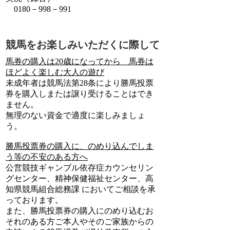
0180－998－991
競馬をお楽しみいただくに際して
馬券の購入は20歳になってから 馬券は
ほどよく楽しむ大人の遊び
未成年者は競馬法第28条により勝馬投票
券を購入しまたは譲り受けることはでき
ません。
無理のない資金で適度に楽しみましょ
う。
勝馬投票券の購入に、のめり込んでしま
う等の不安のある方へ
公営競技ギャンブル依存症カウンセリン
グセンター、精神保健福祉センター、高
知県競馬組合総務課 においてご相談を承
っております。
また、勝馬投票券の購入にのめり込むお
それのある方ご本人やそのご家族からの