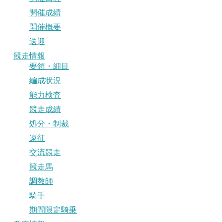
開催成績
開催概要
送迎
競走情報
要領・細目
編成状況
能力検査
競走成績
処分・制裁
遠征
交流競走
競走馬
調教師
騎手
期間限定騎乗