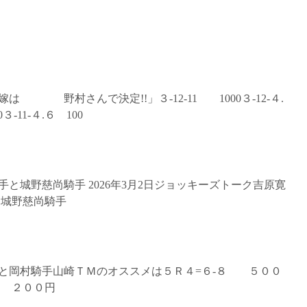
 野村さんで決定!!」３‐12‐11 1000３‐12‐４.
0３‐11‐４.６ 100
と城野慈尚騎手 2026年3月2日ジョッキーズトーク吉原寛
ク城野慈尚騎手
と岡村騎手山崎ＴＭのオススメは５Ｒ４=６-８ ５００
９ ２００円