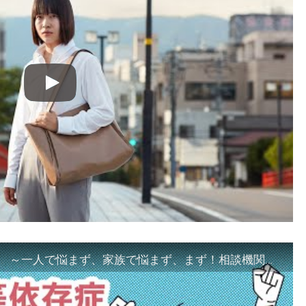
「ギャンブル等依存症対策啓発動画 ～一人で悩まず、家族で悩まず、まず！相談機関へ～」