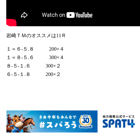
岩崎ＴＭのオススメは11Ｒ
１＝６‐５.８ 200×４
１＝８‐５.６ 300×４
８‐５‐１.６ 300×２
６‐５‐１.８ 200×２