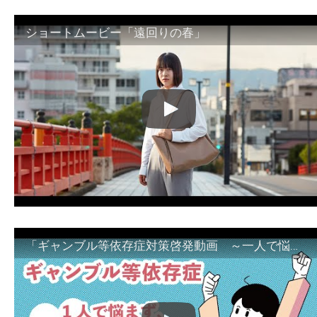
ショートムービー「遠回りの春」
「ギャンブル等依存症対策啓発動画 ～一人で悩まず、家族で悩まず、まず！相談機関へ～」