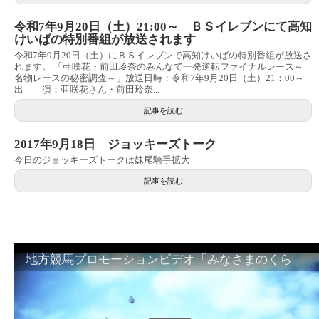
令和7年9月20日（土）21:00～ ＢＳイレブンにて高知
けいばの特別番組が放送されます
令和7年9月20日（土）にＢＳイレブンで高知けいばの特別番組が放送さ
れます。 「亜咲花・前田玲奈のみんなで一発逆転ファイナルレース～
名物レースの秘密調査～」放送日時：令和7年9月20日（土）21：00～
出 演：亜咲花さん・前田玲奈...
記事を読む
2017年9月18日 ジョッキーズトーク
今日のジョッキーズトークは妹尾騎手拡大
記事を読む
地方競馬プロモーションビデオ「みなさまのくらしのために」30秒篇｜NAR公式