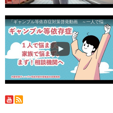
「ギャンブル等依存症対策啓発動画 ～一人で悩まず、家族で悩まず、まず！相談機関へ～」