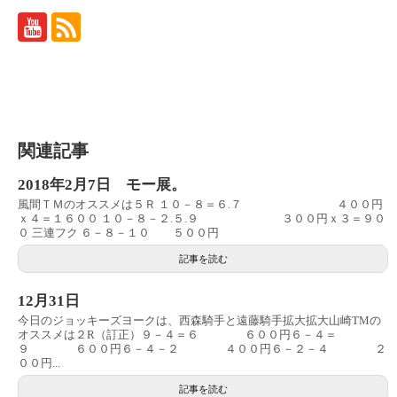
関連記事
2018年2月7日 モー展。
風間ＴＭのオススメは５Ｒ １０－８＝６.７ ４００円
ｘ４＝１６００ １０－８－２.５.９ ３００円ｘ３＝９０
０ 三連フク ６－８－１０ ５００円
記事を読む
12月31日
今日のジョッキーズヨークは、西森騎手と遠藤騎手拡大拡大山崎TMの
オススメは２R（訂正）９－４＝６ ６００円６－４＝
９ ６００円６－４－２ ４００円６－２－４ ２
００円...
記事を読む