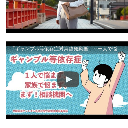
「ギャンブル等依存症対策啓発動画 ～一人で悩まず、家族で悩まず、まず！相談機関へ～」