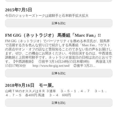
2015年7月5日
今日のジョッキーズトークは嬉騎手と石本騎手拡大拡大
記事を読む
FM GIG（ネットラジオ） 馬番組「Marc Fan」!!
FM GIG（ネットラジオ）でパーソナリティを務める本庄氏が、競馬界
で活躍する方を色んな切り口で紹介しする馬番組「Marc Fan」!!ゲスト
の原点やオン・オフの話など普段知ることのできない生の声をお届けし
ます。ぜひ、この機会にお聞きください。今回出演するのは、中西達也
調教師と上田将司騎手です。ネットラジオ放送日の日程は次のとおりで
す。【中西調教師】 ①前半 3月14日24時(15日木曜0時) 再放送 3月
15日17時30分 http://www.fm-gig.net/smf/ ②後半 3月21...
記事を読む
2018年9月16日 モー展。
山崎ＴＭのオススメは８Ｒ ３連単 ３－５－１．４．７ ３－１．
４．７－５ 各400円 馬連 ３－４ 600円
記事を読む