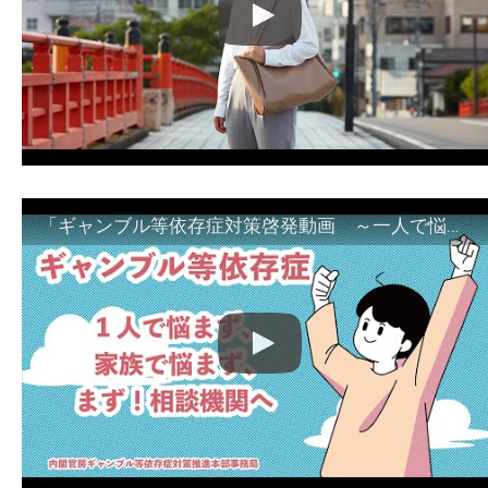
「ギャンブル等依存症対策啓発動画 ～一人で悩まず、家族で悩まず、まず！相談機関へ～」