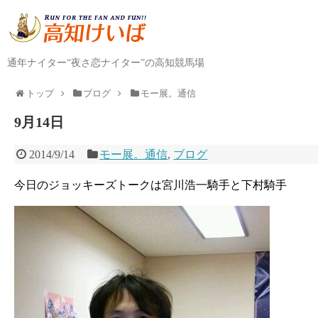
通年ナイター“夜さ恋ナイター”の高知競馬場
トップ
ブログ
モー展。通信
9月14日
2014/9/14
モー展。通信
,
ブログ
今日のジョッキーズトークは宮川浩一騎手と下村騎手