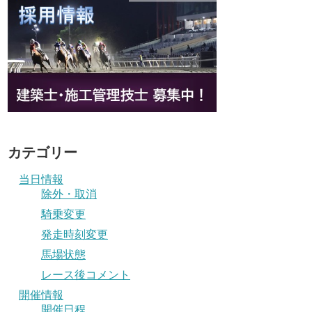
カテゴリー
当日情報
除外・取消
騎乗変更
発走時刻変更
馬場状態
レース後コメント
開催情報
開催日程