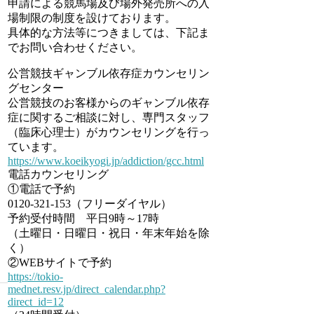
申請による競馬場及び場外発売所への入
場制限の制度を設けております。
具体的な方法等につきましては、下記ま
でお問い合わせください。
公営競技ギャンブル依存症カウンセリン
グセンター
公営競技のお客様からのギャンブル依存
症に関するご相談に対し、専門スタッフ
（臨床心理士）がカウンセリングを行っ
ています。
https://www.koeikyogi.jp/addiction/gcc.html
電話カウンセリング
①電話で予約
0120-321-153（フリーダイヤル）
予約受付時間 平日9時～17時
（土曜日・日曜日・祝日・年末年始を除
く）
②WEBサイトで予約
https://tokio-
mednet.resv.jp/direct_calendar.php?
direct_id=12