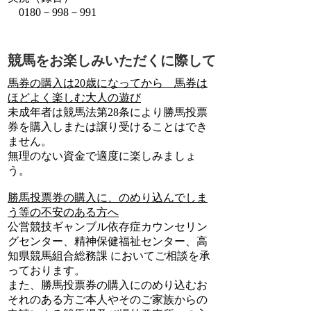
0180－998－991
競馬をお楽しみいただくに際して
馬券の購入は20歳になってから 馬券は
ほどよく楽しむ大人の遊び
未成年者は競馬法第28条により勝馬投票
券を購入しまたは譲り受けることはでき
ません。
無理のない資金で適度に楽しみましょ
う。
勝馬投票券の購入に、のめり込んでしま
う等の不安のある方へ
公営競技ギャンブル依存症カウンセリン
グセンター、精神保健福祉センター、高
知県競馬組合総務課 においてご相談を承
っております。
また、勝馬投票券の購入にのめり込むお
それのある方ご本人やそのご家族からの