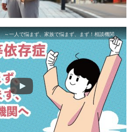
「ギャンブル等依存症対策啓発動画 ～一人で悩まず、家族で悩まず、まず！相談機関へ～」