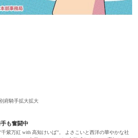
別府騎手拡大拡大
騎手も奮闘中
千紫万紅 with 高知けいば”。 よさこいと西洋の華やかな社