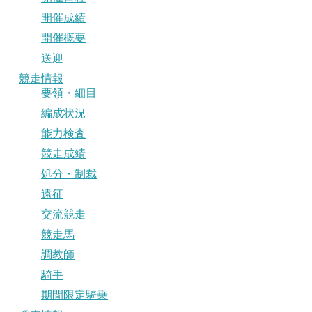
開催成績
開催概要
送迎
競走情報
要領・細目
編成状況
能力検査
競走成績
処分・制裁
遠征
交流競走
競走馬
調教師
騎手
期間限定騎乗