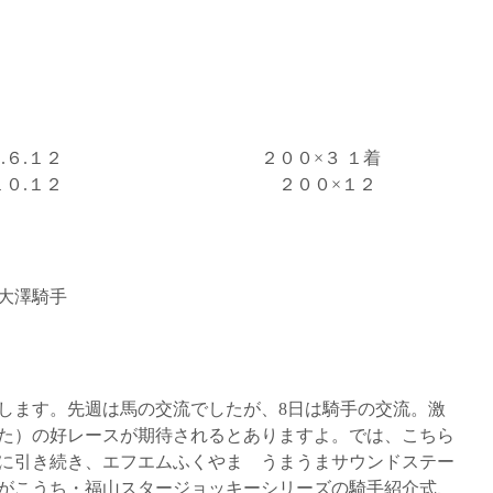
０－３－２.６.１２ ２００×３ １着
 ２．６.１０.１２ ２００×１２
大澤騎手
催します。先週は馬の交流でしたが、8日は騎手の交流。激
た）の好レースが期待されるとありますよ。では、こちら
に引き続き、エフエムふくやま うまうまサウンドステー
がこうち・福山スタージョッキーシリーズの騎手紹介式、