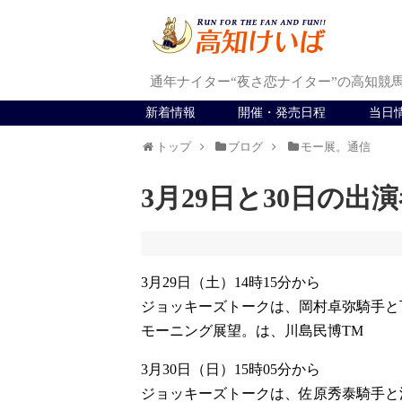
通年ナイター“夜さ恋ナイター”の高知競
新着情報
開催・発売日程
当日
トップ
ブログ
モー展。通信
3月29日と30日の出
3月29日（土）14時15分から
ジョッキーズトークは、岡村卓弥騎手と
モーニング展望。は、川島民博TM
3月30日（日）15時05分から
ジョッキーズトークは、佐原秀泰騎手と