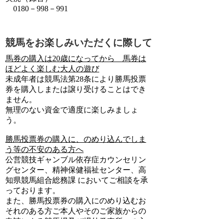
0180－998－991
競馬をお楽しみいただくに際して
馬券の購入は20歳になってから 馬券は
ほどよく楽しむ大人の遊び
未成年者は競馬法第28条により勝馬投票
券を購入しまたは譲り受けることはでき
ません。
無理のない資金で適度に楽しみましょ
う。
勝馬投票券の購入に、のめり込んでしま
う等の不安のある方へ
公営競技ギャンブル依存症カウンセリン
グセンター、精神保健福祉センター、高
知県競馬組合総務課 においてご相談を承
っております。
また、勝馬投票券の購入にのめり込むお
それのある方ご本人やそのご家族からの