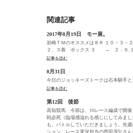
関連記事
2017年8月19日 モー展。
岩崎ＴＭのオススメは８Ｒ １
２、３着 ボックス ３ →
記事を読む
8月31日
今日のジョッキーズトークは石本騎手と
記事を読む
第12回 後節
高知競馬 今節は、10レース編成で開
戦必死（臨場感溢れる感じにしてみまし
も、バトルしていただきましょう。先週
ション レース実況担当の西田茂弘さん