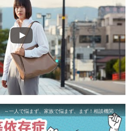
「ギャンブル等依存症対策啓発動画 ～一人で悩まず、家族で悩まず、まず！相談機関へ～」