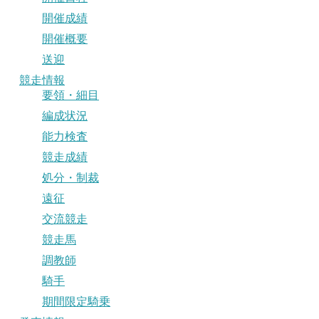
開催成績
開催概要
送迎
競走情報
要領・細目
編成状況
能力検査
競走成績
処分・制裁
遠征
交流競走
競走馬
調教師
騎手
期間限定騎乗