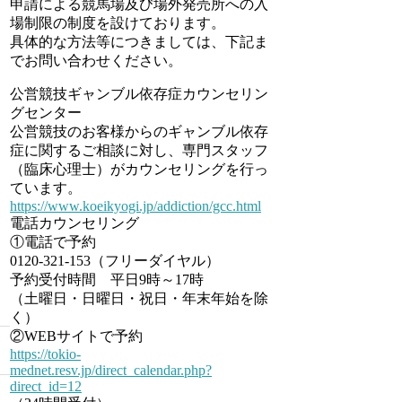
申請による競馬場及び場外発売所への入
場制限の制度を設けております。
具体的な方法等につきましては、下記ま
でお問い合わせください。
公営競技ギャンブル依存症カウンセリン
グセンター
公営競技のお客様からのギャンブル依存
症に関するご相談に対し、専門スタッフ
（臨床心理士）がカウンセリングを行っ
ています。
https://www.koeikyogi.jp/addiction/gcc.html
電話カウンセリング
①電話で予約
0120-321-153（フリーダイヤル）
予約受付時間 平日9時～17時
（土曜日・日曜日・祝日・年末年始を除
く）
②WEBサイトで予約
https://tokio-
mednet.resv.jp/direct_calendar.php?
direct_id=12