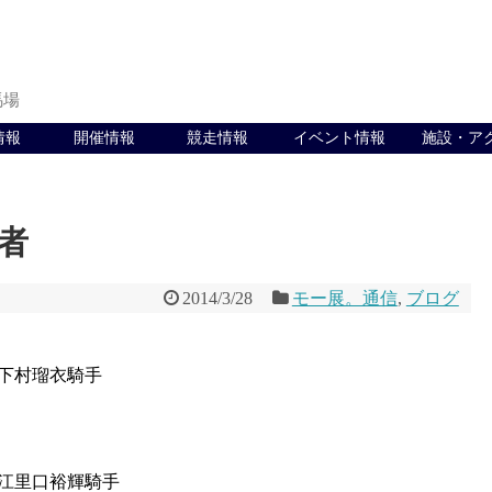
馬場
情報
開催情報
競走情報
イベント情報
施設・ア
演者
2014/3/28
モー展。通信
,
ブログ
下村瑠衣騎手
江里口裕輝騎手