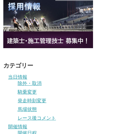
カテゴリー
当日情報
除外・取消
騎乗変更
発走時刻変更
馬場状態
レース後コメント
開催情報
開催日程