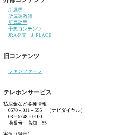
所属馬
所属調教師
所属騎手
予想コンテンツ
JRA発売 J−PLACE
旧コンテンツ
ファンファーレ
テレホンサービス
払戻金など各種情報
0570－011－555 （ナビダイヤル）
03－6748－0100
場番号 高知 55
実況（録音）