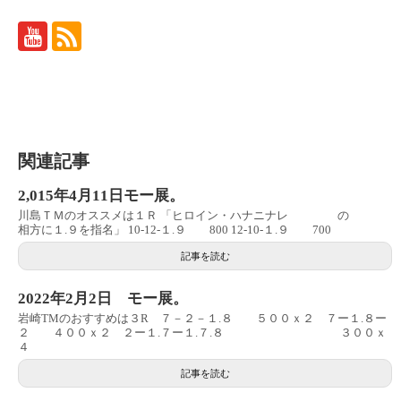
関連記事
2,015年4月11日モー展。
川島ＴＭのオススメは１Ｒ 「ヒロイン・ハナニナレ の
相方に１.９を指名」 10-12-１.９ 800 12-10-１.９ 700
記事を読む
2022年2月2日 モー展。
岩崎TMのおすすめは３R ７－２－１.８ ５００ｘ２ ７ー１.８ー
２ ４００ｘ２ ２ー１.７ー１.７.８ ３００ｘ
４
記事を読む