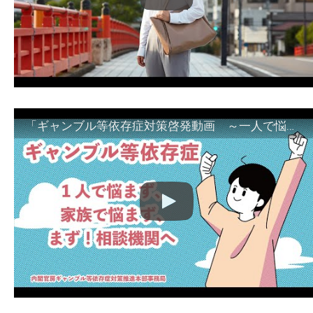
「ギャンブル等依存症対策啓発動画 ～一人で悩まず、家族で悩まず、まず！相談機関へ～」