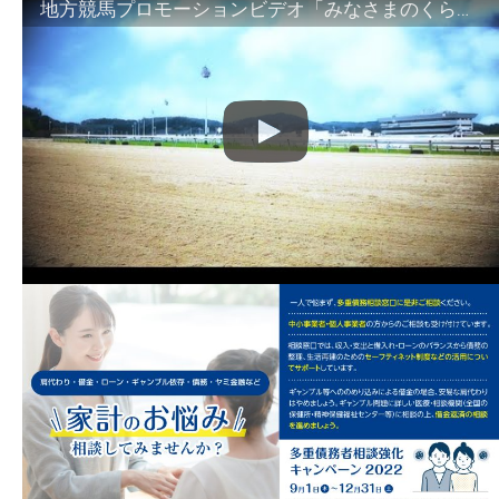
地方競馬プロモーションビデオ「みなさまのくらしのために」30秒篇｜NAR公式