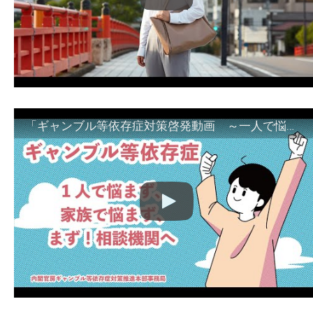
「ギャンブル等依存症対策啓発動画 ～一人で悩まず、家族で悩まず、まず！相談機関へ～」