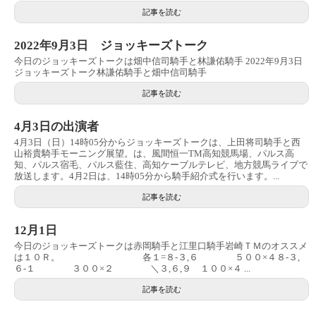
記事を読む
2022年9月3日 ジョッキーズトーク
今日のジョッキーズトークは畑中信司騎手と林謙佑騎手 2022年9月3日
ジョッキーズトーク林謙佑騎手と畑中信司騎手
記事を読む
4月3日の出演者
4月3日（日）14時05分からジョッキーズトークは、上田将司騎手と西
山裕貴騎手モーニング展望。は、風間恒一TM高知競馬場、パルス高
知、パルス宿毛、パルス藍住、高知ケーブルテレビ、地方競馬ライブで
放送します。4月2日は、14時05分から騎手紹介式を行います。...
記事を読む
12月1日
今日のジョッキーズトークは赤岡騎手と江里口騎手岩崎ＴＭのオススメ
は１０Ｒ。 各１=８-３,６ ５００×４８-３,
６-１ ３００×２ ＼３,６,９ １００×４ ...
記事を読む