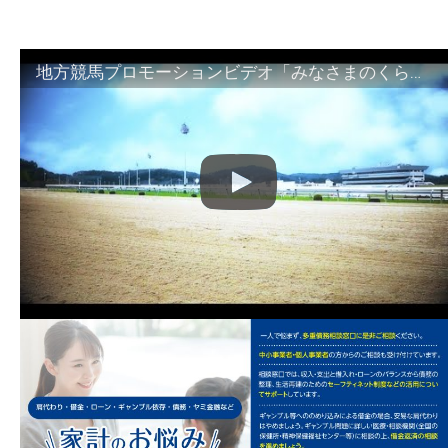
地方競馬プロモーションビデオ「みなさまのくらしのために」30秒篇｜NAR公式