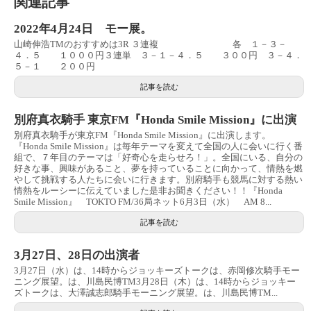
関連記事
2022年4月24日 モー展。
山崎伸浩TMのおすすめは3R ３連複 各 １－３－
４．５ １０００円３連単 ３－１－４．５ ３００円 ３－４．
５－１ ２００円
記事を読む
別府真衣騎手 東京FM『Honda Smile Mission』に出演
別府真衣騎手が東京FM『Honda Smile Mission』に出演します。
『Honda Smile Mission』は毎年テーマを変えて全国の人に会いに行く番
組で、７年目のテーマは「好奇心を走らせろ！」。全国にいる、自分の
好きな事、興味があること、夢を持っていることに向かって、情熱を燃
やして挑戦する人たちに会いに行きます。別府騎手も競馬に対する熱い
情熱をルーシーに伝えていました是非お聞きください！！『Honda
Smile Mission』 TOKTO FM/36局ネット6月3日（水） AM 8...
記事を読む
3月27日、28日の出演者
3月27日（水）は、14時からジョッキーズトークは、赤岡修次騎手モー
ニング展望。は、川島民博TM3月28日（木）は、14時からジョッキー
ズトークは、大澤誠志郎騎手モーニング展望。は、川島民博TM...