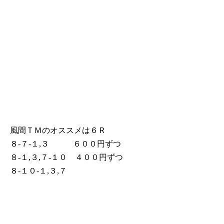
風間ＴＭのオススメは６Ｒ
８-７-１,３ ６００円ずつ
８-１,３,７-１０ ４００円ずつ
８-１０-１,３,７