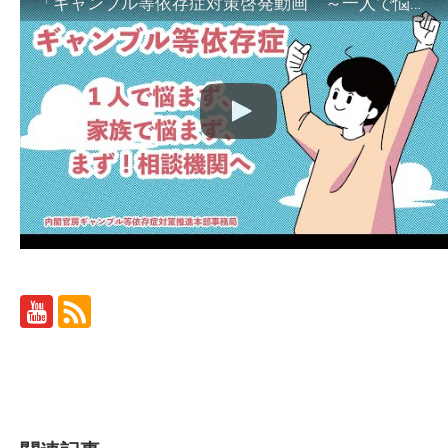
「ギャンブル等依存症対策啓発動画 ～一人で悩まず、家族で悩まず、まず！相談機関へ～」