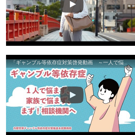
「ギャンブル等依存症対策啓発動画 ～一人で悩まず、家族で悩まず、まず！相談機関へ～」