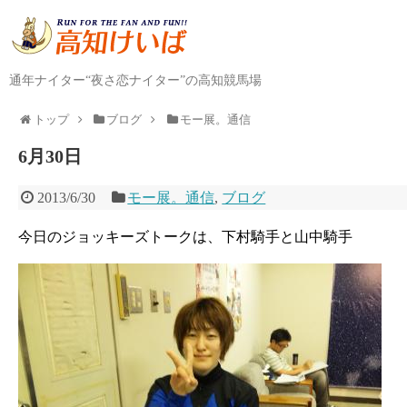
通年ナイター“夜さ恋ナイター”の高知競馬場
トップ
ブログ
モー展。通信
6月30日
2013/6/30
モー展。通信
,
ブログ
今日のジョッキーズトークは、下村騎手と山中騎手