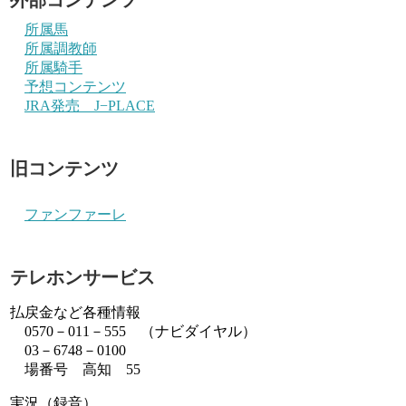
所属馬
所属調教師
所属騎手
予想コンテンツ
JRA発売 J−PLACE
旧コンテンツ
ファンファーレ
テレホンサービス
払戻金など各種情報
0570－011－555 （ナビダイヤル）
03－6748－0100
場番号 高知 55
実況（録音）