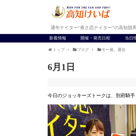
通年ナイター“夜さ恋ナイター”の高知競
新着情報
開催・発売日程
当日
トップ
ブログ
モー展。通信
6月1日
今日のジョッキーズトークは、別府騎手