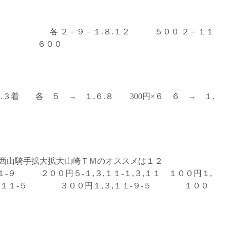
複 各 ２－９－１.８.１２ ５００ ２－１１
－１１ ６００
３着 各 ５ → １.６.８ 300円×６ ６ → １.
西山騎手拡大拡大山崎ＴＭのオススメは１２
０円５-１,３,１１-１,３,１１ １００円１,
-１,３,１１-５ ３００円１,３,１１-９-５ １００