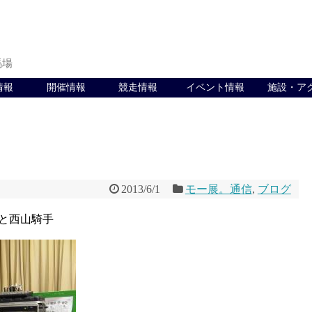
馬場
情報
開催情報
競走情報
イベント情報
施設・ア
2013/6/1
モー展。通信
,
ブログ
と西山騎手