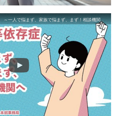
「ギャンブル等依存症対策啓発動画 ～一人で悩まず、家族で悩まず、まず！相談機関へ～」