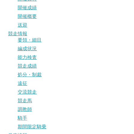
開催成績
開催概要
送迎
競走情報
要領・細目
編成状況
能力検査
競走成績
処分・制裁
遠征
交流競走
競走馬
調教師
騎手
期間限定騎乗