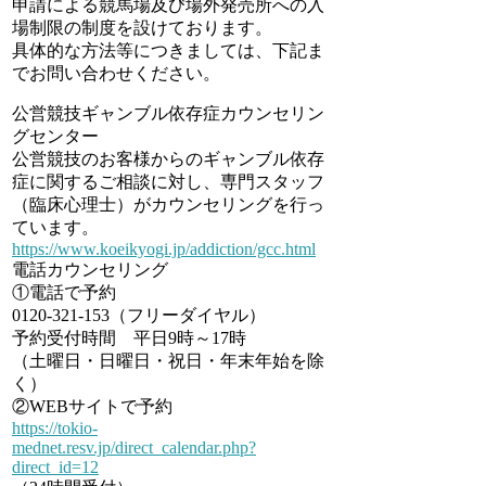
申請による競馬場及び場外発売所への入
場制限の制度を設けております。
具体的な方法等につきましては、下記ま
でお問い合わせください。
公営競技ギャンブル依存症カウンセリン
グセンター
公営競技のお客様からのギャンブル依存
症に関するご相談に対し、専門スタッフ
（臨床心理士）がカウンセリングを行っ
ています。
https://www.koeikyogi.jp/addiction/gcc.html
電話カウンセリング
①電話で予約
0120-321-153（フリーダイヤル）
予約受付時間 平日9時～17時
（土曜日・日曜日・祝日・年末年始を除
く）
②WEBサイトで予約
https://tokio-
mednet.resv.jp/direct_calendar.php?
direct_id=12