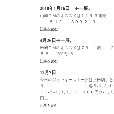
2018年1月16日 モー展。
山﨑ＴＭのオススメは１１Ｒ ３連
－１.８.１２ ３００ ２－９
記事を読む
4月26日モー展。
岩崎ＴＭのオススメは７Ｒ １着 ２.
５.８ 200円×６
記事を読む
12月7日
今日のジョッキーズトークは上田騎手と
Ｒ 各５-１,３,１１-９ ２０
１１-５-１,３,９,１１ １００円９
円 ...
記事を読む