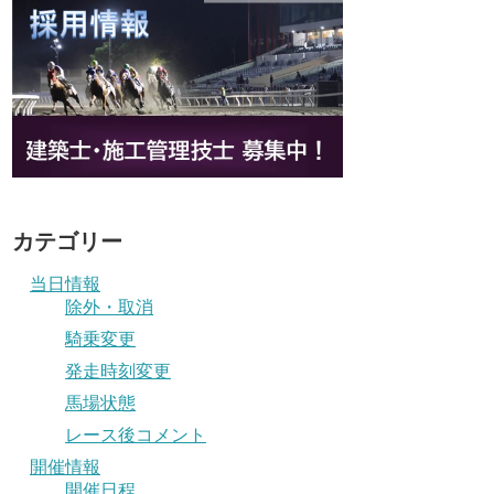
カテゴリー
当日情報
除外・取消
騎乗変更
発走時刻変更
馬場状態
レース後コメント
開催情報
開催日程