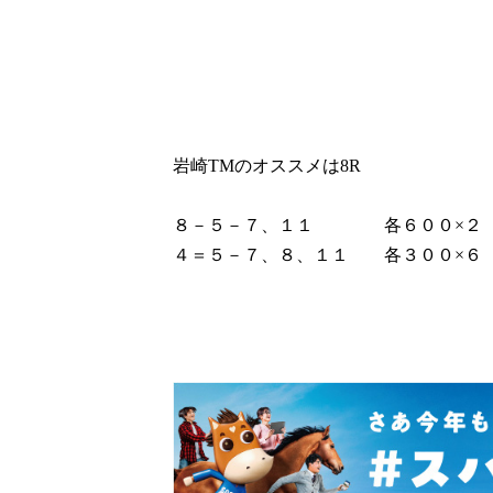
岩崎TMのオススメは8R
８－５－７、１１ 各６００×２
４＝５－７、８、１１ 各３００×６