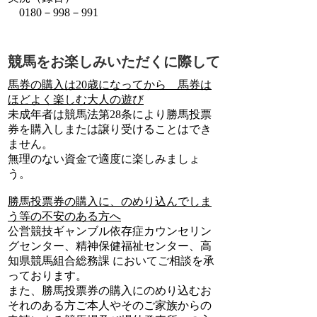
0180－998－991
競馬をお楽しみいただくに際して
馬券の購入は20歳になってから 馬券は
ほどよく楽しむ大人の遊び
未成年者は競馬法第28条により勝馬投票
券を購入しまたは譲り受けることはでき
ません。
無理のない資金で適度に楽しみましょ
う。
勝馬投票券の購入に、のめり込んでしま
う等の不安のある方へ
公営競技ギャンブル依存症カウンセリン
グセンター、精神保健福祉センター、高
知県競馬組合総務課 においてご相談を承
っております。
また、勝馬投票券の購入にのめり込むお
それのある方ご本人やそのご家族からの