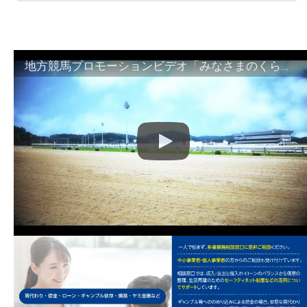
地方競馬プロモーションビデオ「みなさまのくらしのために」30秒篇｜NAR公式