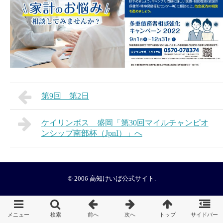
第9回 第2日
ケイリンボス 盛岡「第30回マイルチャンピオ
ンシップ南部杯（JpnI）」へ
© 2006
高知けいば公式サイト
.