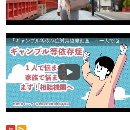
「ギャンブル等依存症対策啓発動画 ～一人で悩まず、家族で悩まず、まず！相談機関へ～」