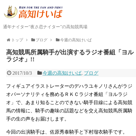
通年ナイター“夜さ恋ナイター”の高知競馬場
トップ
ブログ
今週の高知けいば
高知競馬所属騎手が出演するラジオ番組「ヨル
ラジオ」!!
2017/10/3
今週の高知けいば
,
ブログ
フィギュアイラストレーターのデハラユキノリさんがラジ
オパーソナリティを務めるＲＫＣラジオ番組「ヨルラジ
オ」で、あまり知ることのできない騎手目線による高知競
馬の情報に、騎手の趣味の話題などを交え高知競馬所属騎
手の生の声をお届けします。
今回の出演騎手は、佐原秀泰騎手と下村瑠衣騎手です。