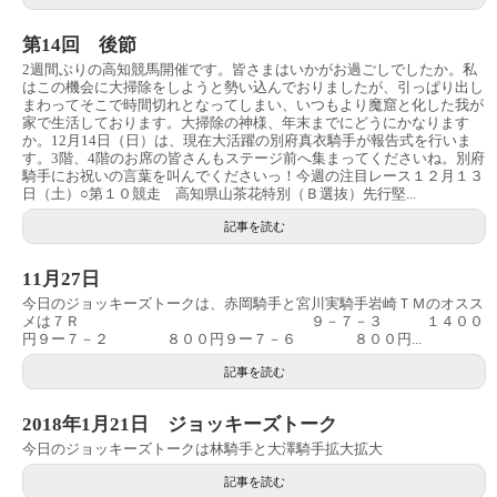
第14回 後節
2週間ぶりの高知競馬開催です。皆さまはいかがお過ごしでしたか。私
はこの機会に大掃除をしようと勢い込んでおりましたが、引っぱり出し
まわってそこで時間切れとなってしまい、いつもより魔窟と化した我が
家で生活しております。大掃除の神様、年末までにどうにかなります
か。12月14日（日）は、現在大活躍の別府真衣騎手が報告式を行いま
す。3階、4階のお席の皆さんもステージ前へ集まってくださいね。別府
騎手にお祝いの言葉を叫んでくださいっ！今週の注目レース１２月１３
日（土）○第１０競走 高知県山茶花特別（Ｂ選抜）先行堅...
記事を読む
11月27日
今日のジョッキーズトークは、赤岡騎手と宮川実騎手岩崎ＴＭのオスス
メは７Ｒ ９－７－３ １４００
円９ー７－２ ８００円９ー７－６ ８００円...
記事を読む
2018年1月21日 ジョッキーズトーク
今日のジョッキーズトークは林騎手と大澤騎手拡大拡大
記事を読む