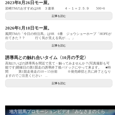
2023年8月26日モー展。
岩崎TMのおすすめは6R ３連単 ４－１＝２.５.９ 500×6
記事を読む
2026年1月18日モー展。
風間TMの「今日の特注馬」は9R 6番 ジョウショーホープ「HOPEが
出てきた？？ 行く気が見える気が…。」
記事を読む
誘導馬との触れ合いタイム〈10月の予定〉
高知けいばの誘導馬を間近で見て・触ってみませんか？(写真撮影も可
能です)開催日の第1競走の誘導終了後パドックにやって来ます。 ■時
間 第1競走発走の10～15分前 ※発売締切と共に終了となり
ますのでご注意ください ...
記事を読む
地方競馬プロモーションビデオ「みなさまのくらしのために」30秒篇｜NAR公式