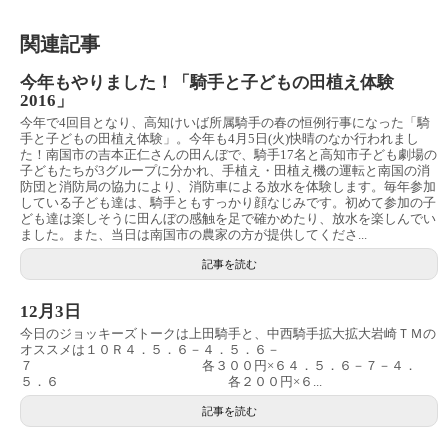
関連記事
今年もやりました！「騎手と子どもの田植え体験
2016」
今年で4回目となり、高知けいば所属騎手の春の恒例行事になった「騎
手と子どもの田植え体験」。今年も4月5日(火)快晴のなか行われまし
た！南国市の吉本正仁さんの田んぼで、騎手17名と高知市子ども劇場の
子どもたちが3グループに分かれ、手植え・田植え機の運転と南国の消
防団と消防局の協力により、消防車による放水を体験します。毎年参加
している子ども達は、騎手ともすっかり顔なじみです。初めて参加の子
ども達は楽しそうに田んぼの感触を足で確かめたり、放水を楽しんでい
ました。また、当日は南国市の農家の方が提供してくださ...
記事を読む
12月3日
今日のジョッキーズトークは上田騎手と、中西騎手拡大拡大岩崎ＴＭの
オススメは１０Ｒ４．５．６－４．５．６－
７ 各３００円×６４．５．６－７－４．
５．６ 各２００円×６...
記事を読む