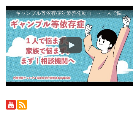
「ギャンブル等依存症対策啓発動画 ～一人で悩まず、家族で悩まず、まず！相談機関へ～」