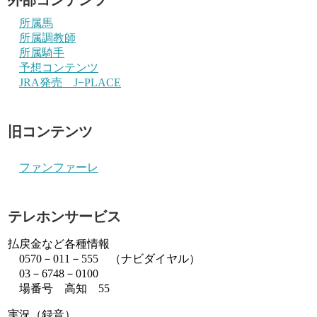
所属馬
所属調教師
所属騎手
予想コンテンツ
JRA発売 J−PLACE
旧コンテンツ
ファンファーレ
テレホンサービス
払戻金など各種情報
0570－011－555 （ナビダイヤル）
03－6748－0100
場番号 高知 55
実況（録音）