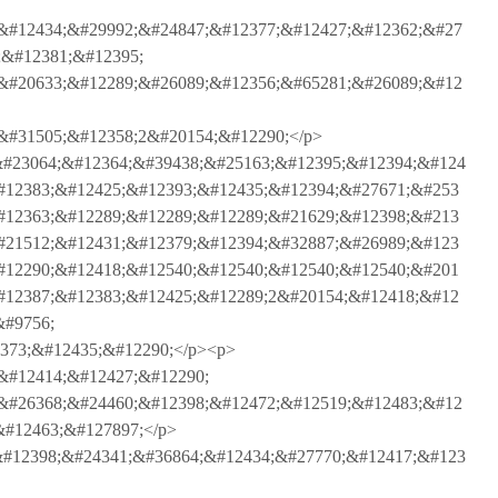
&#12434;&#29992;&#24847;&#12377;&#12427;&#12362;&#27
;&#12381;&#12395;
&#20633;&#12289;&#26089;&#12356;&#65281;&#26089;&#12
&#31505;&#12358;2&#20154;&#12290;</p>
#23064;&#12364;&#39438;&#25163;&#12395;&#12394;&#124
#12383;&#12425;&#12393;&#12435;&#12394;&#27671;&#253
#12363;&#12289;&#12289;&#12289;&#21629;&#12398;&#213
#21512;&#12431;&#12379;&#12394;&#32887;&#26989;&#123
#12290;&#12418;&#12540;&#12540;&#12540;&#12540;&#201
#12387;&#12383;&#12425;&#12289;2&#20154;&#12418;&#12
&#9756;
373;&#12435;&#12290;</p><p>
&#12414;&#12427;&#12290;
&#26368;&#24460;&#12398;&#12472;&#12519;&#12483;&#12
&#12463;&#127897;</p>
#12398;&#24341;&#36864;&#12434;&#27770;&#12417;&#123