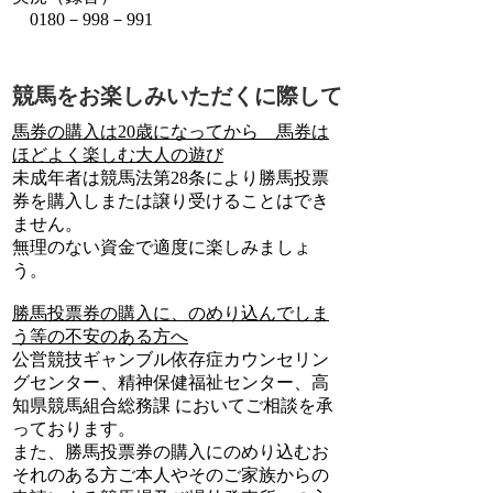
0180－998－991
競馬をお楽しみいただくに際して
馬券の購入は20歳になってから 馬券は
ほどよく楽しむ大人の遊び
未成年者は競馬法第28条により勝馬投票
券を購入しまたは譲り受けることはでき
ません。
無理のない資金で適度に楽しみましょ
う。
勝馬投票券の購入に、のめり込んでしま
う等の不安のある方へ
公営競技ギャンブル依存症カウンセリン
グセンター、精神保健福祉センター、高
知県競馬組合総務課 においてご相談を承
っております。
また、勝馬投票券の購入にのめり込むお
それのある方ご本人やそのご家族からの