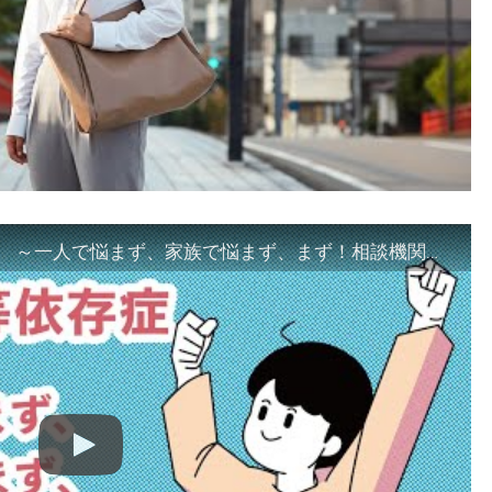
「ギャンブル等依存症対策啓発動画 ～一人で悩まず、家族で悩まず、まず！相談機関へ～」