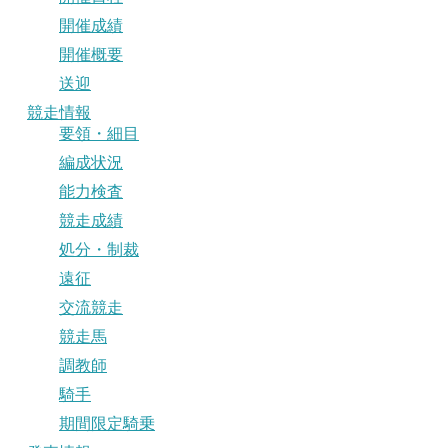
開催成績
開催概要
送迎
競走情報
要領・細目
編成状況
能力検査
競走成績
処分・制裁
遠征
交流競走
競走馬
調教師
騎手
期間限定騎乗