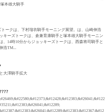
ク塚本雄大騎手
ーズトークは、下村瑠衣騎手モーニング展望。は、山崎伸浩
らジョッキーズトークは、倉兼育康騎手と塚本雄大騎手モーニン
）は、14時10分からジョッキーズトークは、西森将司騎手と
TM...
ク
と大澤騎手拡大
????
#26469;&#22580;&#12373;&#12428;&#12383;&#26041;&#122
#35211;&#12383;&#26041;&#12289;
&#12387;&#12383;&#26041;&#12289;&#12383;&#12367;&#12