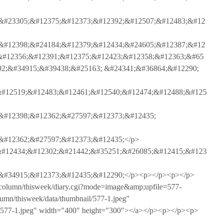
&#23305;&#12375;&#12373;&#12392;&#12507;&#12483;&#12
&#12398;&#24184;&#12379;&#12434;&#24605;&#12387;&#12
&#12356;&#12391;&#12375;&#12423;&#12358;&#12363;&#65
92;&#34915;&#39438;&#25163; &#24341;&#36864;&#12290;
#12519;&#12483;&#12461;&#12540;&#12474;&#12488;&#125
&#12398;&#12362;&#27597;&#12373;&#12435;
&#12362;&#27597;&#12373;&#12435;</p>
#12434;&#12302;&#21442;&#35251;&#26085;&#12415;&#123
&#34915;&#12373;&#12435;&#12290;</p><p></p><p></p>
/column/thisweek/diary.cgi?mode=image&amp;upfile=577-
lumn/thisweek/data/thumbnail/577-1.jpeg"
77-1.jpeg" width="400" height="300"></a></p><p></p><p>