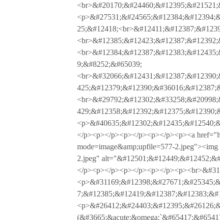
<br>&#20170;&#24460;&#12395;&#21521;&
<p>&#27531;&#24565;&#12384;&#12394;&
25;&#12418;<br>&#12411;&#12387;&#123
<br>&#12385;&#12423;&#12387;&#12392;
<br>&#12384;&#12387;&#12383;&#12435;
9;&#8252;&#65039;
<br>&#32066;&#12431;&#12387;&#12390;
425;&#12379;&#12390;&#36016;&#12387;
<br>&#29792;&#12302;&#33258;&#20998;
429;&#12358;&#12392;&#12375;&#12390;
<p>&#40635;&#12302;&#12435;&#12540;&
</p><p></p><p></p><p></p><p><a href="http
mode=image&amp;upfile=577-2.jpeg"><img sr
2.jpeg" alt="&#12501;&#12449;&#12452;&#
</p><p></p><p></p><p></p><p><br>&#31
<p>&#31169;&#12398;&#27671;&#25345;&
7;&#12385;&#12419;&#12387;&#12383;&#
<p>&#26412;&#24403;&#12395;&#26126;&
(&#3665;&acute;&omega;`&#65417;&#6541