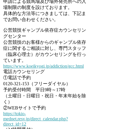
申請による競馬場及び場外発売所への入
場制限の制度を設けております。
具体的な方法等につきましては、下記ま
でお問い合わせください。
公営競技ギャンブル依存症カウンセリン
グセンター
公営競技のお客様からのギャンブル依存
症に関するご相談に対し、専門スタッフ
（臨床心理士）がカウンセリングを行っ
ています。
https://www.koeikyogi.jp/addiction/gcc.html
電話カウンセリング
①電話で予約
0120-321-153（フリーダイヤル）
予約受付時間 平日9時～17時
（土曜日・日曜日・祝日・年末年始を除
く）
②WEBサイトで予約
https://tokio-
mednet.resv.jp/direct_calendar.php?
direct_id=12