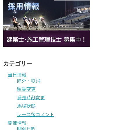
カテゴリー
当日情報
除外・取消
騎乗変更
発走時刻変更
馬場状態
レース後コメント
開催情報
開催日程