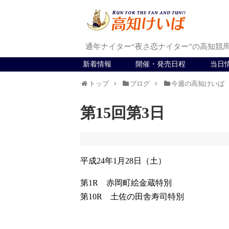
通年ナイター“夜さ恋ナイター”の高知競
新着情報
開催・発売日程
当日
トップ
ブログ
今週の高知けいば
第15回第3日
平成24年1月28日（土）
第1R 赤岡町絵金蔵特別
第10R 土佐の田舎寿司特別