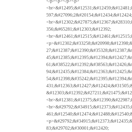
</p><p></p><p>
<br>&#12495;&#12531;&#12459;&#12481;
597;&#27096;2&#20154;&#12434;&#12424
<br>&#12302;&#27875;&#12367;&#28310;
356;&#65281;&#12303;&#12392;
<br>&#12461;&#12515;&#12461;&#12515;
<p>&#12302;&#33258;&#20998;&#12398;&
27;&#12387;&#12390;&#35328;&#12387;&
45;&#12385;&#12395;&#12394;&#12427;&
61;&#38522;&#12392;&#38563;&#12426;&
94;&#12435;&#12384;&#12363;&#12425;&
54;&#12398;&#35242;&#12395;&#12394;&
431;&#12363;&#12427;&#12424;&#31505;
&#12303;&#12392;&#27211;&#21475;&#12
<br>&#12381;&#12375;&#12390;&#22987;
<br>&#29792;&#34915;&#12373;&#12435;
461;&#12540;&#12474;&#12488;&#12540;
<p>&#29792;&#34915;&#12373;&#12435;&
83;&#29702;&#30001;&#12420;