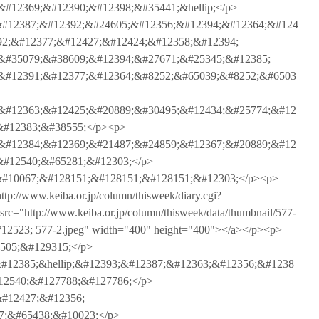
#12369;&#12390;&#12398;&#35441;&hellip;</p>
#12387;&#12392;&#24605;&#12356;&#12394;&#12364;&#124
92;&#12377;&#12427;&#12424;&#12358;&#12394;
&#35079;&#38609;&#12394;&#27671;&#25345;&#12385;
&#12391;&#12377;&#12364;&#8252;&#65039;&#8252;&#6503
&#12363;&#12425;&#20889;&#30495;&#12434;&#25774;&#12
&#12383;&#38555;</p><p>
&#12384;&#12369;&#21487;&#24859;&#12367;&#20889;&#12
&#12540;&#65281;&#12303;</p>
#10067;&#128151;&#128151;&#128151;&#12303;</p><p>
://www.keiba.or.jp/column/thisweek/diary.cgi?
c="http://www.keiba.or.jp/column/thisweek/data/thumbnail/577-
12523; 577-2.jpeg" width="400" height="400"></a></p><p>
505;&#129315;</p>
#12385;&hellip;&#12393;&#12387;&#12363;&#12356;&#1238
12540;&#127788;&#127786;</p>
#12427;&#12356;
7;&#65438;&#10023;</p>