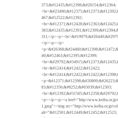
373;&#12435;&#12398;&#20154;&#12364;
<br>&#23490;&#12375;&#12373;&#12392;
467;&#12522;&#12392;
<br>&#12371;&#12428;&#12363;&#12425;
383;&#12435;&#12391;&#12399;&#12394;
311;</p><p><br>&#19979;&#26449;&#297
</p><p></p>
<p>&#26368;&#24460;&#12398;&#12472;&
40;&#12463;&#12395;&#12399;
<br>&#29792;&#34915;&#12373;&#12435;
<br>&#12414;&#12422;&#12422;
<br>&#12414;&#12422;&#12422;&#12398;
<p>&#12371;&#12398;&#20809;&#26223;&
83;&#12356;&#8252;&#65039;&#12303;
<br>&#12392;&#31505;&#12358;&#29792;
<p></p><p><a href="http://www.keiba.or.jp
1.jpeg"><img src="http://www.keiba.or.jp/co
alt="&#12501;&#12449;&#12452;&#12523; 5