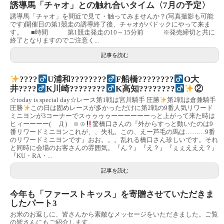
誘導馬「チャオ」との触れ合いタイム〈7月の予定〉
誘導馬「チャオ」を間近で見て・触ってみませんか？(写真撮影も可能
です)開催日の第1競走の誘導終了後、チャオがパドックにやって来ま
す。 ■時間 第1競走発走の10～15分前 ※発売締切と共に
終了となりますのでご注意く...
記事を読む
????‍
U浦和????????‍
F船橋????????‍
O大
井????‍
K川崎????????‍
K高知????????‍
②
☆today is special day☆レース第1戦は宮川騎手 圧勝
第2戦は倉兼騎手
圧勝
この日は固めレースが多かっただけに第2戦の9番人気リワード
ミニヨンが3コーナーでスゥゥゥゥーーーーーーっと上がって来た時は
ヒィーーーー( Д ) ⊙ ⊙
驚橋口さんの『外からすっと動いたのは9
番リワードミニヨンこれが、、失礼。この、えー芦毛の馬は………9番
のリワードミニヨンです』おお。。。乱れる橋口さん珍しいです。それ
と同時に会場のお客さんの雰囲気。『ん？』『え？』『ぇぇえええ？』
『KU・RA・...
記事を読む
今年も「ファーストキッス」を寄贈させていただきま
したパート3
お米のお返しに、皆さんから素敵なメッセージをいただきました。ご覧
の皆さんにもご紹介します。