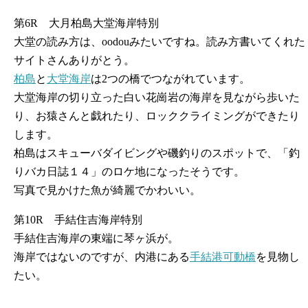
第6R 大月柏島大堂海岸特別
大堂の読み方は、oodouみたいですね。読み方書いてくれた
サイトさんありがとう。
柏島
と
大堂海岸
は2つの橋でつながれています。
大堂海岸の切り立った白い花崗岩の海岸を見ながら歩いた
り、お猿さんと戯れたり、ロッククライミングができたり
します。
柏島はスキューバダイビングや磯釣りのスポットで、「釣
りバカ日誌１４」のロケ地になったそうです。
写真で見かけた魚が綺麗でかわいい。
第10R 手結住吉海岸特別
手結住吉海岸の東端に琴ヶ浜が。
海岸ではないのですが、内港にある
手結港可動橋
を見物し
たい。