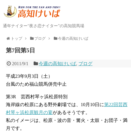
通年ナイター“夜さ恋ナイター”の高知競馬場
トップ
ブログ
今週の高知けいば
第7回第5日
2011/9/1
今週の高知けいば
,
ブログ
平成23年9月3日（土）
台風のため福山競馬併売中止
第3R 芸西村琴ヶ浜松原特別
海岸線の松原にある野外劇場では、10月10日に
第22回芸西
村琴ヶ浜松原観月の宴
があるそうです。
私のイメージは、松原・波の音・篝火・太鼓・お団子・満
月です。