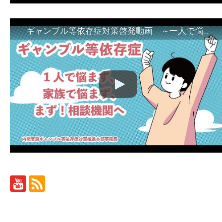
「ギャンブル等依存症対策啓発動画 ～一人で悩まず、家族で悩まず、まず！相談機関へ～」