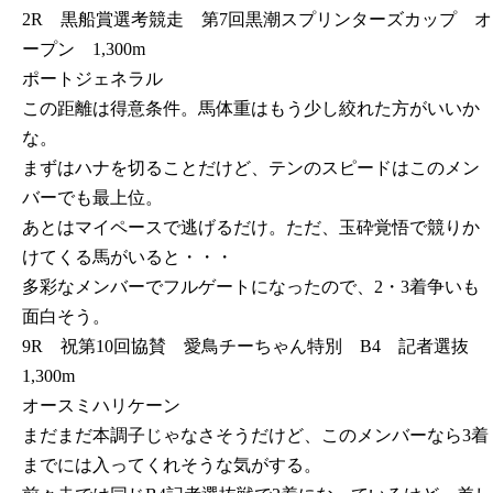
2R 黒船賞選考競走 第7回黒潮スプリンターズカップ オ
ープン 1,300m
ポートジェネラル
この距離は得意条件。馬体重はもう少し絞れた方がいいか
な。
まずはハナを切ることだけど、テンのスピードはこのメン
バーでも最上位。
あとはマイペースで逃げるだけ。ただ、玉砕覚悟で競りか
けてくる馬がいると・・・
多彩なメンバーでフルゲートになったので、2・3着争いも
面白そう。
9R 祝第10回協賛 愛鳥チーちゃん特別 B4 記者選抜
1,300m
オースミハリケーン
まだまだ本調子じゃなさそうだけど、このメンバーなら3着
までには入ってくれそうな気がする。