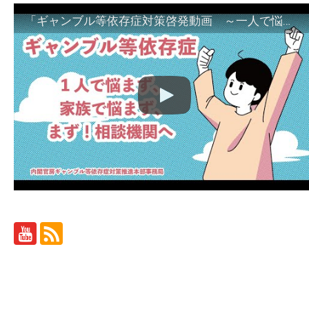
「ギャンブル等依存症対策啓発動画 ～一人で悩まず、家族で悩まず、まず！相談機関へ～」