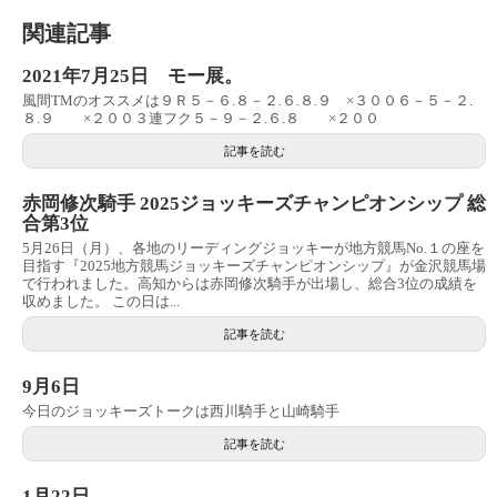
関連記事
2021年7月25日 モー展。
風間TMのオススメは９Ｒ５－６.８－２.６.８.９ ×３００６－５－２.
８.９ ×２００３連フク５－９－２.６.８ ×２００
記事を読む
赤岡修次騎手 2025ジョッキーズチャンピオンシップ 総
合第3位
5月26日（月）、各地のリーディングジョッキーが地方競馬No.１の座を
目指す『2025地方競馬ジョッキーズチャンピオンシップ』が金沢競馬場
で行われました。高知からは赤岡修次騎手が出場し、総合3位の成績を
収めました。 この日は...
記事を読む
9月6日
今日のジョッキーズトークは西川騎手と山崎騎手
記事を読む
1月22日