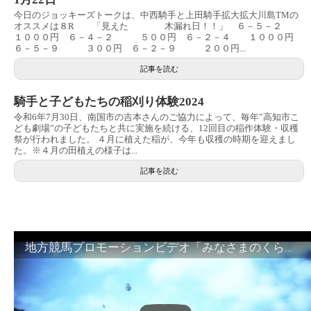
今日のジョッキーズトークは、中西騎手と上田騎手拡大拡大川島TMの
オススメは８R 「見えた 木漏れ日！！」 ６－５－２
１０００円 ６－４－２ ５００円 ６－２－４ １０００円
６－５－９ ３００円 ６－２－９ ２００円...
記事を読む
騎手と子どもたちの稲刈り体験2024
令和6年7月30日、南国市の吉本さんのご協力によって、毎年‟高知市こ
ども劇場”の子どもたちと共に実施を続ける、12回目の稲作体験・収穫
祭が行われました。 ４月に植えた稲が、今年も収穫の時期を迎えまし
た。※４月の田植えの様子は...
記事を読む
地方競馬プロモーションビデオ「みなさまのくらしのために」30秒篇｜NAR公式