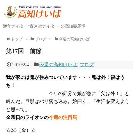
通年ナイター“夜さ恋ナイター”の高知競馬場
トップ
ブログ
今週の高知けいば
第17回 前節
2010/2/4
今週の高知けいば
,
ブログ
我が家には鬼が住みついています・・・鬼は外！福はう
ち！
今年の節分で娘が急に「父は外！」と
叫んだ。旦那はバリ落ち込み。娘曰く、「生活を変えよう
と思って」
金曜日のライオンの
今週の注目馬
☆2/5（金）☆