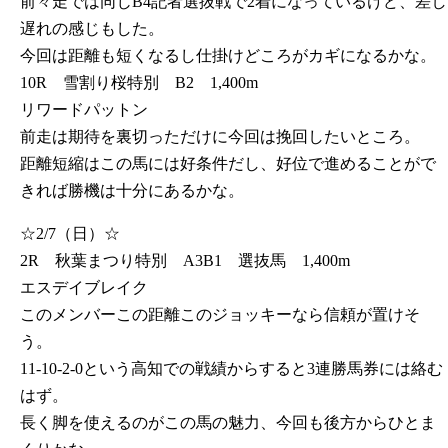
前々走では同じB4記者選抜戦で2着になっているけど、差し
遅れの感じもした。
今回は距離も短くなるし仕掛けどころがカギになるかな。
10R 雪割り桜特別 B2 1,400m
リワードパットン
前走は期待を裏切っただけに今回は挽回したいところ。
距離短縮はこの馬には好条件だし、好位で進めることがで
きれば勝機は十分にあるかな。
☆2/7（日）☆
2R 秋葉まつり特別 A3B1 選抜馬 1,400m
エスデイブレイク
このメンバーこの距離このジョッキーなら信頼が置けそ
う。
11-10-2-0という高知での戦績からすると3連勝馬券には絡む
はず。
長く脚を使えるのがこの馬の魅力、今回も後方からひとま