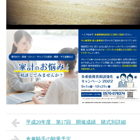
平成20年度 第17回 開催成績 賭式別詳細
倉兼騎手の騎乗予定