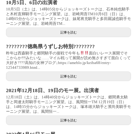
10月5日、6日の出演者
10月5日（土）は、14時05分からジョッキーズトークは、石本純也騎手
と木村直輝騎手モーニング展望。は、岩崎周吾TM10月6日（日）は、
14時05分からジョッキーズトークは、妹尾将充騎手と多田羅誠也騎手モ
ーニング展望。は、岩崎周吾TM...
記事を読む
????????徳島県うずしお特別????????
昨年は西森騎手と郷間騎手の接戦で今年も
面白いレース展開でそ
こからか‼︎‼︎みたいな……マイル戦って展開が読め無さすぎて面白くって
大好き????高知の女神ブログ↓https://ameblo.jp/keiba68/entry-
12544733989.html...
記事を読む
2021年12月18日、19日のモー展。出演者
12月18日（土）は、14時40分からジョッキーズトークは、郷間勇太騎
手と岡遼太郎騎手モーニング展望。は、風間恒一TM 12月19日（日）
は、14時35分からジョッキーズトークは、塚本雄大騎手と濱尚美騎手モ
ーニング展望。は、風間恒一...
記事を読む