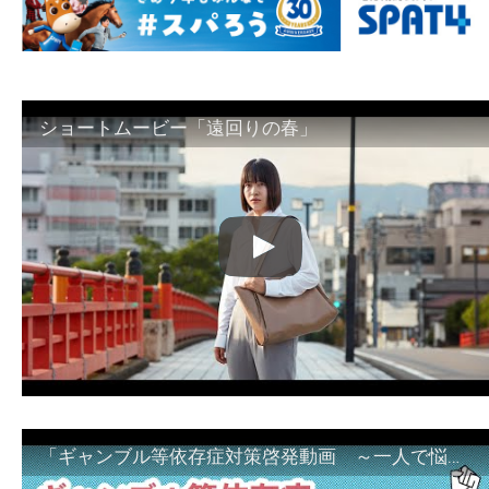
ショートムービー「遠回りの春」
「ギャンブル等依存症対策啓発動画 ～一人で悩まず、家族で悩まず、まず！相談機関へ～」