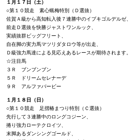
１月１７日（土）
○第１０競走 素心蝋梅特別（Ｄ選抜）
佐賀Ａ級から高知転入後７連勝中のイブキゴルデルゼ、
前走Ｄ選抜を快勝ジャストワンルック、
実績抜群ビッグフリート、
自在脚の実力馬マツリダタロウ等が出走、
Ｄ級強力馬達による見応えあるレースが期待されます。
☆注目馬
３Ｒ ブンブンブン
５Ｒ ドリームセレナーデ
９Ｒ アルファバービー
１月１８日（日）
○第１０競走 足摺椿まつり特別（Ｃ選抜）
先行して３連勝中のロングコジーン、
捲り強力ローテクロイツ、
末脚あるダンシングゴールド、