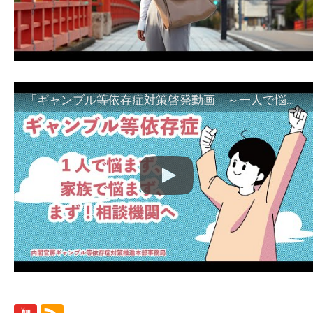
「ギャンブル等依存症対策啓発動画 ～一人で悩まず、家族で悩まず、まず！相談機関へ～」