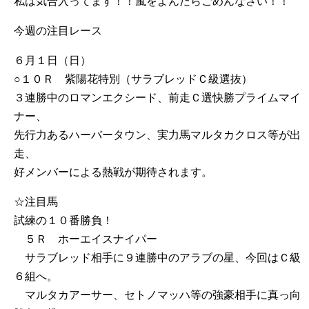
私は気合入ってます！！嵐をよんだらごめんなさい！！
今週の注目レース
６月１日（日）
○１０Ｒ 紫陽花特別（サラブレッドＣ級選抜）
３連勝中のロマンエクシード、前走Ｃ選快勝プライムマイ
ナー、
先行力あるハーバータウン、実力馬マルタカクロス等が出
走、
好メンバーによる熱戦が期待されます。
☆注目馬
試練の１０番勝負！
５Ｒ ホーエイスナイパー
サラブレッド相手に９連勝中のアラブの星、今回はＣ級
６組へ。
マルタカアーサー、セトノマッハ等の強豪相手に真っ向