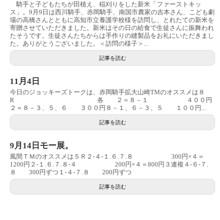
騎手と子どもたちが田植え、稲刈りをした新米「ファーストキッ
ス」。9月9日は西川騎手、赤岡騎手、南国市農家の吉本さん、こども劇
場の高橋さんとともに高知市立養護学校様を訪問し、とれたての新米を
寄贈させていただきました。新米はその日の給食で生徒さんに振舞われ
たそうです。生徒さんたちからは手作りの縫製品をお礼にいただきまし
た。ありがとうございました。＜訪問の様子＞...
記事を読む
11月4日
今日のジョッキーズトークは、赤岡騎手拡大山崎TMのオススメは８
R 各 ２＝８－１ ４００円
２＝８－３、５、６ ３００円８－１、６－３、５ １００円...
記事を読む
9月14日モー展。
風間ＴＭのオススメは５Ｒ２‐４‐１.６.７.８ 300円×４＝
1200円２‐１.６.７.８‐４ 200円×４＝800円３連複４‐６‐７.
８ 300円ずつ１‐４‐７.８ 200円ずつ
記事を読む