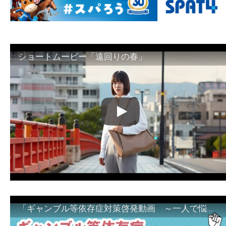
ショートムービー「遠回りの春」
「ギャンブル等依存症対策啓発動画 ～一人で悩まず、家族で悩まず、まず！相談機関へ～」