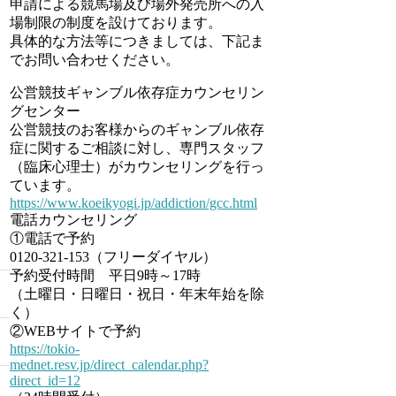
申請による競馬場及び場外発売所への入
場制限の制度を設けております。
具体的な方法等につきましては、下記ま
でお問い合わせください。
公営競技ギャンブル依存症カウンセリン
グセンター
公営競技のお客様からのギャンブル依存
症に関するご相談に対し、専門スタッフ
（臨床心理士）がカウンセリングを行っ
ています。
https://www.koeikyogi.jp/addiction/gcc.html
電話カウンセリング
①電話で予約
0120-321-153（フリーダイヤル）
予約受付時間 平日9時～17時
（土曜日・日曜日・祝日・年末年始を除
く）
②WEBサイトで予約
https://tokio-
mednet.resv.jp/direct_calendar.php?
direct_id=12