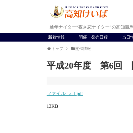
通年ナイター“夜さ恋ナイター”の高知競
新着情報
開催・発売日程
当日
トップ
開催情報
平成20年度 第6回
ファイル 12-1.pdf
13KB