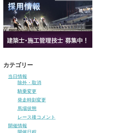
カテゴリー
当日情報
除外・取消
騎乗変更
発走時刻変更
馬場状態
レース後コメント
開催情報
開催日程