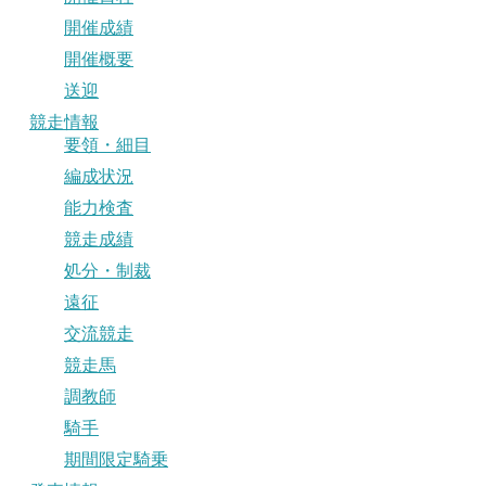
開催成績
開催概要
送迎
競走情報
要領・細目
編成状況
能力検査
競走成績
処分・制裁
遠征
交流競走
競走馬
調教師
騎手
期間限定騎乗