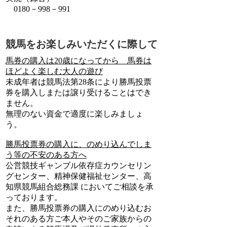
0180－998－991
競馬をお楽しみいただくに際して
馬券の購入は20歳になってから 馬券は
ほどよく楽しむ大人の遊び
未成年者は競馬法第28条により勝馬投票
券を購入しまたは譲り受けることはでき
ません。
無理のない資金で適度に楽しみましょ
う。
勝馬投票券の購入に、のめり込んでしま
う等の不安のある方へ
公営競技ギャンブル依存症カウンセリン
グセンター、精神保健福祉センター、高
知県競馬組合総務課 においてご相談を承
っております。
また、勝馬投票券の購入にのめり込むお
それのある方ご本人やそのご家族からの