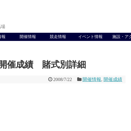
馬場
情報
開催情報
競走情報
イベント情報
施設・ア
 開催成績 賭式別詳細
2008/7/22
開催情報
,
開催成績