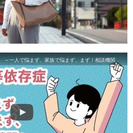
「ギャンブル等依存症対策啓発動画 ～一人で悩まず、家族で悩まず、まず！相談機関へ～」