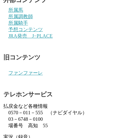
所属馬
所属調教師
所属騎手
予想コンテンツ
JRA発売 J−PLACE
旧コンテンツ
ファンファーレ
テレホンサービス
払戻金など各種情報
0570－011－555 （ナビダイヤル）
03－6748－0100
場番号 高知 55
実況（録音）