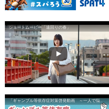
ショートムービー「遠回りの春」
「ギャンブル等依存症対策啓発動画 ～一人で悩まず、家族で悩まず、まず！相談機関へ～」