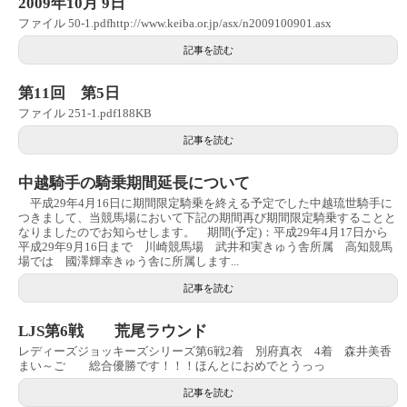
2009年10月 9日
ファイル 50-1.pdfhttp://www.keiba.or.jp/asx/n2009100901.asx
記事を読む
第11回 第5日
ファイル 251-1.pdf188KB
記事を読む
中越騎手の騎乗期間延長について
平成29年4月16日に期間限定騎乗を終える予定でした中越琉世騎手に
つきまして、当競馬場において下記の期間再び期間限定騎乗することと
なりましたのでお知らせします。 期間(予定)：平成29年4月17日から
平成29年9月16日まで 川崎競馬場 武井和実きゅう舎所属 高知競馬
場では 國澤輝幸きゅう舎に所属します...
記事を読む
LJS第6戦 荒尾ラウンド
レディーズジョッキーズシリーズ第6戦2着 別府真衣 4着 森井美香
まい～ご 総合優勝です！！！ほんとにおめでとうっっ
記事を読む